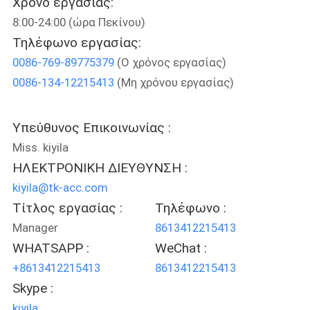
Χρόνο εργασίας:
ΈΛΕΓΧΟΣ
8:00-24:00 (ώρα Πεκίνου)
Τηλέφωνο εργασίας:
ΜΑΣ
0086-769-89775379
(Ο χρόνος εργασίας)
ΕΛΆΤΕ
0086-134-12215413
(Μη χρόνου εργασίας)
ΣΕ
ΕΠΑΦΉ
Υπεύθυνος Επικοινωνίας :
ΜΕ
Miss. kiyila
ΗΛΕΚΤΡΟΝΙΚΗ ΔΙΕΥΘΥΝΣΗ :
kiyila@tk-acc.com
ΖΗΤΉΣΤΕ
Τίτλος εργασίας :
Τηλέφωνο :
ΈΝΑ
Manager
8613412215413
ΑΠΌΣΠΑΣΜΑ
WHATSAPP :
WeChat :
+8613412215413
8613412215413
SITEMAP
Skype :
kiyila