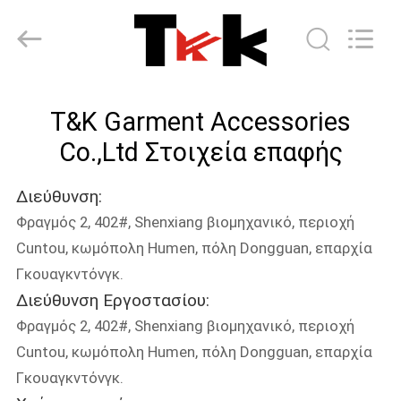
T&K
Garment
Accessories
Co.,Ltd.
All
Rights
Reserved.
ΣΠΊΤΙ
T&K Garment Accessories
ΠΡΟΪΌΝΤΑ
Co.,Ltd Στοιχεία επαφής
Διεύθυνση:
ΠΕΡΊΠΟΥ
Φραγμός 2, 402#, Shenxiang βιομηχανικό, περιοχή
ΕΜΕΊΣ
Cuntou, κωμόπολη Humen, πόλη Dongguan, επαρχία
Γκουαγκντόνγκ.
ΓΎΡΟΣ
Διεύθυνση Εργοστασίου:
ΕΡΓΟΣΤΑΣΊΩΝ
Φραγμός 2, 402#, Shenxiang βιομηχανικό, περιοχή
Cuntou, κωμόπολη Humen, πόλη Dongguan, επαρχία
Γκουαγκντόνγκ.
ΠΟΙΟΤΙΚΌΣ