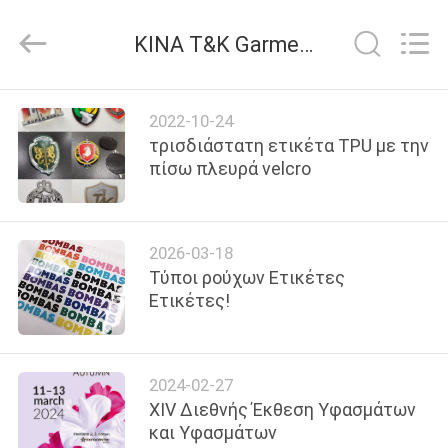
T&K
Garment
Accessories
ΚΙΝΑ T&K Garment Accessories Co.,Ltd εταιρικά νέα
Co.,Ltd.
All
Rights
Reserved.
ΣΠΊΤΙ
2022-10-24
τρισδιάστατη ετικέτα TPU με την
ΠΡΟΪΌΝΤΑ
πίσω πλευρά velcro
ΠΕΡΊΠΟΥ
2026-03-18
ΕΜΕΊΣ
Τύποι ρούχων Ετικέτες
Ετικέτες!
ΓΎΡΟΣ
ΕΡΓΟΣΤΑΣΊΩΝ
2024-02-27
XIV Διεθνής Έκθεση Υφασμάτων
ΠΟΙΟΤΙΚΌΣ
και Υφασμάτων