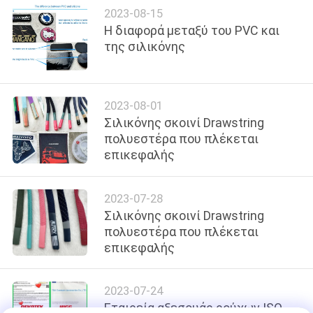
2023-08-15
PRIVACY
Η διαφορά μεταξύ του PVC και
POLICY
της σιλικόνης
2023-08-01
Σιλικόνης σκοινί Drawstring
πολυεστέρα που πλέκεται
επικεφαλής
2023-07-28
Σιλικόνης σκοινί Drawstring
πολυεστέρα που πλέκεται
επικεφαλής
2023-07-24
Εταιρεία αξεσουάρ ρούχων ISO,