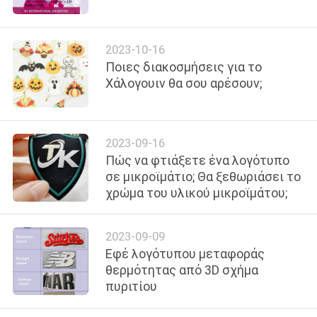
ΈΛΕΓΧΟΣ
2023-10-16
ΜΑΣ
Ποιες διακοσμήσεις για το
ΕΛΆΤΕ
Χάλογουιν θα σου αρέσουν;
ΣΕ
ΕΠΑΦΉ
2023-09-16
ΜΕ
Πώς να φτιάξετε ένα λογότυπο
σε μικροϊμάτιο; Θα ξεθωριάσει το
χρώμα του υλικού μικροϊμάτου;
ΖΗΤΉΣΤΕ
ΈΝΑ
2023-09-09
ΑΠΌΣΠΑΣΜΑ
Εφέ λογότυπου μεταφοράς
θερμότητας από 3D σχήμα
πυριτίου
SITEMAP