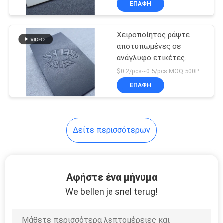
ΕΠΑΦΉ
22
τσάντες
Εξολκέας
Χειροποίητος ράψτε
ολισθαινόντων
αποτυπωμένες σε
ανάγλυφο ετικέτες
ρυθμιστών
δέρματος CMYK στις
$0.2/pcs~0.5/pcs MOQ:500PCS
χρώμα
φερμουάρ
ΕΠΑΦΉ
Δείτε περισσότερων
Αφήστε ένα μήνυμα
We bellen je snel terug!