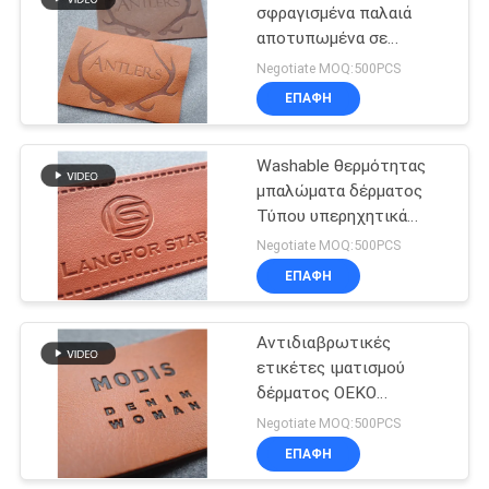
σφραγισμένα παλαιά
αποτυπωμένα σε
43
ανάγλυφο χαλκός
Negotiate MOQ:500PCS
μπαλώματα δέρματος
Αποτυπωμένα σε
ΕΠΑΦΉ
ανάγλυφο
Washable θερμότητας
μπαλώματα
μπαλώματα δέρματος
Τύπου υπερηχητικά
δέρματος
αποτυπωμένα σε
Negotiate MOQ:500PCS
ανάγλυφο περικοπή
ΕΠΑΦΉ
21
Ετικέττες
Αντιδιαβρωτικές
ετικέτες ιματισμού
ταλάντευσης
δέρματος OEKO
ενδυμάτων
διατρυπώντας
Negotiate MOQ:500PCS
ΕΠΑΦΉ