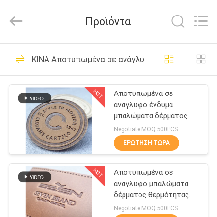
T&K
Garment
Accessories
Προϊόντα
Co.,Ltd.
All
Rights
Reserved.
ΣΠΊΤΙ
37
ΚΙΝΑ Αποτυπωμένα σε ανάγλυφο μπαλώματα δέ
Ντύνοντας
ΠΡΟΪΌΝΤΑ
ετικέτες ετικεττών
HOT
Αποτυπωμένα σε
ανάγλυφο ένδυμα
ΠΕΡΊΠΟΥ
μπαλώματα δέρματος
ΕΜΕΊΣ
Negotiate MOQ:500PCS
ΕΡΏΤΗΣΗ ΤΏΡΑ
37
ΓΎΡΟΣ
Ετικέτες ιματισμού
HOT
Αποτυπωμένα σε
ΕΡΓΟΣΤΑΣΊΩΝ
ανάγλυφο μπαλώματα
εκτύπωσης οθόνης
δέρματος θερμότητας
ΠΟΙΟΤΙΚΌΣ
Τύπος
Negotiate MOQ:500PCS