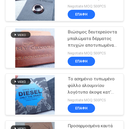
σιλικόνης
ετικέτες σε ανάγλυφο
PRIVACY
Negotiate MOQ:500PCS
ΕΠΑΦΉ
POLICY
33
ετικέτα μεταφοράς
Βιώσιμος δευτερεύοντα
μπαλώματα δέρματος
θερμότητας tpu
πτυχών αποτυπωμένα
σε ανάγλυφο OEKO
Negotiate MOQ:500PCS
ΕΠΑΦΉ
Το ασημένιο τυπωμένο
91
φύλλο αλουμινίου
Μπαλώματα
λογότυπο έκοψε κατ'
ευθείαν αποτυπωμένα
Negotiate MOQ:500PCS
ιματισμού
σε ανάγλυφο τα δέρμα
ΕΠΑΦΉ
μπαλώματα
συνήθειας
Προσαρμοσμένα καυτά