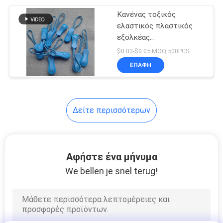
Κανένας τοξικός
42
ελαστικός πλαστικός
Τυπωμένη
εξολκέας
ολισθαινόντων
$0.03-$0.05 MOQ:500PCS
ελαστική ζώνη
ρυθμιστών φερμουάρ
ΕΠΑΦΉ
Δείτε περισσότερων
28
Σύρετε το σκοινί
Αφήστε ένα μήνυμα
σειράς
We bellen je snel terug!