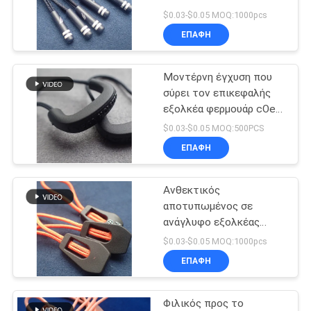
σιλικόνης
ρυθμιστών φερμουάρ
PRIVACY
$0.03-$0.05 MOQ:1000pcs
λογότυπων Debossed
ΕΠΑΦΉ
POLICY
για το ένδυμα
33
ετικέτα μεταφοράς
Μοντέρνη έγχυση που
σύρει τον επικεφαλής
θερμότητας tpu
εξολκέα φερμουάρ cOem
πλαστικό
$0.03-$0.05 MOQ:500PCS
ΕΠΑΦΉ
Ανθεκτικός
92
αποτυπωμένος σε
Μπαλώματα
ανάγλυφο εξολκέας
ολισθαινόντων
$0.03-$0.05 MOQ:1000pcs
ιματισμού
ρυθμιστών φερμουάρ
ΕΠΑΦΉ
PVC λογότυπων
συνήθειας
Φιλικός προς το