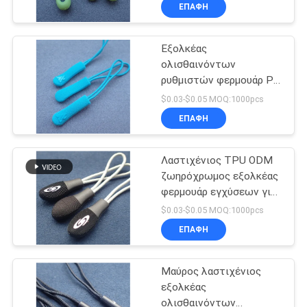
ανθεκτικός
ΈΛΕΓΧΟΣ
ΕΠΑΦΉ
Εξολκέας
ΜΑΣ
69
ολισθαινόντων
ΕΛΆΤΕ
ρυθμιστών φερμουάρ PE
Λαστιχένιες
ΣΕ
ISO9001
$0.03-$0.05 MOQ:1000pcs
ετικέτες ιματισμού
σχηματοποίησης
ΕΠΑΦΉ
ΕΠΑΦΉ
εγχύσεων
ΜΕ
Λαστιχένιος TPU ODM
ζωηρόχρωμος εξολκέας
ΖΗΤΉΣΤΕ
φερμουάρ εγχύσεων για
100
τις αποσκευές
ΈΝΑ
$0.03-$0.05 MOQ:1000pcs
Ετικέτες
ΕΠΑΦΉ
ΑΠΌΣΠΑΣΜΑ
μεταφοράς
Μαύρος λαστιχένιος
SITEMAP
θερμότητας
εξολκέας
ολισθαινόντων