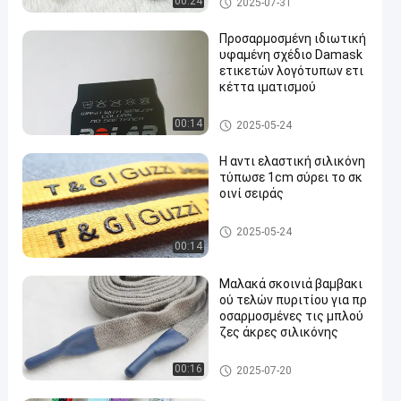
00:24
2025-07-31
Προσαρμοσμένη ιδιωτική
υφαμένη σχέδιο Damask
ετικετών λογότυπων ετι
κέττα ιματισμού
Ετικέτες ιματισμού εκτύπω
00:14
2025-05-24
σης οθόνης
Η αντι ελαστική σιλικόνη
τύπωσε 1cm σύρει το σκ
οινί σειράς
Σύρετε το σκοινί σειράς
2025-05-24
00:14
Μαλακά σκοινιά βαμβακι
ού τελών πυριτίου για πρ
οσαρμοσμένες τις μπλού
ζες άκρες σιλικόνης
Σύρετε το σκοινί σειράς
00:16
2025-07-20