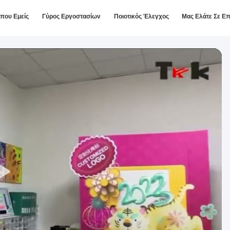
ίπου Εμείς
Γύρος Εργοστασίων
Ποιοτικός Έλεγχος
Μας Ελάτε Σε Ε