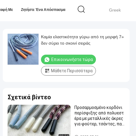
παφή Με
Ζητήστε Ένα Απόσπασμα
Greek
Καμία ελαστικότητα γύρω από τη μορφή 7»
δεν σύρει το σκοινί σειράς
Επικοινωνήστε τώρα
Μάθετε Περισσότερα
Σχετικά βίντεο
Προσαρμοσμένο κορδόνι
περίσφιξης από πολυεστ
έρα με μεταλλικές άκρες
για φούτερ, τσάντες, παπ
ούτσια
Σύρετε το σκοινί σειράς