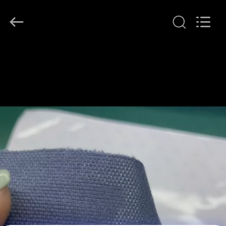
T&K
Garment
Accessories
Co.,Ltd.
All
Rights
Reserved.
ΣΠΊΤΙ
ΠΡΟΪΌΝΤΑ
ΠΕΡΊΠΟΥ
ΕΜΕΊΣ
ΓΎΡΟΣ
ΕΡΓΟΣΤΑΣΊΩΝ
ΠΟΙΟΤΙΚΌΣ