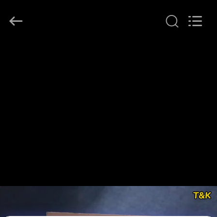
T&K
Garment
Accessories
Co.,Ltd.
All
Rights
Reserved.
ΣΠΊΤΙ
ΠΡΟΪΌΝΤΑ
ΠΕΡΊΠΟΥ
ΕΜΕΊΣ
ΓΎΡΟΣ
ΕΡΓΟΣΤΑΣΊΩΝ
ΠΟΙΟΤΙΚΌΣ