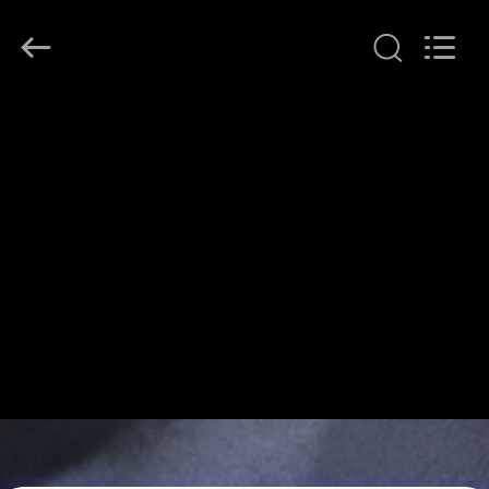
T&K
Garment
Accessories
Co.,Ltd.
All
Rights
Reserved.
ΣΠΊΤΙ
ΠΡΟΪΌΝΤΑ
ΠΕΡΊΠΟΥ
ΕΜΕΊΣ
ΓΎΡΟΣ
ΕΡΓΟΣΤΑΣΊΩΝ
ΠΟΙΟΤΙΚΌΣ