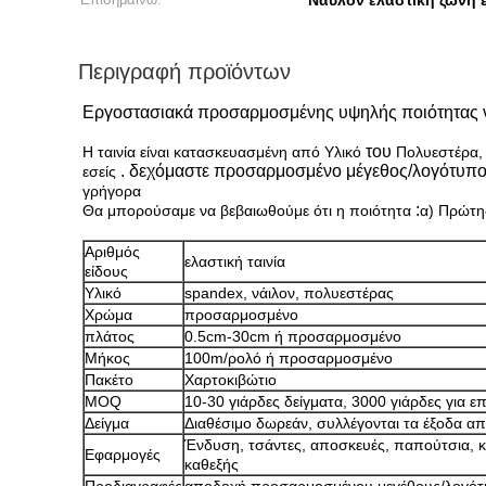
Νάυλον ελαστική ζώνη 
Περιγραφή προϊόντων
Εργοστασιακά προσαρμοσμένης υψηλής ποιότητας νά
του
Η ταινία είναι κατασκευασμένη από Υλικό
Πολυεστέρα, 
. δεχόμαστε προσαρμοσμένο μέγεθος/λογότυπο/
εσείς
γρήγορα
:
Θα μπορούσαμε να βεβαιωθούμε ότι η π
οιότητα
α) Πρώτης
Αριθμός
ελαστική ταινία
είδους
Υλικό
spandex, νάιλον, πολυεστέρας
Χρώμα
προσαρμοσμένο
πλάτος
0.5cm-30cm ή προσαρμοσμένο
Μήκος
100m/ρολό ή προσαρμοσμένο
Πακέτο
Χαρτοκιβώτιο
MOQ
10-30 γιάρδες δείγματα, 3000 γιάρδες για 
Δείγμα
Διαθέσιμο δωρεάν, συλλέγονται τα έξοδα α
Ένδυση, τσάντες, αποσκευές, παπούτσια, κα
Εφαρμογές
καθεξής