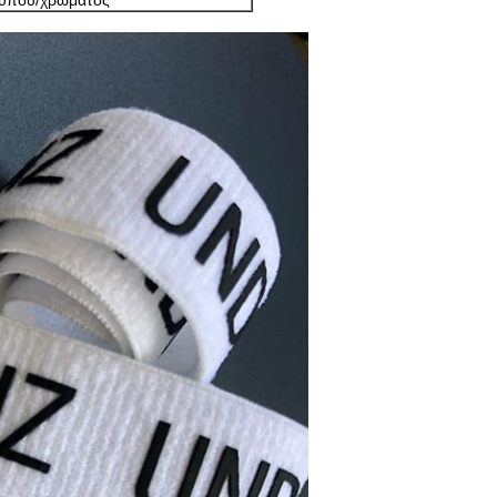
τυπου/χρώματος