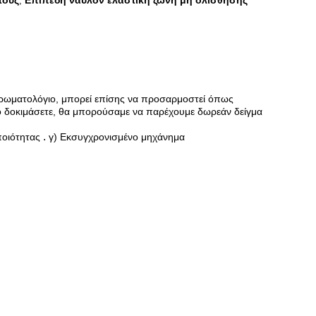
τους
Επίπεδη νάυλον ελαστική ζώνη μη ολίσθησης
,
χρωματολόγιο, μπορεί επίσης να προσαρμοστεί όπως
ο δοκιμάσετε, θα μπορούσαμε να παρέχουμε δωρεάν δείγμα
.
ποιότητας
γ) Εκσυγχρονισμένο μηχάνημα