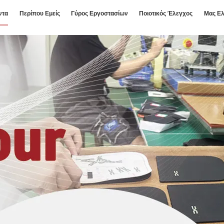
ντα
Περίπου Εμείς
Γύρος Εργοστασίων
Ποιοτικός Έλεγχος
Μας Ελ