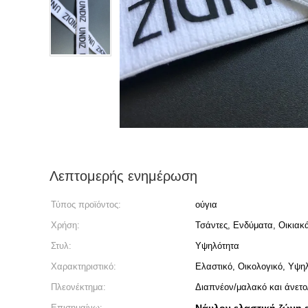
Λεπτομερής ενημέρωση
Τύπος προϊόντος:
ούγια
Χρήση:
Τσάντες, Ενδύματα, Οικια
Στυλ:
Υψηλότητα
Χαρακτηριστικό:
Ελαστικό, Οικολογικό, Υψη
Πλεονέκτημα:
Διαπνέον/μαλακό και άνετ
Επισημαίνω: