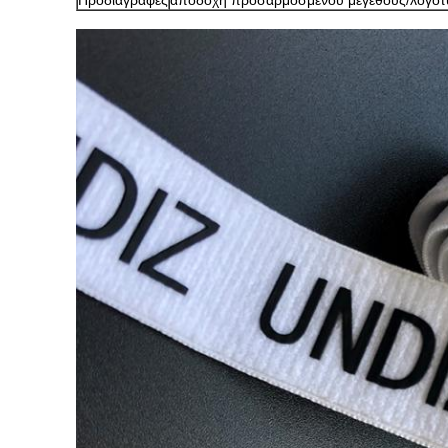
Προδιαγραφές
αποδοχή προσαρμοσμένου μεγέθους/λογό