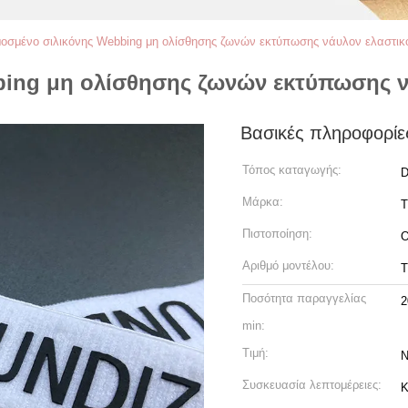
οσμένο σιλικόνης Webbing μη ολίσθησης ζωνών εκτύπωσης νάυλον ελαστικ
ing μη ολίσθησης ζωνών εκτύπωσης ν
Βασικές πληροφορίε
Τόπος καταγωγής:
D
Μάρκα:
Πιστοποίηση:
Αριθμό μοντέλου:
T
Ποσότητα παραγγελίας
2
min:
Τιμή:
N
Συσκευασία λεπτομέρειες:
Κ