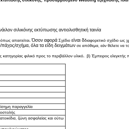
εκτύπωσης σιλικόνης
προσαρμοσμένο Webbing εξάχνωσης πλά
,
ιλον σιλικόνης εκτύπωσης αντιολισθητική ταινία
. Όσον αφορά
είναι δ
όπως απαιτείται
Σχέδιο
διαφορετικό σχέδιο ως 
πάχος/σχήμα, όλα τα είδη δειγμάτων
σε απόθεμα, εάν θέλετε να τ
.
 κατηγορίας φιλικό προς το περιβάλλον υλικό
β) Έμπειρος ελεγκτής 
επίσημη παραγγελία
ποστολής
τοικίδια, ζώνη ασφαλείας και ούτω