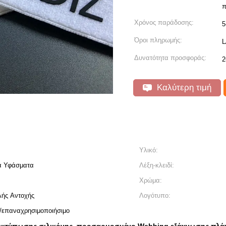
π
Χρόνος παράδοσης:
5
Όροι πληρωμής:
L
Δυνατότητα προσφοράς:
2
Καλύτερη τιμή
Υλικό:
κά Υφάσματα
Λέξη-κλειδί:
Χρώμα:
λής Αντοχής
Λογότυπο:
ο/επαναχρησιμοποιήσιμο