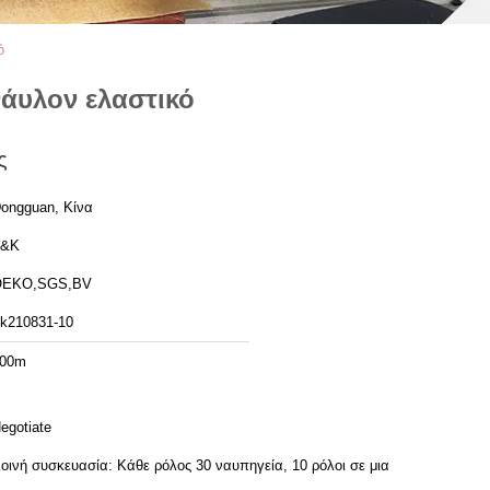
ό
άυλον ελαστικό
ς
ongguan, Κίνα
T&K
OEKO,SGS,BV
k210831-10
00m
egotiate
οινή συσκευασία: Κάθε ρόλος 30 ναυπηγεία, 10 ρόλοι σε μια