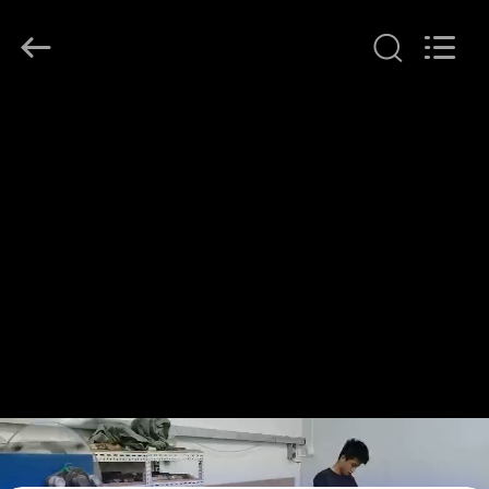
T&K
Garment
Accessories
Co.,Ltd.
All
Rights
Reserved.
ΣΠΊΤΙ
ΠΡΟΪΌΝΤΑ
ΠΕΡΊΠΟΥ
ΕΜΕΊΣ
ΓΎΡΟΣ
ΕΡΓΟΣΤΑΣΊΩΝ
ΠΟΙΟΤΙΚΌΣ