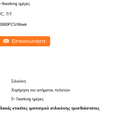
~8working ημέρες
/C, T/T
0000PCS/Week
Επικοινωνήστε
Σιλικόνη
Χορήγηση του αιτήματος πελατών
5~7working ημέρες
λακές ετικέτες ιματισμού σιλικόνης τρισδιάστατες