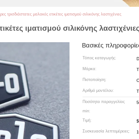
ες τρισδιάστατες μαλακές ετικέτες ιματισμού σιλικόνης λαστιχένιες
ικέτες ιματισμού σιλικόνης λαστιχένιε
Βασικές πληροφορίε
Τόπος καταγωγής:
D
Μάρκα:
Πιστοποίηση:
Αριθμό μοντέλου:
Ποσότητα παραγγελίας
5
min:
Τιμή:
$
Συσκευασία λεπτομέρειες:
1