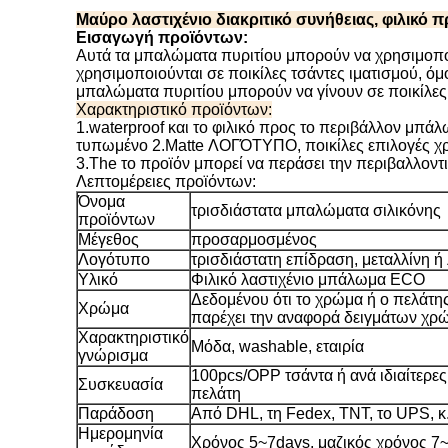
Μαύρο λαστιχένιο διακριτικό συνήθειας, φιλικό π
Εισαγωγή προϊόντων:
Αυτά τα μπαλώματα πυριτίου μπορούν να χρησιμοποιηθ
χρησιμοποιούνται σε ποικίλες τσάντες ιματισμού, όμ
μπαλώματα πυριτίου μπορούν να γίνουν σε ποικίλες
Χαρακτηριστικό προϊόντων:
1.waterproof και το φιλικό προς το περιβάλλον μπάλ
τυπωμένο 2.Matte ΛΟΓΌΤΥΠΟ, ποικίλες επιλογές χ
3.The το προϊόν μπορεί να περάσει την περιβαλλοντ
Λεπτομέρειες προϊόντων:
Όνομα
τρισδιάστατα μπαλώματα σιλικόνης
προϊόντων
Μέγεθος
προσαρμοσμένος
Λογότυπο
τρισδιάστατη επίδραση, μεταλλίνη 
Υλικό
Φιλικό λαστιχένιο μπάλωμα ECO
Δεδομένου ότι το χρώμα ή ο πελά
Χρώμα
παρέχει την αναφορά δειγμάτων χρ
Χαρακτηριστικό
Μόδα, washable, εταιρία
γνώρισμα
100pcs/OPP τσάντα ή ανά ιδιαίτερες 
Συσκευασία
πελάτη
Παράδοση
Από DHL, τη Fedex, TNT, το UPS, κ
Ημερομηνία
Χρόνος 5~7days, μαζικός χρόνος 7