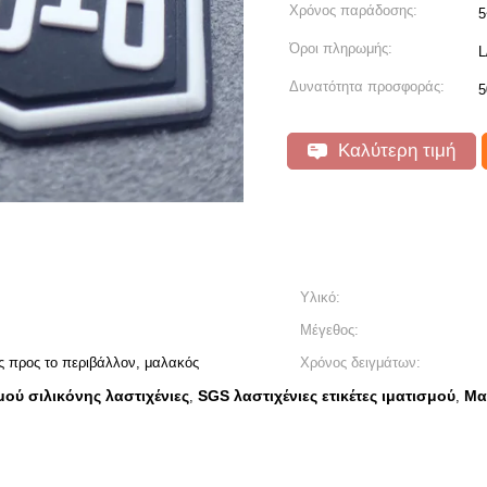
Χρόνος παράδοσης:
5
Όροι πληρωμής:
L
Δυνατότητα προσφοράς:
5
Καλύτερη τιμή
Υλικό:
Μέγεθος:
ός προς το περιβάλλον, μαλακός
Χρόνος δειγμάτων:
μού σιλικόνης λαστιχένιες
SGS λαστιχένιες ετικέτες ιματισμού
Μα
,
,