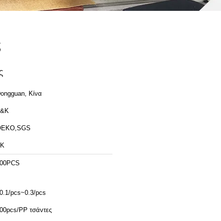
ς
ς
ongguan, Κίνα
T&K
OEKO,SGS
TK
00PCS
0.1/pcs~0.3/pcs
00pcs/PP τσάντες