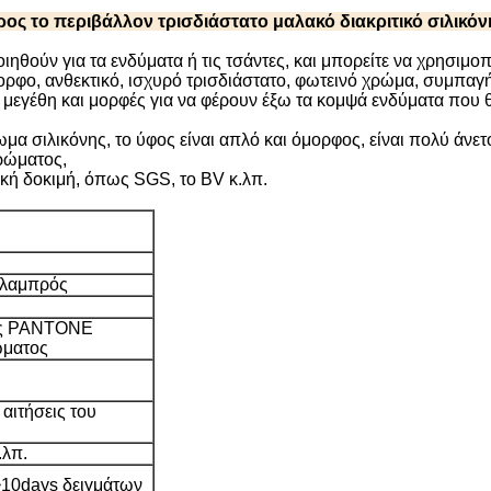
ρος το περιβάλλον τρισδιάστατο μαλακό διακριτικό σιλικόνη
ούν για τα ενδύματα ή τις τσάντες, και μπορείτε να χρησιμοπο
ορφο, ανθεκτικό, ισχυρό τρισδιάστατο, φωτεινό χρώμα, συμπαγή
 μεγέθη και μορφές για να φέρουν έξω τα κομψά ενδύματα που 
ωμα σιλικόνης, το ύφος είναι απλό και όμορφος, είναι πολύ άνετ
ρώματος,
ική δοκιμή, όπως SGS, το BV κ.λπ.
ή λαμπρός
της PANTONE
ώματος
αιτήσεις του
.λπ.
~10days δειγμάτων