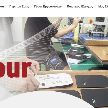
ντα
Περίπου Εμείς
Γύρος Εργοστασίων
Ποιοτικός Έλεγχος
Μας Ελ