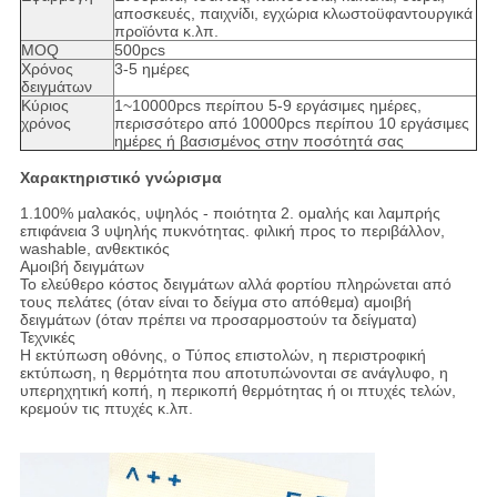
αποσκευές, παιχνίδι, εγχώρια κλωστοϋφαντουργικά
προϊόντα κ.λπ.
MOQ
500pcs
Χρόνος
3-5 ημέρες
δειγμάτων
Κύριος
1~10000pcs περίπου 5-9 εργάσιμες ημέρες,
χρόνος
περισσότερο από 10000pcs περίπου 10 εργάσιμες
ημέρες ή βασισμένος στην ποσότητά σας
Χαρακτηριστικό γνώρισμα
1.100% μαλακός, υψηλός - ποιότητα 2. ομαλής και λαμπρής
επιφάνεια 3 υψηλής πυκνότητας. φιλική προς το περιβάλλον,
washable, ανθεκτικός
Αμοιβή δειγμάτων
Το ελεύθερο κόστος δειγμάτων αλλά φορτίου πληρώνεται από
τους πελάτες (όταν είναι το δείγμα στο απόθεμα) αμοιβή
δειγμάτων (όταν πρέπει να προσαρμοστούν τα δείγματα)
Τεχνικές
Η εκτύπωση οθόνης, ο Τύπος επιστολών, η περιστροφική
εκτύπωση, η θερμότητα που αποτυπώνονται σε ανάγλυφο, η
υπερηχητική κοπή, η περικοπή θερμότητας ή οι πτυχές τελών,
κρεμούν τις πτυχές κ.λπ.