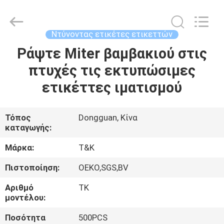
T&K
Garment
Accessories
Co.,Ltd.
All
Ντύνοντας ετικέτες ετικεττών
Rights
Reserved.
Ράψτε Miter βαμβακιού στις
ΣΠΊΤΙ
πτυχές τις εκτυπώσιμες
ΠΡΟΪΌΝΤΑ
ετικέττες ιματισμού
ΠΕΡΊΠΟΥ
Τόπος
Dongguan, Κίνα
καταγωγής:
ΕΜΕΊΣ
Μάρκα:
T&K
ΓΎΡΟΣ
Πιστοποίηση:
OEKO,SGS,BV
ΕΡΓΟΣΤΑΣΊΩΝ
Αριθμό
TK
μοντέλου:
ΠΟΙΟΤΙΚΌΣ
Ποσότητα
500PCS