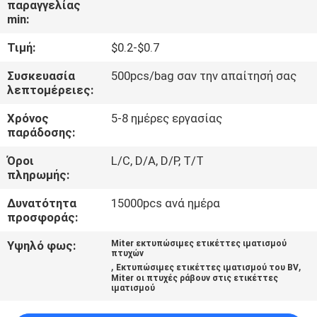
παραγγελίας
ΈΛΕΓΧΟΣ
min:
Τιμή:
$0.2-$0.7
ΜΑΣ
ΕΛΆΤΕ
Συσκευασία
500pcs/bag σαν την απαίτησή σας
λεπτομέρειες:
ΣΕ
Χρόνος
5-8 ημέρες εργασίας
ΕΠΑΦΉ
παράδοσης:
ΜΕ
Όροι
L/C, D/A, D/P, T/T
πληρωμής:
ΖΗΤΉΣΤΕ
Δυνατότητα
15000pcs ανά ημέρα
ΈΝΑ
προσφοράς:
ΑΠΌΣΠΑΣΜΑ
Υψηλό φως:
Miter εκτυπώσιμες ετικέττες ιματισμού
πτυχών
,
,
Εκτυπώσιμες ετικέττες ιματισμού του BV
Miter οι πτυχές ράβουν στις ετικέττες
SITEMAP
ιματισμού