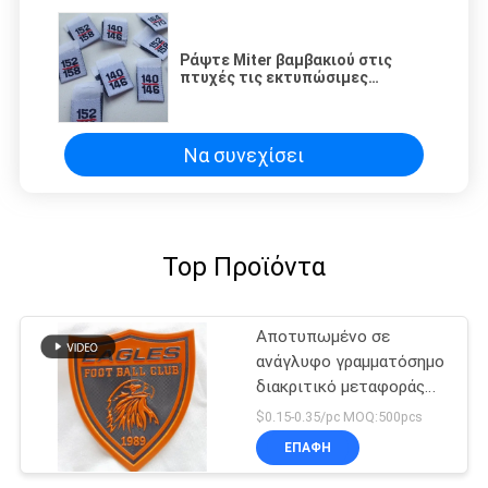
Ράψτε Miter βαμβακιού στις
πτυχές τις εκτυπώσιμες
ετικέττες ιματισμού
Να συνεχίσει
Top Προϊόντα
Αποτυπωμένο σε
ανάγλυφο γραμματόσημο
διακριτικό μεταφοράς
θερμότητας μορφής TPU
$0.15-0.35/pc MOQ:500pcs
για την ενδυμασία
ΕΠΑΦΉ
ομάδας