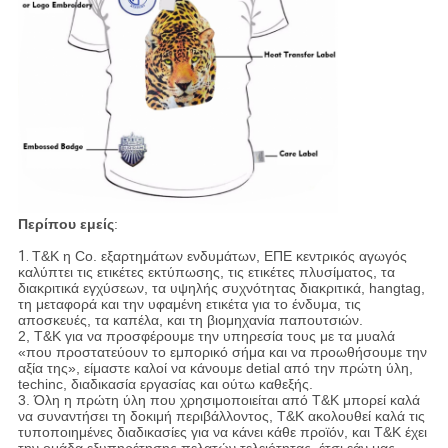
Περίπου εμείς
:
1.
T&K η Co. εξαρτημάτων ενδυμάτων, ΕΠΕ κεντρικός αγωγός
καλύπτει τις ετικέτες εκτύπωσης, τις ετικέτες πλυσίματος, τα
διακριτικά εγχύσεων, τα υψηλής συχνότητας διακριτικά, hangtag,
τη μεταφορά και την υφαμένη ετικέτα για το ένδυμα, τις
αποσκευές, τα καπέλα, και τη βιομηχανία παπουτσιών.
2, T&K για να προσφέρουμε την υπηρεσία τους με τα μυαλά
«που προστατεύουν το εμπορικό σήμα και να προωθήσουμε την
αξία της», είμαστε καλοί να κάνουμε detial από την πρώτη ύλη,
techinc, διαδικασία εργασίας και ούτω καθεξής.
3. Όλη η πρώτη ύλη που χρησιμοποιείται από T&K μπορεί καλά
να συναντήσει τη δοκιμή περιβάλλοντος, T&K ακολουθεί καλά τις
τυποποιημένες διαδικασίες για να κάνει κάθε προϊόν, και T&K έχει
την ομάδα εξυπηρέτησης πελατών τελειότητας, έτσι εάν μας