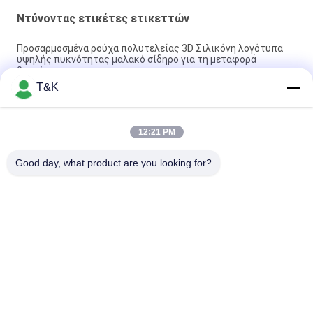
Ντύνοντας ετικέτες ετικεττών
Προσαρμοσμένα ρούχα πολυτελείας 3D Σιλικόνη λογότυπα
υψηλής πυκνότητας μαλακό σίδηρο για τη μεταφορά
θερμότητας
T&K
Προσαρμοσμένη ίνα που φυτεύει PU το μαλακό τρισδιάστατο
λογότυπο σιλικόνης ετικετών μεταφοράς δέρματος
12:21 PM
Προσαρμοσμένο σίδερο σε 3D ποδοσφαιρικό λογότυπο
Tatami με το λογότυπο Tatami Ετικέτα ένδυσης σε ανάγλυφο
Good day, what product are you looking for?
Λαϊκή κατηγορία
Όλα
Ντύνοντας 
Ετικέτες Ιματισμού 
Ετικέτες Ετικεττών
Εκτύπωσης Οθόνης
Λαστιχένιες 
Ετικέτες 
Ετικέτες Ιματισμού
Μεταφοράς 
Θερμότητας 