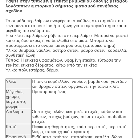
Ράψτε στην τυπωμένη ετικέτα βαμβακιού οθόνης μεταξιού
λογότυπων εμπορικού σήματος ιματισμού συνήθειας
σχεδίου
Το σημάδι περιλαίμιων αναφέρεται συνήθως στο σημάδι που
κεντιούνται στο neckline ή τη ζώνη για το εμπορικό σήμα και το
μέγεθος του ενδύματος.
Η ετικέτα περιλαίμιων ράβεται στο περιλαίμιο. Μπορεί να ραφτεί
και στις δύο άκρες ή να διπλωθεί στο μισό. Μπορείτε να
προσαρμόσετε το όνομα ιματισμού σας (εμπορικό σήμα)
Υλικό: βαμβάκι, νάυλον, άσπρο σατέν, μαύρο σατέν, κορδέλλα,
συνθετική ζώνη
Τύπος: Η ετικέτα υφασμάτων, υφαμένη ετικέτα, τύπωσε την
ετικέτα, ετικέτα δέρματος, κάτω από την ετικέτα
Υλικό: πολυεστέρας, δέρμα.
Υλικό
Η ταινία κορδελλών, νάυλον, βαμβακιού, γάντζων
και βρόχων σατέν, οργανώνει την ταινία κ.λπ.
Μέγεθος,
Προσαρμοσμένος
χρώμα,
λογότυπο,
μορφή
Δίπλωμα
Οι πτυχές τελών, κεντρικές πτυχές, κόβουν κατ'
ευθείαν, πτυχές βρόχων, miter πτυχές, mahattan
πτυχές
Κοπή
Περικοπή θερμότητας, κρύα περικοπή, περικοπή
λέιζερ, υπερηχητική περικοπή
Εφαρμογή
Ενδύματα, τσάντες, παπούτσια, καπέλα, δώρα,