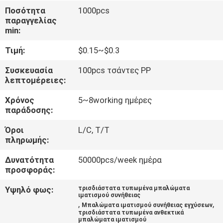
ΈΛΕΓΧΟΣ
Ποσότητα
1000pcs
παραγγελίας
min:
ΜΑΣ
Τιμή:
$0.15~$0.3
ΕΛΆΤΕ
ΣΕ
Συσκευασία
100pcs τσάντες PP
λεπτομέρειες:
ΕΠΑΦΉ
Χρόνος
5~8working ημέρες
ΜΕ
παράδοσης:
Όροι
L/C, T/T
ΖΗΤΉΣΤΕ
πληρωμής:
ΈΝΑ
Δυνατότητα
50000pcs/week ημέρα
ΑΠΌΣΠΑΣΜΑ
προσφοράς:
Υψηλό φως:
τρισδιάστατα τυπωμένα μπαλώματα
ιματισμού συνήθειας
SITEMAP
,
,
Μπαλώματα ιματισμού συνήθειας εγχύσεων
τρισδιάστατα τυπωμένα ανθεκτικά
μπαλώματα ιματισμού