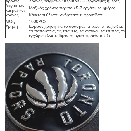
Χρόνος
Χρόνος δειγμάτων περίπου 3-5 εργάσιμες ημέρες
δειγμάτων
Μαζικός χρόνος περίπου 5-7 εργάσιμες ημέρες.
και μαζικός
χρόνος
Κάνετε τι θέλετε, σκέφτεστε τι φροντίζετε
.
MOQ
1000PCS
Χρήση
Ευρέως χρήση για το ύφασμα, τα τζιν, τα παιχνίδια,
τα παπούτσια, τις τσάντες, τα καπέλα, τα έπιπλα, τα
εγχώρια κλωστοϋφαντουργικά προϊόντα κ.λπ.