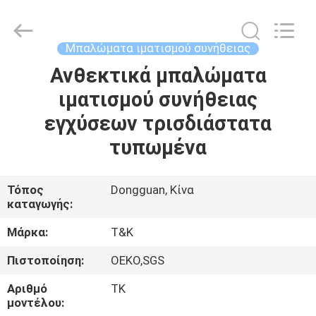
T&K
Garment
Accessories
Co.,Ltd.
All
Μπαλώματα ιματισμού συνήθειας
Rights
Reserved.
Ανθεκτικά μπαλώματα
ΣΠΊΤΙ
ιματισμού συνήθειας
ΠΡΟΪΌΝΤΑ
εγχύσεων τρισδιάστατα
τυπωμένα
ΠΕΡΊΠΟΥ
ΕΜΕΊΣ
Τόπος
Dongguan, Κίνα
καταγωγής:
ΓΎΡΟΣ
Μάρκα:
T&K
ΕΡΓΟΣΤΑΣΊΩΝ
Πιστοποίηση:
OEKO,SGS
Αριθμό
TK
ΠΟΙΟΤΙΚΌΣ
μοντέλου: