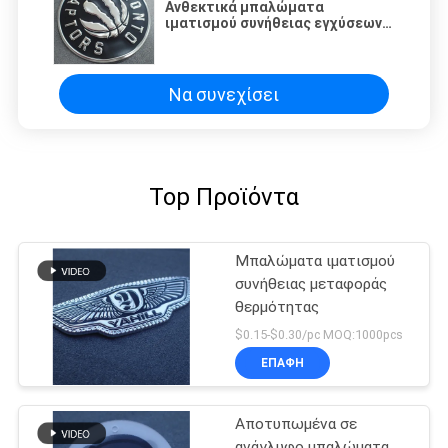
Ανθεκτικά μπαλώματα
ιματισμού συνήθειας εγχύσεων
τρισδιάστατα τυπωμένα
Να συνεχίσει
Top Προϊόντα
Μπαλώματα ιματισμού
συνήθειας μεταφοράς
θερμότητας
$0.15-$0.30/pc MOQ:1000pcs
ΕΠΑΦΉ
Αποτυπωμένα σε
ανάγλυφο μπαλώματα