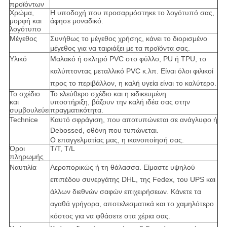
προϊόντων
Χρώμα,
Η υποδοχή που προσαρμόστηκε το λογότυπό σας,
μορφή και
άφησε μοναδικό.
λογότυπο
Μέγεθος
Συνήθως το μέγεθος χρήσης,
κάνει το διορισμένο
μέγεθος για να ταιριάξει με τα προϊόντα σας.
Υλικό
Μαλακό ή σκληρό PVC στο φύλλο, PU ή TPU, το
καλύπτοντας μεταλλικό PVC κ.λπ.
Είναι όλοι φιλικοί
προς το περιβάλλον,
η καλή υγεία είναι το καλύτερο.
Το σχέδιο
Το ελεύθερο σχέδιο και η ειδικευμένη
και
υποστήριξη, βάζουν την καλή ιδέα σας στην
συμβουλεύει
πραγματικότητα.
Technice
Καυτό σφράγιση, που αποτυπώνεται σε ανάγλυφο ή
Debossed, οθόνη που τυπώνεται
.
Ο επαγγελματίας μας, η ικανοποίησή σας.
Όροι
T/T, T/L
πληρωμής
Ναυτιλία
Αεροπορικώς ή τη θάλασσα.
Είμαστε
υψηλού
επιπέδου συνεργάτης DHL, της Fedex, του UPS
και
άλλων διεθνών σαφών επιχειρήσεων. Κάνετε τα
αγαθά
γρήγορα, αποτελεσματικά και το χαμηλότερο
κόστος
για να φθάσετε στα χέρια σας.