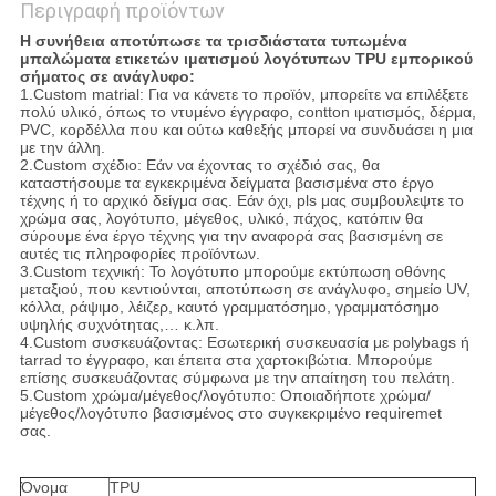
Περιγραφή προϊόντων
Η συνήθεια αποτύπωσε τα τρισδιάστατα τυπωμένα
μπαλώματα ετικετών ιματισμού λογότυπων TPU εμπορικού
σήματος σε ανάγλυφο:
1.Custom matrial: Για να κάνετε το προϊόν, μπορείτε να επιλέξετε
πολύ υλικό, όπως το ντυμένο έγγραφο, contton ιματισμός, δέρμα,
PVC, κορδέλλα που και ούτω καθεξής μπορεί να συνδυάσει η μια
με την άλλη.
2.Custom σχέδιο: Εάν να έχοντας το σχέδιό σας, θα
καταστήσουμε τα εγκεκριμένα δείγματα βασισμένα στο έργο
τέχνης ή το αρχικό δείγμα σας. Εάν όχι, pls μας συμβουλεψτε το
χρώμα σας, λογότυπο, μέγεθος, υλικό, πάχος, κατόπιν θα
σύρουμε ένα έργο τέχνης για την αναφορά σας βασισμένη σε
αυτές τις πληροφορίες προϊόντων.
3.Custom τεχνική: Το λογότυπο μπορούμε εκτύπωση οθόνης
μεταξιού, που κεντιούνται, αποτύπωση σε ανάγλυφο, σημείο UV,
κόλλα, ράψιμο, λέιζερ, καυτό γραμματόσημο, γραμματόσημο
υψηλής συχνότητας,… κ.λπ.
4.Custom συσκευάζοντας: Εσωτερική συσκευασία με polybags ή
tarrad το έγγραφο, και έπειτα στα χαρτοκιβώτια. Μπορούμε
επίσης συσκευάζοντας σύμφωνα με την απαίτηση του πελάτη.
5.Custom χρώμα/μέγεθος/λογότυπο: Οποιαδήποτε χρώμα/
μέγεθος/λογότυπο βασισμένος στο συγκεκριμένο requiremet
σας.
Όνομα
TPU