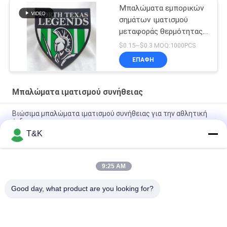
Μπαλώματα εμπορικών
σημάτων ιματισμού
μεταφοράς θερμότητας,
διακριτικό TPU για την
$0.15~$0.3 MOQ:1000PCS
ενδυμασία ομάδας
ΕΠΑΦΉ
Μπαλώματα ιματισμού συνήθειας
Βιώσιμα μπαλώματα ιματισμού συνήθειας για την αθλητική
ένδυση
T&K
κύριο λογότυπο μπαλωμάτων μεταφοράς θερμότητας
λογότυπων εκτύπωσης TPU για το διάσημο εμπορικό σήμα
9:25 AM
Ανθεκτικά μπαλώματα ιματισμού συνήθειας εγχύσεων
τρισδιάστατα τυπωμένα
Good day, what product are you looking for?
Λαϊκή κατηγορία
Όλα