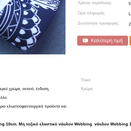
Χρόνος παράδοσης:
5
Όροι πληρωμής:
L
Δυνατότητα προσφοράς:
2
Καλύτερη τιμή
Υλικό:
τερεό χρώμα, εκτατό, ένδυση,
Χρώμα:
αλλο.
ώρια κλωστοϋφαντουργικά προϊόντα και
ing 10cm
Μη τοξικό ελαστικό νάυλον Webbing
νάυλον Webbing 
,
,