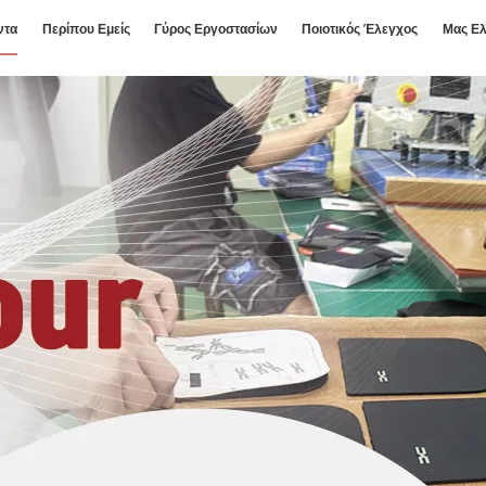
ντα
Περίπου Εμείς
Γύρος Εργοστασίων
Ποιοτικός Έλεγχος
Μας Ελ