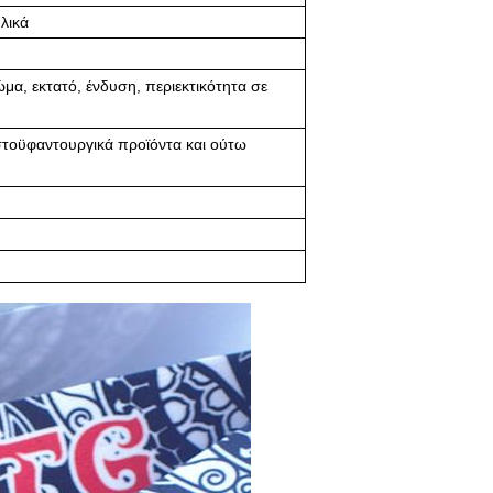
λικά
μα, εκτατό, ένδυση, περιεκτικότητα σε
στοϋφαντουργικά προϊόντα και ούτω