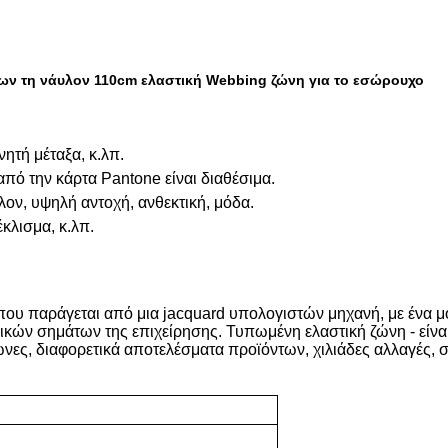
ν τη νάυλον 110cm ελαστική Webbing ζώνη για το εσώρουχο
νητή μέταξα, κ.λπ.
πό την κάρτα Pantone είναι διαθέσιμα.
λον, υψηλή αντοχή, ανθεκτική, μόδα.
κλισμα, κ.λπ.
 που παράγεται από μια jacquard υπολογιστών μηχανή, με ένα μ
ρικών σημάτων της επιχείρησης. Τυπωμένη ελαστική ζώνη - είναι
 ζώνες, διαφορετικά αποτελέσματα προϊόντων, χιλιάδες αλλαγέ