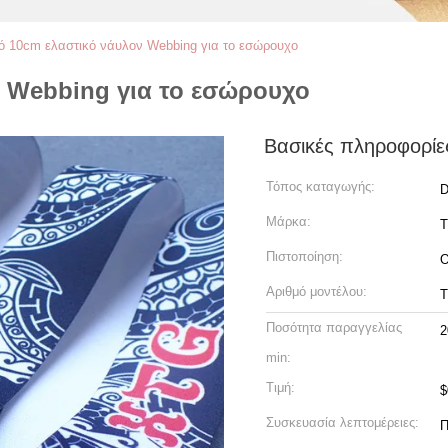
ό 10cm ελαστικό νάυλον Webbing για το εσώρουχο
ν Webbing για το εσώρουχο
Βασικές πληροφορίε
Τόπος καταγωγής:
D
Μάρκα:
Πιστοποίηση:
Αριθμό μοντέλου:
Ποσότητα παραγγελίας
2
min:
Τιμή:
$
Συσκευασία λεπτομέρειες:
Π