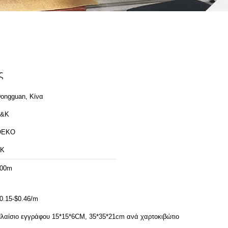
ς
ongguan, Κίνα
T&K
OEKO
TK
00m
0.15-$0.46/m
λαίσιο εγγράφου 15*15*6CM, 35*35*21cm ανά χαρτοκιβώτιο