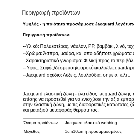
Περιγραφή προϊόντων
Υψηλός - η ποιότητα προσάρμοσε Jacquard λογότυπω
Περιγραφή προϊόντων:
--Υλικό: Πολυεστέρας, νάυλον, PP, βαμβάκι, λινό, τεχ
--Χρώμα: Άσπρα, μαύρα, και οποιαδήποτε χρώματα α
--Χαρακτηριστικό γνώρισμα: Φιλική προς το περιβάλ
--Ύφος: Σαφής/δέσμευση/ψαροκόκκαλο/Jacquard/τρέ
--Jacquard σχέδιο: Λέξεις, λουλούδια, σημεία, κ.λπ.
Jacquard ελαστική ζώνη - ένα είδος jacquard ζώνης
επίσης να προστεθεί για να ενισχύσει την αξία εμπο
στην ελαστική ζώνη, με τις διαφορετικές κατώτατες
και μεταξιού μεταφοράς θερμότητας.
Όνομα προϊόντων
Jacquard ελαστικό webbing
Μέγεθος
1cm10cm ή προσαρμοσμένος