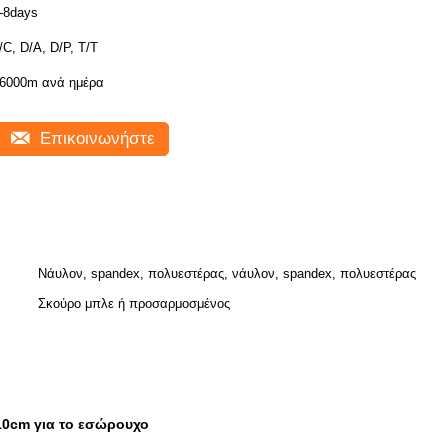
-8days
/C, D/A, D/P, T/T
6000m ανά ημέρα
Επικοινωνήστε
Νάυλον, spandex, πολυεστέρας, νάυλον, spandex, πολυεστέρας
Σκούρο μπλε ή προσαρμοσμένος
10cm για το εσώρουχο