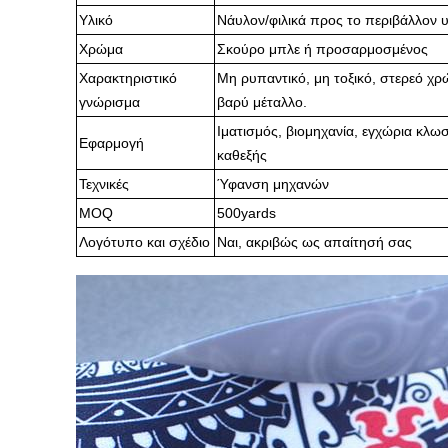
Υλικό
Νάυλον/φιλικά προς το περιβάλλον υ
Χρώμα
Σκούρο μπλε ή προσαρμοσμένος
Χαρακτηριστικό
Μη ρυπαντικό, μη τοξικό, στερεό χρώ
γνώρισμα
βαρύ μέταλλο.
Ιματισμός, βιομηχανία, εγχώρια κλω
Εφαρμογή
καθεξής
Τεχνικές
Ύφανση μηχανών
MOQ
500yards
Λογότυπο και σχέδιο
Ναι, ακριβώς ως απαίτησή σας