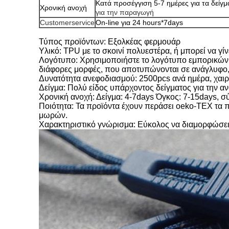
Κατά προσέγγιση 5-7 ημέρες για τα δείγ
Χρονική ανοχή
για την παραγωγή
Customerservice
On-line για 24 hours*7days
Τύπος προϊόντων: Εξολκέας φερμουάρ
Υλικό: TPU με το σκοινί πολυεστέρα, ή μπορεί να γί
Λογότυπο: Χρησιμοποιήστε το λογότυπο εμπορικών σ
διάφορες μορφές, που αποτυπώνονται σε ανάγλυφο, 
Δυνατότητα ανεφοδιασμού: 2500pcs ανά ημέρα, χαιρ
Δείγμα: Πολύ είδος υπάρχοντος δείγματος για την αν
Χρονική ανοχή: Δείγμα: 4-7days Όγκος: 7-15days, 
Ποιότητα: Τα προϊόντα έχουν περάσει oeko-TEX τα 
μωρών.
Χαρακτηριστικό γνώρισμα: Εύκολος να διαμορφώσε