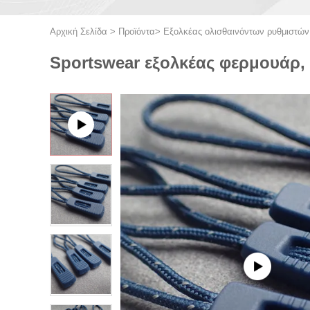
Αρχική Σελίδα
>
Προϊόντα
>
Εξολκέας ολισθαινόντων ρυθμιστώ
Sportswear εξολκέας φερμουάρ, 