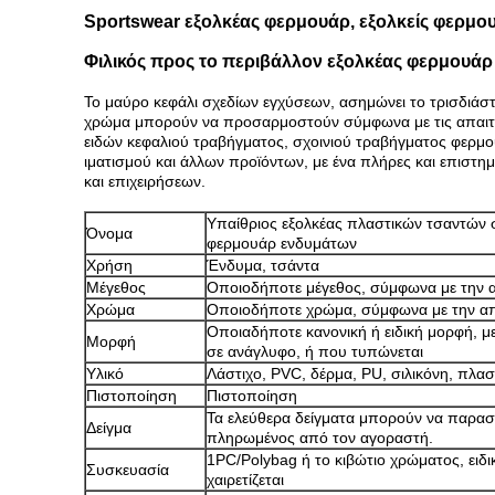
Sportswear εξολκέας φερμουάρ, εξολκείς φερμου
Φιλικός προς το περιβάλλον εξολκέας φερμουάρ
Το μαύρο κεφάλι σχεδίων εγχύσεων, ασημώνει το τρισδιάστα
χρώμα μπορούν να προσαρμοστούν σύμφωνα με τις απαιτήσ
ειδών κεφαλιού τραβήγματος, σχοινιού τραβήγματος φερμο
ιματισμού και άλλων προϊόντων, με ένα πλήρες και επιστημ
και επιχειρήσεων.
Υπαίθριος εξολκέας πλαστικών τσαντών 
Όνομα
φερμουάρ ενδυμάτων
Χρήση
Ένδυμα, τσάντα
Μέγεθος
Οποιοδήποτε μέγεθος, σύμφωνα με την α
Χρώμα
Οποιοδήποτε χρώμα, σύμφωνα με την απ
Οποιαδήποτε κανονική ή ειδική μορφή, 
Μορφή
σε ανάγλυφο, ή που τυπώνεται
Υλικό
Λάστιχο, PVC, δέρμα, PU, σιλικόνη, πλαστ
Πιστοποίηση
Πιστοποίηση
Τα ελεύθερα δείγματα μπορούν να παρασχε
Δείγμα
πληρωμένος από τον αγοραστή.
1PC/Polybag ή το κιβώτιο χρώματος, ειδι
Συσκευασία
χαιρετίζεται