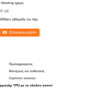
~8working ημέρες
/T, L/C
0000pcs εβδομάδα του /day
Επικοινωνήστε
Προσαρμοσμένος
Μοντέρνος και ανθεκτικός
Λογότυπο πελατών
ερμουάρ TPU με το νάυλον σκοινί