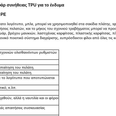
άρ συνήθειας TPU για το ένδυμα
 PE
το λογότυπο, μπλε, μπορεί να χρησιμοποιηθεί στα σακίδια πλάτης, spo
εις πελατών, και το μήκος του σχοινιού τραβήγματος μπορεί να προσ
υάρ, βρόχου μανικιών, λαστιχένιας καρφίτσας, πλαστικής καρφίτσας, π
ονικό ποιοτικό σύστημα διαχείρισης, ευπρόσδεκτοι φίλοι από όλες τις
σχοινιών ολισθαινόντων ρυθμιστών
παίτηση του πελάτη.
αίτηση του πελάτη.
με το λογότυπο που αποτυπώνεται
ικό, κ.λπ.
θούν, αλλά η ναυτιλία και οι φόροι
κές απαιτήσεις συσκευασίας