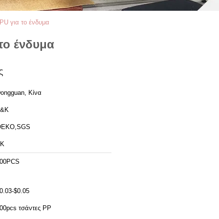
PU για το ένδυμα
το ένδυμα
ς
ongguan, Κίνα
T&K
OEKO,SGS
TK
00PCS
0.03-$0.05
00pcs τσάντες PP