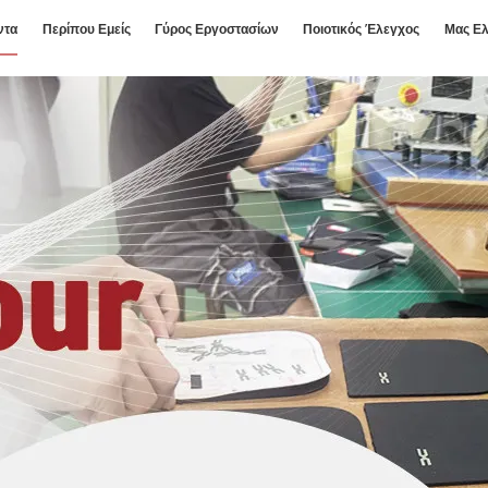
ντα
Περίπου Εμείς
Γύρος Εργοστασίων
Ποιοτικός Έλεγχος
Μας Ελ