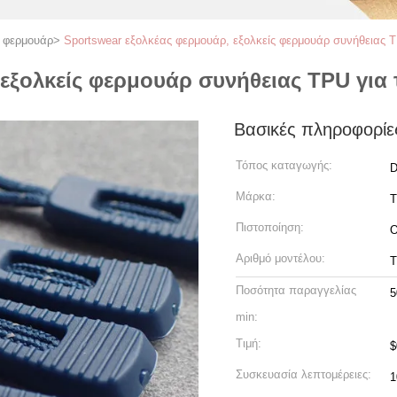
ν φερμουάρ
>
Sportswear εξολκέας φερμουάρ, εξολκείς φερμουάρ συνήθειας T
εξολκείς φερμουάρ συνήθειας TPU για 
Βασικές πληροφορίε
Τόπος καταγωγής:
D
Μάρκα:
Πιστοποίηση:
Αριθμό μοντέλου:
Ποσότητα παραγγελίας
5
min:
Τιμή:
$
Συσκευασία λεπτομέρειες:
1