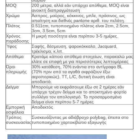
δώρων
MOQ
200 μέτρα, αλλά εάν υπάρχει απόθεμα, MOQ είναι
ανοικτή διαπραγμάτευση
Χρώμα
Άσπρος, μαύρος, κόκκινος, μπλε, πράσινος, ως
απαίτηση και διεθνές pantone αριθ. του πελάτη.
Πλάτος
0.511cm, τυποποιημένο πλάτος είναι 2cm, 2.5cm,
3cm, 3.5cm, 5cm
Χρόνος
Η μικρή ποσότητα είναι περίπου 3-5 ημέρες.
παράδοσης
Ύφος
Σαφής, δέσμευση, ψαροκόκκαλο, Jacquard,
τρέκλισμα, κ.λπ.
Απόθεμα
Κρατάμε κάποιο απόθεμα στοιχείων, παρακαλώ μας
ελάτε σε επαφή με για περισσότερες λεπτομέρειες
Όροι
30% κατάθεση, 70% ενάντια στο αντίγραφο BL
πληρωμής
(70% πριν από τα αγαθά εκφράζουν έξω
αεροπορικώς). TT, L/C, δυτική ένωση είναι
αποδεκτά.
Δείγμα
Μπορούμε να εκφράσουμε έξω σε 2 ημέρες εάν
υπάρχει τρέχον δείγμα και το αποκτημένο φορτίο
συλλέγει τον απολογισμό. Το προσαρμοσμένο
δείγμα είναι περίπου 5-7 ημέρες
Εμπορική
Αποδεκτός
ασφάλεια
Τρόπος
Συσκευάζοντας με αδιάβροχο polybag, έπειτα στο
συσκευασίας
τυποποιημένο χαρτοκιβώτιο εξαγωγής