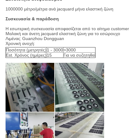
1000000 μέτρο/μέτρα ανά jacquard μήνα ελαστική ζώνη
Συσκευασία & παράδοση
Η εσωτερική συσκευασία αποφασίζεται από το αίτημα customer
Μαλακή και άνετη jacquard ελαστική ζώνη για το εσώρουχο
Λιμένας
:
Guanzhou Dongguan
Χρονική ανοχή:
Ποσότητα (μετρητές)
1 - 3000
>3000
Est. Χρόνος (ημέρες)
15
Για να συζητηθεί