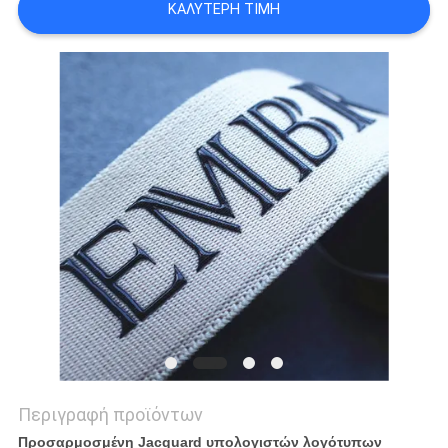
ΚΑΛΎΤΕΡΗ ΤΙΜΉ
PRIVACY
POLICY
Περιγραφή προϊόντων
Προσαρμοσμένη Jacquard υπολογιστών λογότυπων