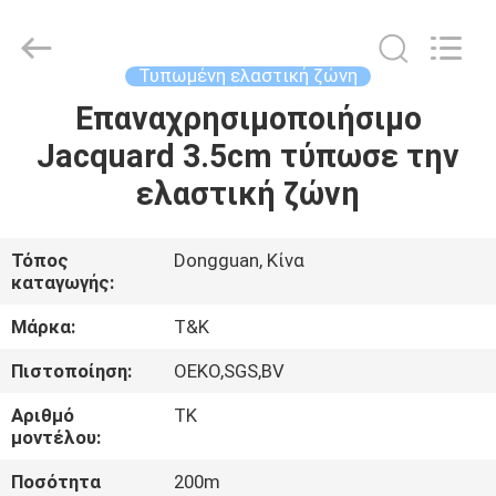
T&K
Garment
Accessories
Co.,Ltd.
All
Τυπωμένη ελαστική ζώνη
Rights
Reserved.
Επαναχρησιμοποιήσιμο
ΣΠΊΤΙ
Jacquard 3.5cm τύπωσε την
ΠΡΟΪΌΝΤΑ
ελαστική ζώνη
ΠΕΡΊΠΟΥ
Τόπος
Dongguan, Κίνα
καταγωγής:
ΕΜΕΊΣ
Μάρκα:
T&K
ΓΎΡΟΣ
Πιστοποίηση:
OEKO,SGS,BV
ΕΡΓΟΣΤΑΣΊΩΝ
Αριθμό
TK
μοντέλου:
ΠΟΙΟΤΙΚΌΣ
Ποσότητα
200m