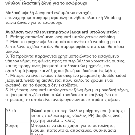
νάυλον ελαστική ζώνη για το εσώρουχο
Μαλακή υψηλή Jacquard ενδυμάτων αντοχής
επαναχρησιμοποιήσιμη υφαμένη συνήθεια ελαστική Webbing
ταινία ζωνών για το εσώρουχο
Ανάλυση των πλεονεκτημάτων jacquard υπολογιστών:
1. Επίσης αποκαλούμενο jacquard υπολογιστών webbing.
2. Είναι το τρέχον υψηλό σημείο και ανθεκτικό webbing με τα
λεπτολόγα σχέδια και δεν θα παραμορφώσει ποτέ και θα πέσει
μακριά.
3. Τα προϊόντα παράγονται χρησιμοποιώντας το εισαγόμενο
νάυλον νήμα, τις φιλικές προς το περιβάλλον χρωστικές ουσίες,
και τις προηγμένες jacquard υπολογιστών μηχανές, τον
εξοπλισμό βαφής και λήξης και βαφή και διαδικασίες λήξης.
4. Μπορεί να είναι ενιαίος-πλαισιωμένο jacquard ή double-sided
jacquard, webbing αισθάνεται πολύ καλό, το χρώμα είναι
φωτεινό, και το ύφασμα δεν εκτρίβεται.
5. Η γίνοντη jacquard υπολογιστών ζώνη έχει μια μοναδική τέχνη,
το jacquard σχέδιο είναι πολύ τρισδιάστατο και βαλμένο σε
στρώσεις, το οποίο είναι αναζωογονώντας εκ πρώτης όψεως.
Υλικό
Φιλικό προς το περιβάλλον polyproylene (υπάρχει
επίσης πολυεστέρας, νάυλον, PP, βαμβάκι, λινό,
τεχνητή μέταξα… κ.λπ.)
Χρήση
Μπορέστε να είστε χρήση για το αυτοκίνητο,
ένδυμα, παπούτσια, αποσκευές, συσκευασία