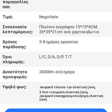
παραγγελίας
ΈΛΕΓΧΟΣ
min:
Τιμή:
Negotiate
ΜΑΣ
ΕΛΆΤΕ
Συσκευασία
Πλαίσιο εγγράφου 15*15*6CM,
λεπτομέρειες:
35*35*21cm ανά χαρτοκιβώτιο
ΣΕ
Χρόνος
5-8 ημέρες εργασίας
ΕΠΑΦΉ
παράδοσης:
ΜΕ
Όροι
L/C, D/A, D/P, T/T
πληρωμής:
ΖΗΤΉΣΤΕ
Δυνατότητα
26000m ανά ημέρα
ΈΝΑ
προσφοράς:
ΑΠΌΣΠΑΣΜΑ
Υψηλό φως:
,
Jacquard τύπωσε την ελαστική ζώνη
,
3.5cm τυπωμένη ελαστική ζώνη
Jacquard επαναχρησιμοποιήσιμη ελαστική
ζώνη
SITEMAP