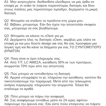
Α1: Μην ανησυχήστε. Αισθανθείτε ελεύθερος να μας έρθει σε 
επαφή με .in order to παίρνει περισσότερες διαταγές και δίνει 
στους πελάτες μας περισσότερο πρόεδρο, δεχόμαστε τη μικρή 
διαταγή.
Q2: Μπορείτε να στείλετε τα προϊόντα στη χώρα μου;
A2: Βέβαιοι, μπορούμε. Εάν δεν έχετε την αποστολέα σκαφών 
σας, μπορούμε να σας βοηθήσουμε.
Q3: Μπορείτε να κάνετε το cOem για με;
A3: Δεχόμαστε όλες τις διαταγές cOem, ακριβώς μας ελάτε σε 
επαφή με και μου δώστε design.we σας θα σας προσφέρει μια 
λογική τιμή και θα κάνει τα δείγματα για σας ΤΟ ΣΥΝΤΟΜΌΤΕΡΟ 
ΔΥΝΑΤΌΝ.
Q4: Ποιοι είναι οι όροι πληρωμής σας;
A4: Από T/T, LC ΆΜΕΣΑ, κατάθεση 30% εκ των προτέρων, 
ισορροπία 70% πριν από την αποστολή.
Q5: Πώς μπορώ να τοποθετήσω τη διαταγή;
A5: Αρχικά υπογράψτε το pi, πληρώνει την κατάθεση, κατόπιν θα 
τακτοποιήσουμε την παραγωγή. Μετά από την τελειωμένη 
ανάγκη παραγωγής πληρώνετε την ισορροπία. Τελικά θα 
στείλουμε τα αγαθά.
Q6: Πότε μπορώ να πάρω την αναφορά;
A6: Σας αναφέρουμε συνήθως μέσα σε 24 ώρες αφότου 
παίρνουμε την έρευνά σας. Εάν είστε πολύ επείγοντες να πάρετε 