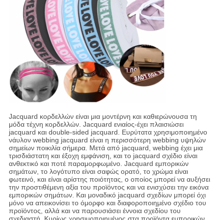
Jacquard κορδελλών είναι μια μοντέρνη και καθιερώνουσα τη
μόδα τέχνη κορδελλών. Jacquard ενιαίος-έχει πλαισιώσει
jacquard και double-sided jacquard. Ευρύτατα χρησιμοποιημένο
νάυλον webbing jacquard είναι η περισσότερη webbing υψηλών
σημείων ποικιλία σήμερα. Μετά από jacquard, webbing έχει μια
τρισδιάστατη και έξοχη εμφάνιση, και το jacquard σχέδιο είναι
ανθεκτικό και ποτέ παραμορφωμένο. Jacquard εμπορικών
σημάτων, το λογότυπο είναι σαφώς ορατό, το χρώμα είναι
φωτεινό, και είναι αρίστης ποιότητας, ο οποίος μπορεί να αυξήσει
την προστιθέμενη αξία του προϊόντος και να ενισχύσει την εικόνα
εμπορικών σημάτων. Και μοναδικό jacquard σχεδίων μπορεί όχι
μόνο να απεικονίσει το όμορφο και διαφοροποιημένο σχέδιο του
προϊόντος, αλλά και να παρουσιάσει έννοια σχεδίου του
σχεδιαστή. Κυρίως χρησιμοποιημένος στα προϊόντα εμπορικών