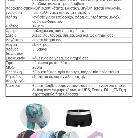
βαμβάκι, πολυεστέρας-βαμβάκι
Χαρακτηριστικό
καλή ελαστικότητα, ελαστική, μεγάλη εκτατή αναλογία,
γνώρισμα
περιβαλλοντικά πρότυπα επίτευξης
Χρήση
ισχύστε για το εσώρουχο, φόρεμα μητρότητας μωρών
cothes/ενδυμάτων
Πλάτος
120cm
Χρώμα
πολύχρωμος σαν το αίτημά σας
Σχέδιο
λέξεις, λουλούδια, σημεία, ζώα ect, ως αίτημά σας
Λογότυπο
σαν το αίτημά σας
Δείγμα
ελεύθερος
Χρόνος
3~5days
δειγμάτων
Συσκευασία
κάθε ένας polybag, ως αίτημά σας
Τιμή
σύμφωνα με το πλάτος
MOQ
200m
Πληρωμή
50% κατάθεση πρίν παράγει, ισορροπία πρίν στέλνει
Περίοδος
εξαρτάται σε παραγγελία σας qty
παραγωγής
Ναυτιλία
θα σας βοηθήσουμε να τακτοποιήσετε τη ναυτιλία από το
διεθνή αγγελιαφόρο (όπως το UPS, Fedex, DHL, TNT), ή
αεροπορικώς ή τη θάλασσα