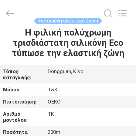
T&K
Garment
Accessories
Co.,Ltd.
All
Τυπωμένη ελαστική ζώνη
Rights
Reserved.
Η φιλική πολύχρωμη
ΣΠΊΤΙ
τρισδιάστατη σιλικόνη Eco
ΠΡΟΪΌΝΤΑ
τύπωσε την ελαστική ζώνη
ΠΕΡΊΠΟΥ
Τόπος
Dongguan, Κίνα
καταγωγής:
ΕΜΕΊΣ
Μάρκα:
T&K
ΓΎΡΟΣ
Πιστοποίηση:
OEKO
ΕΡΓΟΣΤΑΣΊΩΝ
Αριθμό
TK
μοντέλου:
ΠΟΙΟΤΙΚΌΣ
Ποσότητα
200m