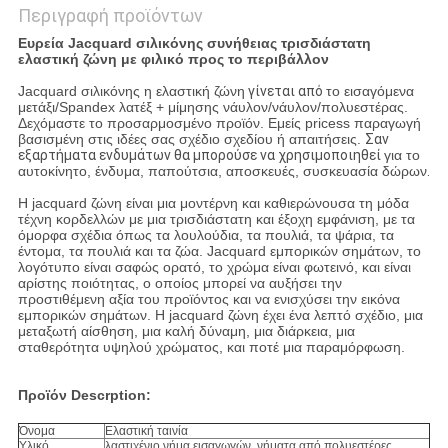
Περιγραφή προϊόντων
Ευρεία Jacquard σιλικόνης συνήθειας τρισδιάστατη
ελαστική ζώνη με φιλικό προς το περιβάλλον
Jacquard σιλικόνης η ελαστική ζώνη
γίνεται από
το εισαγόμενα
μετάξι/Spandex λατέξ + μίμησης νάυλον/νάυλον/πολυεστέρας.
Δεχόμαστε το προσαρμοσμένο προϊόν. Εμείς pricess παραγωγή
βασισμένη στις ιδέες σας σχέδιο σχεδίου ή απαιτήσεις.
Σαν
εξαρτήματα ενδυμάτων θα μπορούσε να χρησιμοποιηθεί
για το
αυτοκίνητο, ένδυμα, παπούτσια, αποσκευές, συσκευασία δώρων
.
Η jacquard ζώνη είναι μια μοντέρνη και καθιερώνουσα τη μόδα
τέχνη κορδελλών με μια τρισδιάστατη και έξοχη εμφάνιση, με τα
όμορφα σχέδια όπως τα λουλούδια, τα πουλιά, τα ψάρια, τα
έντομα, τα πουλιά και τα ζώα. Jacquard εμπορικών σημάτων, το
λογότυπο είναι σαφώς ορατό, το χρώμα είναι φωτεινό, και είναι
αρίστης ποιότητας, ο οποίος μπορεί να αυξήσει την
προστιθέμενη αξία του προϊόντος και να ενισχύσει την εικόνα
εμπορικών σημάτων. Η jacquard ζώνη έχει ένα λεπτό σχέδιο, μια
μεταξωτή αίσθηση, μια καλή δύναμη, μια διάρκεια, μια
σταθερότητα υψηλού χρώματος, και ποτέ μια παραμόρφωση.
Προϊόν Descrption:
Όνομα
Ελαστική ταινία
Υλικό
λαστιχένιο νήμα εισαγωγών, νήματα από πολυεστέρες,