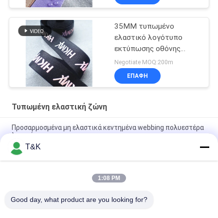
35MM τυπωμένο
ελαστικό λογότυπο
εκτύπωσης οθόνης
ζωνών στη ζώνη
Negotiate MOQ:200m
ΕΠΑΦΉ
Τυπωμένη ελαστική ζώνη
Προσαρμοσμένα μη ελαστικά κεντημένα webbing πολυεστέρα
λουριά
T&K
Ζωηρόχρωμη νάυλον 5cm τυπωμένη ελαστική ζώνη
λογότυπων
1:08 PM
Υφαμένα νάυλον Jacquard ελαστικά λουριά στηθοδέσμων για
τον ιματισμό
Good day, what product are you looking for?
Όλα