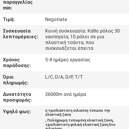
παραγγελίας
ΈΛΕΓΧΟΣ
min:
Τιμή:
Negotiate
ΜΑΣ
ΕΛΆΤΕ
Συσκευασία
Κοινή συσκευασία: Κάθε ρόλος 30
λεπτομέρειες:
ναυπηγεία, 10 ρόλοι σε μια
ΣΕ
πλαστική τσάντα, που
συσκευάζεται έπειτα
ΕΠΑΦΉ
Χρόνος
5-8 ημέρες εργασίας
ΜΕ
παράδοσης:
Όροι
L/C, D/A, D/P, T/T
ΖΗΤΉΣΤΕ
πληρωμής:
ΈΝΑ
Δυνατότητα
26000m ανά ημέρα
ΑΠΌΣΠΑΣΜΑ
προσφοράς:
Υψηλό φως:
η τρισδιάστατη σιλικόνη τύπωσε την
ελαστική ζώνη
SITEMAP
,
,
Πολύχρωμη τυπωμένη ελαστική ζώνη
τρισδιάστατη φιλική ελαστική ζώνη Eco
σιλικόνης