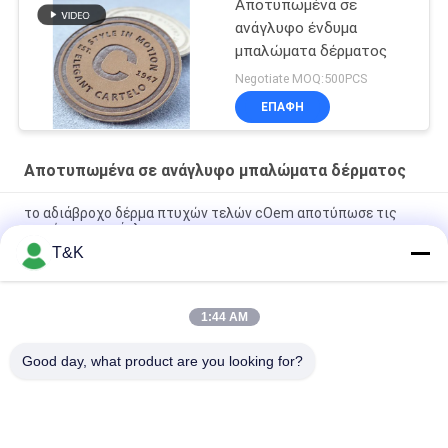
Αποτυπωμένα σε
ανάγλυφο ένδυμα
μπαλώματα δέρματος
Negotiate MOQ:500PCS
ΕΠΑΦΉ
Αποτυπωμένα σε ανάγλυφο μπαλώματα δέρματος
το αδιάβροχο δέρμα πτυχών τελών cOem αποτύπωσε τις
ετικέτες σε ανάγλυφο
T&K
Βιώσιμος δευτερεύοντα μπαλώματα δέρματος πτυχών
αποτυπωμένα σε ανάγλυφο OEKO
1:44 AM
Το ασημένιο τυπωμένο φύλλο αλουμινίου λογότυπο έκοψε
κατ' ευθείαν αποτυπωμένα σε ανάγλυφο τα δέρμα μπαλώματα
Good day, what product are you looking for?
Λαϊκή κατηγορία
Όλα