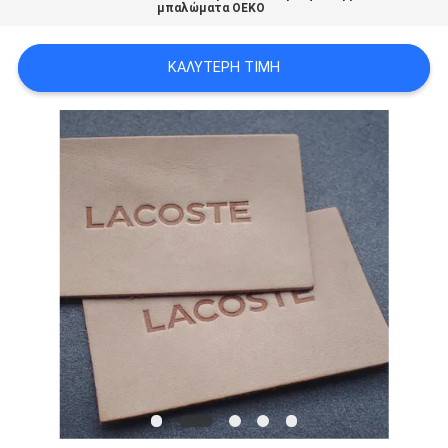
μπαλώματα OEKO
PRIVACY
POLICY
ΚΑΛΎΤΕΡΗ ΤΙΜΉ