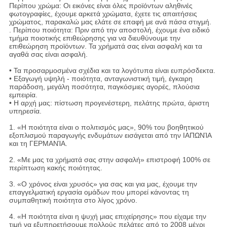
Περίπου χρώμα: Οι εικόνες είναι όλες προϊόντων αληθινές
φωτογραφίες, έχουμε αρκετά χρώματα, έχετε τις απαιτήσεις
χρώματος, παρακαλώ μας ελάτε σε επαφή με ανά πάσα στιγμή.
. Περίπου ποιότητα: Πριν από την αποστολή, έχουμε ένα ειδικό
τμήμα ποιοτικής επιθεώρησης για να διευθύνουμε την
επιθεώρηση προϊόντων. Τα χρήματά σας είναι ασφαλή και τα
αγαθά σας είναι ασφαλή.
• Τα προσαρμοσμένα σχέδια και τα λογότυπα είναι ευπρόσδεκτα.
• Εξαγωγή υψηλή - ποιότητα, ανταγωνιστική τιμή, έγκαιρη
παράδοση, μεγάλη ποσότητα, παγκόσμιες αγορές, πλούσια
εμπειρία.
• Η αρχή μας: πίστωση προγενέστερη, πελάτης πρώτα, άριστη
υπηρεσία.
1. «Η ποιότητα είναι ο πολιτισμός μας», 90% του βοηθητικού
εξοπλισμού παραγωγής ενδυμάτων εισάγεται από την ΙΑΠΩΝΊΑ
και τη ΓΕΡΜΑΝΊΑ.
2. «Με μας τα χρήματά σας στην ασφαλή» επιστροφή 100% σε
περίπτωση κακής ποιότητας.
3. «Ο χρόνος είναι χρυσός» για σας και για μας, έχουμε την
επαγγελματική εργασία ομάδων που μπορεί κάνοντας τη
συμπαθητική ποιότητα στο λίγος χρόνο.
4. «Η ποιότητα είναι η ψυχή μιας επιχείρησης» που είχαμε την
τιμή να εξυπηρετήσουμε πολλούς πελάτες από το 2008 μέχρι