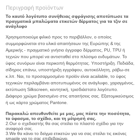
Περιγραφή προϊόντων
Το καυτό λογότυπο συνήθειας σφράγισης αποτύπωσε τα
πραγματικά μπαλώματα ετικετών δέρματος για τα τζιν σε
ανάγλυφο
Χρησιμοποιούμε
φιλικό προς το περιβάλλον, ο οποίος
συμμορφώνεται στο
υλικό
απαιτήσεων της Ευρώπης &
της
Αμερικής
- πραγματικό γνήσιο έγγραφο δέρματος, PU, TPU ή
τεχνών που μπορεί να αντισταθεί στο πλύσιμο ενδυμάτων. Το
ύφος συνόρων είναι περικοπή θερμότητας. Υποστήριξη. Πεδιάδα,
σίδηρος επάνω, υποστήριξη εγγράφου, αυτοκόλλητη, ράβω-σε
κ.λπ. Ναι, το προσαρμοσμένο προϊόν είναι acailable, το ύφος
τεχνικών περιλαμβάνει αποτυπωμένος σε ανάγλυφο, χαραγμένος,
εκτύπωση Silkscreen, κεντητική, τρισδιάστατο λογότυπο.
Διάφορο χρώμα βασισμένο στις απαιτήσεις σας. Εξατομικεύσιμος
ή ως κάρτα χρώματος Pantone.
Παρακαλώ απευθυνθείτε με μας, μας πέστε την ποσότητα,
το ύφασμα, το σχέδιο, και τη μέτρησή σας.
2.Our ο σχεδιαστής θα σας στείλει το πλαστό σχέδιο για την
αναφορά σας.
3.We θα κάνει το δείγμα ετικετών για να σας στείλει τις εικόνες
smaple για το σας επιβεβαιώνει.