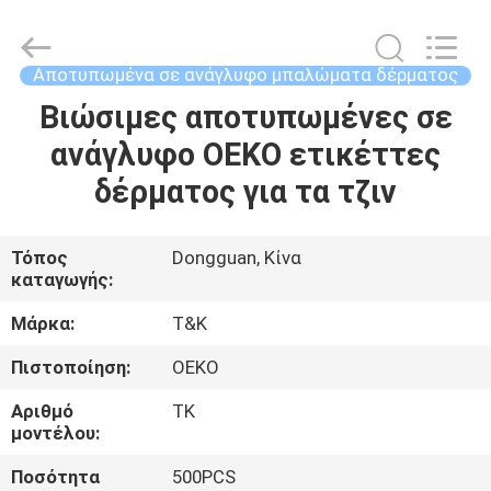
T&K
Garment
Accessories
Co.,Ltd.
All
Αποτυπωμένα σε ανάγλυφο μπαλώματα δέρματος
Rights
Reserved.
Βιώσιμες αποτυπωμένες σε
ΣΠΊΤΙ
ανάγλυφο OEKO ετικέττες
ΠΡΟΪΌΝΤΑ
δέρματος για τα τζιν
ΠΕΡΊΠΟΥ
Τόπος
Dongguan, Κίνα
καταγωγής:
ΕΜΕΊΣ
Μάρκα:
T&K
ΓΎΡΟΣ
Πιστοποίηση:
OEKO
ΕΡΓΟΣΤΑΣΊΩΝ
Αριθμό
TK
μοντέλου:
ΠΟΙΟΤΙΚΌΣ
Ποσότητα
500PCS