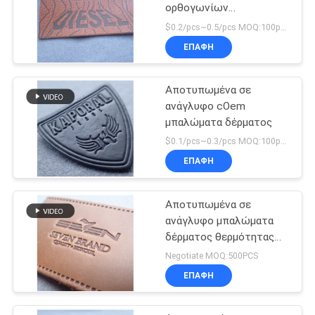
ορθογωνίων
αποτύπωσε τις
$0.2/pcs~0.5/pcs MOQ:100pcs
ετικέτες σε ανάγλυφο
ΕΠΑΦΉ
Αποτυπωμένα σε
ανάγλυφο cOem
μπαλώματα δέρματος
$0.1/pcs~0.3/pcs MOQ:100pcs
ΕΠΑΦΉ
Αποτυπωμένα σε
ανάγλυφο μπαλώματα
δέρματος θερμότητας
Τύπος
Negotiate MOQ:500PCS
ΕΠΑΦΉ