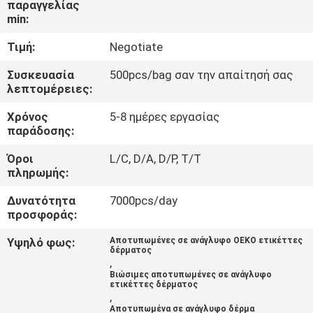
παραγγελίας
ΈΛΕΓΧΟΣ
min:
Τιμή:
Negotiate
ΜΑΣ
ΕΛΆΤΕ
Συσκευασία
500pcs/bag σαν την απαίτησή σας
λεπτομέρειες:
ΣΕ
Χρόνος
5-8 ημέρες εργασίας
ΕΠΑΦΉ
παράδοσης:
ΜΕ
Όροι
L/C, D/A, D/P, T/T
πληρωμής:
ΖΗΤΉΣΤΕ
Δυνατότητα
7000pcs/day
ΈΝΑ
προσφοράς:
ΑΠΌΣΠΑΣΜΑ
Υψηλό φως:
Αποτυπωμένες σε ανάγλυφο OEKO ετικέττες
δέρματος
,
Βιώσιμες αποτυπωμένες σε ανάγλυφο
SITEMAP
ετικέττες δέρματος
,
Αποτυπωμένα σε ανάγλυφο δέρμα