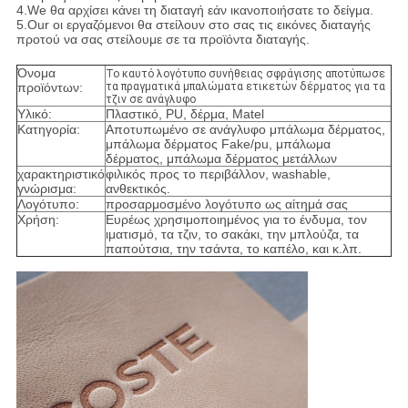
4.We θα αρχίσει κάνει τη διαταγή εάν ικανοποιήσατε το δείγμα.
5.Our οι εργαζόμενοι θα στείλουν στο σας τις εικόνες διαταγής
προτού να σας στείλουμε σε τα προϊόντα διαταγής.
Όνομα
Το καυτό λογότυπο συνήθειας σφράγισης αποτύπωσε
προϊόντων:
τα πραγματικά μπαλώματα ετικετών δέρματος για τα
τζιν σε ανάγλυφο
Υλικό:
Πλαστικό, PU, δέρμα, Matel
Κατηγορία:
Αποτυπωμένο σε ανάγλυφο μπάλωμα δέρματος,
μπάλωμα δέρματος Fake/pu, μπάλωμα
δέρματος, μπάλωμα δέρματος μετάλλων
χαρακτηριστικό
φιλικός προς το περιβάλλον, washable,
γνώρισμα:
ανθεκτικός.
Λογότυπο:
προσαρμοσμένο λογότυπο ως αίτημά σας
Χρήση:
Ευρέως χρησιμοποιημένος για το ένδυμα, τον
ιματισμό, τα τζιν, το σακάκι, την μπλούζα, τα
παπούτσια, την τσάντα, το καπέλο, και κ.λπ.