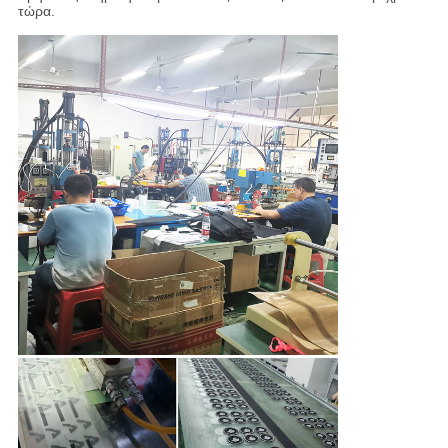
τώρα.