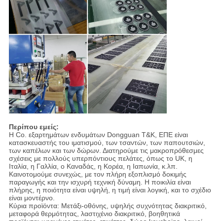
Περίπου εμείς:
Η Co. εξαρτημάτων ενδυμάτων Dongguan T&K, ΕΠΕ είναι
κατασκευαστής του ιματισμού, των τσαντών, των παπουτσιών,
των καπέλων και των δώρων. Διατηρούμε τις μακροπρόθεσμες
σχέσεις με πολλούς υπερπόντιους πελάτες, όπως το UK, η
Ιταλία, η Γαλλία, ο Καναδάς, η Κορέα, η Ιαπωνία, κ.λπ.
Καινοτομούμε συνεχώς, με τον πλήρη εξοπλισμό δοκιμής
παραγωγής και την ισχυρή τεχνική δύναμη. Η ποικιλία είναι
πλήρης, η ποιότητα είναι υψηλή, η τιμή είναι λογική, και το σχέδιο
είναι μοντέρνο.
Κύρια προϊόντα: Μετάξι-οθόνης, υψηλής συχνότητας διακριτικό,
μεταφορά θερμότητας, λαστιχένιο διακριτικό, βοηθητικά