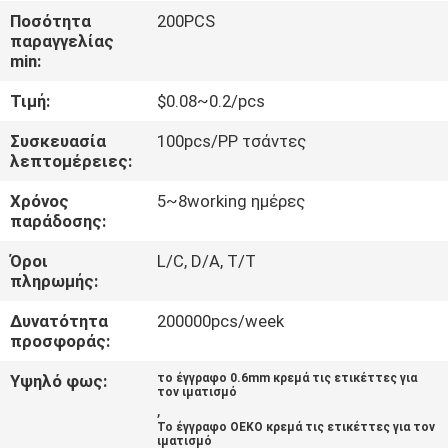
ΈΛΕΓΧΟΣ
Ποσότητα
200PCS
παραγγελίας
min:
ΜΑΣ
Τιμή:
$0.08~0.2/pcs
ΕΛΆΤΕ
ΣΕ
Συσκευασία
100pcs/PP τσάντες
λεπτομέρειες:
ΕΠΑΦΉ
Χρόνος
5~8working ημέρες
ΜΕ
παράδοσης:
Όροι
L/C, D/A, T/T
ΖΗΤΉΣΤΕ
πληρωμής:
ΈΝΑ
Δυνατότητα
200000pcs/week
ΑΠΌΣΠΑΣΜΑ
προσφοράς:
Υψηλό φως:
το έγγραφο 0.6mm κρεμά τις ετικέττες για
τον ιματισμό
SITEMAP
,
Το έγγραφο OEKO κρεμά τις ετικέττες για τον
ιματισμό