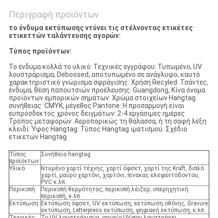
Περιγραφή προϊόντων
το ένδυμα εκτύπωσης ντύνει τις στέλνοντας ετικέτες
ετικεττών ταλάντευσης αγορών:
Τύπος προϊόντων:
Το ένδυμα κολλά το υλικό: Τεχνικές εγγράφου: Τυπωμένο, UV
λουστράρισμα, Debossed, αποτυπωμένο σε ανάγλυφο, καυτό
χαρακτηριστικό γνώρισμα σφράγισης: Χρήση Recyled: Τσάντες,
ένδυμα, θέση παπουτσιών προέλευσης: Guangdong, Κίνα όνομα
προϊόντων εμπορικών σημάτων: Χρώμα στοιχείων Hangtag
συνήθειας: CMYK, μέγεθος Pantone: Η προσαρμογή είναι
ευπρόσδεκτος χρόνος δειγμάτων: 2-4 εργάσιμες ημέρες.
Τρόπος μεταφορών: Αεροπορικώς τη θάλασσα, ή τη σαφή λέξη
κλειδί: Ύφος Hangtag: Τύπος Hangtag ιματισμού: Σχέδιο
ετικετών Hangtag
Τύπος
Συνήθεια hangtag
προϊόντων:
Υλικό:
Ντυμένο χαρτί τέχνης, χαρτί όφσετ, χαρτί της Kraft, διπλό
χαρτί, μαύρο χαρτόνι, χαρτόνι, πίνακας ελεφαντόδοντου,
PVC κ.λπ.
Περικοπή:
Περικοπή θερμότητας, περικοπή λέιζερ, υπερηχητική
περικοπή, κ.λπ.
Εκτύπωση:
Εκτύπωση όφσετ, UV εκτύπωση, εκτύπωση οθόνης, Gravure
εκτύπωση, Letterpress εκτύπωση, ψηφιακή εκτύπωση, κ.λπ.
Τεχνικές:
Το UV λουστράρισμα, σημείο UV-που λουστράρει,