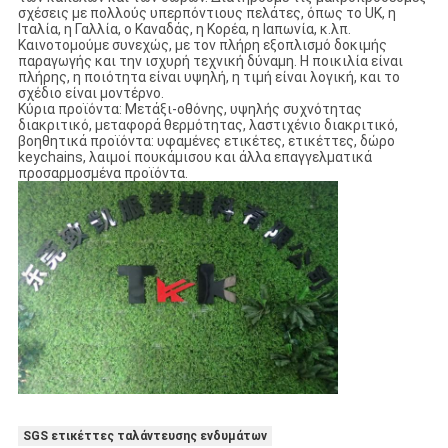
σχέσεις με πολλούς υπερπόντιους πελάτες, όπως το UK, η
Ιταλία, η Γαλλία, ο Καναδάς, η Κορέα, η Ιαπωνία, κ.λπ.
Καινοτομούμε συνεχώς, με τον πλήρη εξοπλισμό δοκιμής
παραγωγής και την ισχυρή τεχνική δύναμη. Η ποικιλία είναι
πλήρης, η ποιότητα είναι υψηλή, η τιμή είναι λογική, και το
σχέδιο είναι μοντέρνο.
Κύρια προϊόντα: Μετάξι-οθόνης, υψηλής συχνότητας
διακριτικό, μεταφορά θερμότητας, λαστιχένιο διακριτικό,
βοηθητικά προϊόντα: υφαμένες ετικέτες, ετικέττες, δώρο
keychains, λαιμοί πουκάμισου και άλλα επαγγελματικά
προσαρμοσμένα προϊόντα.
SGS ετικέττες ταλάντευσης ενδυμάτων