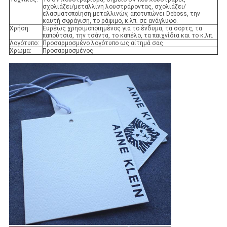
σχολιάζει/μεταλλίνη λουστράροντας, σχολιάζει/
ελασματοποίηση μεταλλινών, αποτυπώνει Deboss, την
καυτή σφράγιση, το ράψιμο, κ.λπ. σε ανάγλυφο.
Χρήση:
Ευρέως χρησιμοποιημένος για το ένδυμα, τα σορτς, τα
παπούτσια, την τσάντα, το καπέλο, τα παιχνίδια και το κ.λπ.
Λογότυπο:
Προσαρμοσμένο λογότυπο ως αίτημά σας
Χρώμα:
Προσαρμοσμένος