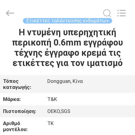
T&K
Garment
Accessories
Co.,Ltd.
All
Ετικέττες ταλάντευσης ενδυμάτων
Rights
Reserved.
Η ντυμένη υπερηχητική
ΣΠΊΤΙ
περικοπή 0.6mm εγγράφου
ΠΡΟΪΌΝΤΑ
τέχνης έγγραφο κρεμά τις
ετικέττες για τον ιματισμό
ΠΕΡΊΠΟΥ
ΕΜΕΊΣ
Τόπος
Dongguan, Κίνα
καταγωγής:
ΓΎΡΟΣ
Μάρκα:
T&K
ΕΡΓΟΣΤΑΣΊΩΝ
Πιστοποίηση:
OEKO,SGS
Αριθμό
TK
ΠΟΙΟΤΙΚΌΣ
μοντέλου: