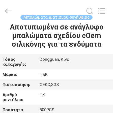
T&K
Garment
Accessories
Co.,Ltd.
All
Μπαλώματα ιματισμού συνήθειας
Rights
Reserved.
Αποτυπωμένα σε ανάγλυφο
ΣΠΊΤΙ
μπαλώματα σχεδίου cOem
ΠΡΟΪΌΝΤΑ
σιλικόνης για τα ενδύματα
ΠΕΡΊΠΟΥ
Τόπος
Dongguan, Κίνα
καταγωγής:
ΕΜΕΊΣ
Μάρκα:
T&K
ΓΎΡΟΣ
Πιστοποίηση:
OEKO,SGS
ΕΡΓΟΣΤΑΣΊΩΝ
Αριθμό
TK
μοντέλου:
ΠΟΙΟΤΙΚΌΣ
Ποσότητα
500PCS