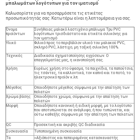
μπαλωμάτων λογότυπων για τον ιματισμό
Καλωσορίστε για να προσαρμόσετε τις ετικέτες
προσωπικότητάς σας. Κατωτέρω είναι η λεπτομέρεια για σας.
Όνομα
Συνήθειας μαλακό λαστιχένιο μπάλωμα Tpu PVC
προϊόντων
λογότυπων τρισδιάστατο και ετικέτα σιλικόνης για
τον ιματισμό
Υλικό
Φιλικό προς το περιβάλλον υλικό του μαλακού PVC,
σκληρό PVC, λάστιχο, μη τοξική σιλικόνη 100%.
Τεχνικές
Διαδικασία σχηματοποίησης εγχύσεων. Ο
επαγγελματίας μας, η ικανοποίησή σας.
Χρήση
Ευρέως χρήση στο ύφασμα, τα παιχνίδια, τα παπούτσια,
τις τσάντες, τα καλλυντικά, τον καπνό και το ποτό, το
ηλεκτρονικό προϊόν κ.λπ.
Μέγεθος
Οποιοδήποτε μέγεθος σύμφωνα με την απαίτηση των
πελατών
Χρώμα βάσης
Οποιοδήποτε χρώμα, σύμφωνα με την απαίτηση των
πελατών
Μορφή
Οποιαδήποτε κανονική ή ειδική μορφή, με το λογότυπο
που αποτυπώνεται σε ανάγλυφο, ή που τυπώνεται, και
ούτω καθεξής σύμφωνα με την απαίτηση των πελατών.
QC
Προσεκτική και ακριβής QC διαδικασία
Συσκευασία
Τυποποιημένη συσκευασία
Τα
○Αξιόπιστος και πεπειραμένος κατασκευαστής