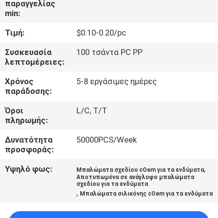
παραγγελίας
ΈΛΕΓΧΟΣ
min:
Τιμή:
$0.10-0.20/pc
ΜΑΣ
ΕΛΆΤΕ
Συσκευασία
100 τσάντα PC PP
λεπτομέρειες:
ΣΕ
Χρόνος
5-8 εργάσιμες ημέρες
ΕΠΑΦΉ
παράδοσης:
ΜΕ
Όροι
L/C, T/T
πληρωμής:
ΖΗΤΉΣΤΕ
Δυνατότητα
50000PCS/Week
ΈΝΑ
προσφοράς:
ΑΠΌΣΠΑΣΜΑ
Υψηλό φως:
,
Μπαλώματα σχεδίου cOem για τα ενδύματα
Αποτυπωμένα σε ανάγλυφο μπαλώματα
σχεδίου για τα ενδύματα
,
Μπαλώματα σιλικόνης cOem για τα ενδύματα
SITEMAP