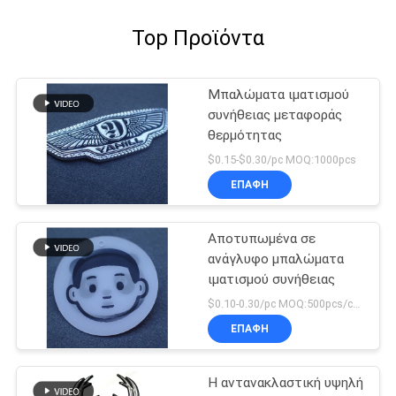
Top Προϊόντα
Μπαλώματα ιματισμού
συνήθειας μεταφοράς
θερμότητας
$0.15-$0.30/pc MOQ:1000pcs
ΕΠΑΦΉ
Αποτυπωμένα σε
ανάγλυφο μπαλώματα
ιματισμού συνήθειας
$0.10-0.30/pc MOQ:500pcs/color
ΕΠΑΦΉ
Η αντανακλαστική υψηλή