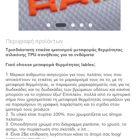
Περιγραφή προϊόντων
Τρισδιάστατη ετικέτα ιματισμού μεταφοράς θερμότητας
σιλικόνης TPU συνήθειας για τα ενδύματα
Γιατί chosse μεταφορά θερμότητας lables;
1.
Μερικοί άνθρωποι ανησυχούν για τους πελάτες τους που
αποκόπτουν τις ετικέτες με το μαρκάρισμά τους σε το, με τη
μεταφορά θερμότητας, οι παραμονές μαρκαρίσματός σας για τις
δωδεκάδες και τις δωδεκάδες των βρώμικων υδάτων και κανένα
μπορούν να το σχίσουν έξω! Επιπλέον, πολλά από το εμπορικό
σήμα που χρησιμοποιεί τη μεταφορά θερμότητας ονομάζουν για
να παραγάγουν τη γραφική παράσταση και το σχέδιο στον
ιματισμό τους producs.
2. Το υλικό είναι πυρίτιο 100%, που χρωματίζεται ως αίτημα
πελατών.
3. Οποιοδήποτε χρώμα στο διάγραμμα pantone, το χρυσό, το
ασήμι, την πυράκτωση στο σκοτάδι, κ.λπ.,
4. Είναι 2$α επίδραση λογότυπων κάνει το άτομό σας loog/