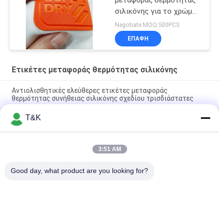
μεταφοράς θερμότητας
σιλικόνης για το χρώμα
Pantone εμπορικών
Negotiate MOQ:500PCS
σημάτων ιματισμού
ΕΠΑΦΉ
Ετικέτες μεταφοράς θερμότητας σιλικόνης
Αντιολισθητικές ελεύθερες ετικέτες μεταφοράς
θερμότητας συνήθειας σιλικόνης σχεδίου τρισδιάστατες
T&K
Λαμπρό μπάλωμα εκτύπωσης μεταξιού εργοστασίων
ετικετών μεταφοράς θερμότητας σιλικόνης 1.2mm
Τα ζώα διαμορφώνουν την τρισδιάστατη λαστιχένια
3:51 AM
εκτύπωση πυριτίου ετικετών ενδυμάτων μεταφοράς
θερμότητας 7cm
Good day, what product are you looking for?
Λαϊκή κατηγορία
Όλα
Ντύνοντας 
Ετικέτες Ιματισμού 