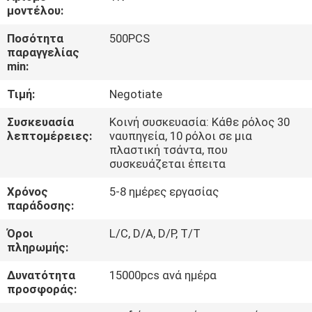
ΈΛΕΓΧΟΣ
μοντέλου:
Ποσότητα
500PCS
ΜΑΣ
παραγγελίας
min:
ΕΛΆΤΕ
Τιμή:
Negotiate
ΣΕ
ΕΠΑΦΉ
Συσκευασία
Κοινή συσκευασία: Κάθε ρόλος 30
λεπτομέρειες:
ναυπηγεία, 10 ρόλοι σε μια
ΜΕ
πλαστική τσάντα, που
συσκευάζεται έπειτα
ΖΗΤΉΣΤΕ
Χρόνος
5-8 ημέρες εργασίας
παράδοσης:
ΈΝΑ
Όροι
L/C, D/A, D/P, T/T
ΑΠΌΣΠΑΣΜΑ
πληρωμής:
Δυνατότητα
15000pcs ανά ημέρα
SITEMAP
προσφοράς: