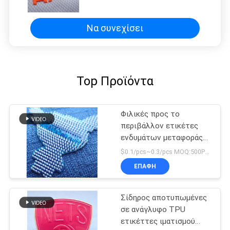
σχεδίου τρισδιάστατες
Να συνεχίσει
Top Προϊόντα
Φιλικές προς το
περιβάλλον ετικέτες
ενδυμάτων μεταφοράς
θερμότητας σημείων
$0.1/pcs~0.3/pcs MOQ:500PCS
σιλικόνης
ΕΠΑΦΉ
Σίδηρος αποτυπωμένες
σε ανάγλυφο TPU
ετικέττες ιματισμού