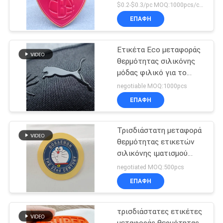
μεταφοράς θερμότητας
$0.2-$0.3/pc MOQ:1000pcs/color
διακριτικών ενδυμάτων
ΕΠΑΦΉ
στις μπάλωμα
Ετικέτα Eco μεταφοράς
θερμότητας σιλικόνης
μόδας φιλικό για το
αθλητικό ένδυμα
negotiable MOQ:1000pcs
ΕΠΑΦΉ
Τρισδιάστατη μεταφορά
θερμότητας ετικετών
σιλικόνης ιματισμού
σιδερώματος σχεδίων
negotiated MOQ:500pcs
κινούμενων σχεδίων
ΕΠΑΦΉ
τρισδιάστατες ετικέτες