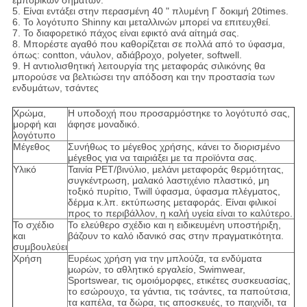
εμπορικών σημάτων.
5. Είναι εντάξει στην περασμένη 40 " πλυμένη Γ δοκιμή 20times.
6. Το λογότυπο Shinny και μεταλλινών μπορεί να επιτευχθεί.
7. Το διαφορετικό πάχος είναι εφικτό ανά αίτημά σας.
8. Μπορέστε αγαθό που καθορίζεται σε πολλά από το ύφασμα,
όπως: contton, νάυλον, αδιάβροχο, polyeter, softwell.
9. Η αντιολισθητική λειτουργία της μεταφοράς σιλικόνης θα
μπορούσε να βελτιώσει την απόδοση και την προστασία των
ενδυμάτων, τσάντες
Χρώμα,
Η υποδοχή που προσαρμόστηκε το λογότυπό σας,
μορφή και
άφησε μοναδικό.
λογότυπο
Μέγεθος
Συνήθως το μέγεθος χρήσης, κάνει το διορισμένο
μέγεθος για να ταιριάξει με τα προϊόντα σας.
Υλικό
Ταινία PET/βινύλιο, μελάνι μεταφοράς θερμότητας,
συγκέντρωση, μαλακό λαστιχένιο πλαστικό, μη
τοξικό πυρίτιο, Twill ύφασμα, ύφασμα πλέγματος,
δέρμα κ.λπ. εκτύπωσης μεταφοράς. Είναι φιλικοί
προς το περιβάλλον, η καλή υγεία είναι το καλύτερο.
Το σχέδιο
Το ελεύθερο σχέδιο και η ειδικευμένη υποστήριξη,
και
βάζουν το καλό ιδανικό σας στην πραγματικότητα.
συμβουλεύει
Χρήση
Ευρέως χρήση για την μπλούζα, τα ενδύματα
μωρών, το αθλητικό εργαλείο, Swimwear,
Sportswear, τις ομοιόμορφες, ετικέτες συσκευασίας,
το εσώρουχο, τα γάντια, τις τσάντες, τα παπούτσια,
τα καπέλα, τα δώρα, τις αποσκευές, το παιχνίδι, τα