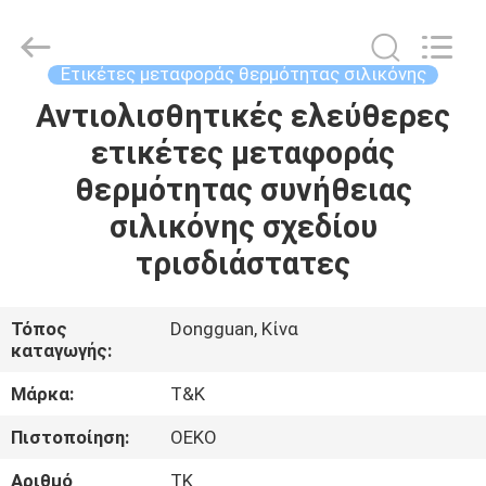
T&K
Garment
Accessories
Co.,Ltd.
All
Ετικέτες μεταφοράς θερμότητας σιλικόνης
Rights
Reserved.
Αντιολισθητικές ελεύθερες
ΣΠΊΤΙ
ετικέτες μεταφοράς
ΠΡΟΪΌΝΤΑ
θερμότητας συνήθειας
σιλικόνης σχεδίου
ΠΕΡΊΠΟΥ
τρισδιάστατες
ΕΜΕΊΣ
Τόπος
Dongguan, Κίνα
καταγωγής:
ΓΎΡΟΣ
ΕΡΓΟΣΤΑΣΊΩΝ
Μάρκα:
T&K
Πιστοποίηση:
OEKO
ΠΟΙΟΤΙΚΌΣ
Αριθμό
TK