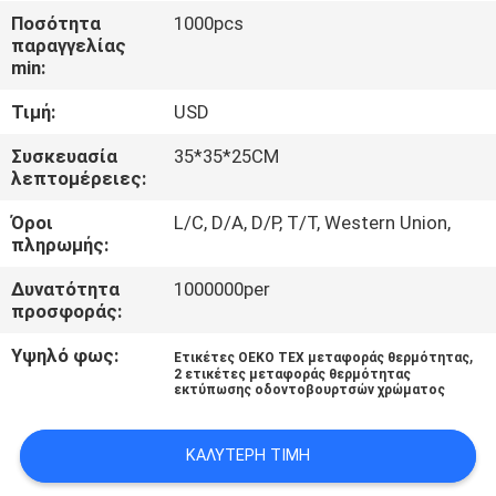
ΈΛΕΓΧΟΣ
Ποσότητα
1000pcs
παραγγελίας
min:
ΜΑΣ
Τιμή:
USD
ΕΛΆΤΕ
ΣΕ
Συσκευασία
35*35*25CM
λεπτομέρειες:
ΕΠΑΦΉ
Όροι
L/C, D/A, D/P, T/T, Western Union,
ΜΕ
πληρωμής:
Δυνατότητα
1000000per
ΖΗΤΉΣΤΕ
προσφοράς:
ΈΝΑ
Υψηλό φως:
,
Ετικέτες OEKO TEX μεταφοράς θερμότητας
ΑΠΌΣΠΑΣΜΑ
2 ετικέτες μεταφοράς θερμότητας
εκτύπωσης οδοντοβουρτσών χρώματος
SITEMAP
ΚΑΛΎΤΕΡΗ ΤΙΜΉ