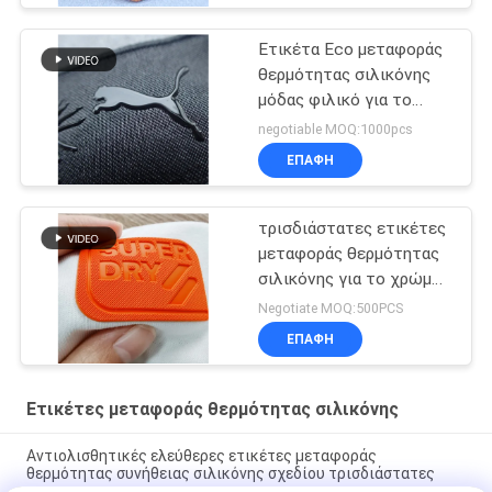
Ετικέτα Eco μεταφοράς
θερμότητας σιλικόνης
μόδας φιλικό για το
αθλητικό ένδυμα
negotiable MOQ:1000pcs
ΕΠΑΦΉ
τρισδιάστατες ετικέτες
μεταφοράς θερμότητας
σιλικόνης για το χρώμα
Pantone εμπορικών
Negotiate MOQ:500PCS
σημάτων ιματισμού
ΕΠΑΦΉ
Ετικέτες μεταφοράς θερμότητας σιλικόνης
Αντιολισθητικές ελεύθερες ετικέτες μεταφοράς
θερμότητας συνήθειας σιλικόνης σχεδίου τρισδιάστατες