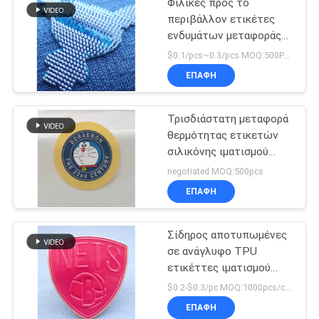
Φιλικές προς το
περιβάλλον ετικέτες
ενδυμάτων μεταφοράς
θερμότητας σημείων
$0.1/pcs~0.3/pcs MOQ:500PCS
σιλικόνης
ΕΠΑΦΉ
Τρισδιάστατη μεταφορά
θερμότητας ετικετών
σιλικόνης ιματισμού
σιδερώματος σχεδίων
negotiated MOQ:500pcs
κινούμενων σχεδίων
ΕΠΑΦΉ
Σίδηρος αποτυπωμένες
σε ανάγλυφο TPU
ετικέττες ιματισμού
μεταφοράς θερμότητας
$0.2-$0.3/pc MOQ:1000pcs/color
διακριτικών ενδυμάτων
ΕΠΑΦΉ
στις μπάλωμα