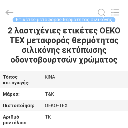
T&K
Garment
Accessories
Co.,Ltd.
All
Ετικέτες μεταφοράς θερμότητας σιλικόνης
Rights
Reserved.
2 λαστιχένιες ετικέτες OEKO
ΣΠΊΤΙ
TEX μεταφοράς θερμότητας
ΠΡΟΪΌΝΤΑ
σιλικόνης εκτύπωσης
οδοντοβουρτσών χρώματος
ΠΕΡΊΠΟΥ
ΕΜΕΊΣ
Τόπος
ΚΙΝΑ
καταγωγής:
ΓΎΡΟΣ
Μάρκα:
T&K
ΕΡΓΟΣΤΑΣΊΩΝ
Πιστοποίηση:
OEKO-TEX
Αριθμό
TK
ΠΟΙΟΤΙΚΌΣ
μοντέλου: