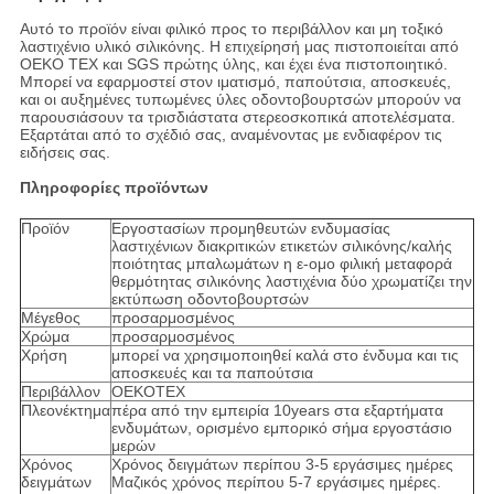
Αυτό το προϊόν είναι φιλικό προς το περιβάλλον και μη τοξικό
λαστιχένιο υλικό σιλικόνης. Η επιχείρησή μας πιστοποιείται από
OEKO TEX και SGS πρώτης ύλης, και έχει ένα πιστοποιητικό.
Μπορεί να εφαρμοστεί στον ιματισμό, παπούτσια, αποσκευές,
και οι αυξημένες τυπωμένες ύλες οδοντοβουρτσών μπορούν να
παρουσιάσουν τα τρισδιάστατα στερεοσκοπικά αποτελέσματα.
Εξαρτάται από το σχέδιό σας, αναμένοντας με ενδιαφέρον τις
ειδήσεις σας.
Πληροφορίες προϊόντων
Προϊόν
Εργοστασίων προμηθευτών ενδυμασίας
λαστιχένιων διακριτικών ετικετών σιλικόνης/καλής
ποιότητας μπαλωμάτων η ε-ομο φιλική μεταφορά
θερμότητας σιλικόνης λαστιχένια δύο χρωματίζει την
εκτύπωση οδοντοβουρτσών
Μέγεθος
προσαρμοσμένος
Χρώμα
προσαρμοσμένος
Χρήση
μπορεί να χρησιμοποιηθεί καλά στο ένδυμα και τις
αποσκευές και τα παπούτσια
Περιβάλλον
OEKOTEX
Πλεονέκτημα
πέρα από την εμπειρία 10years στα εξαρτήματα
ενδυμάτων, ορισμένο εμπορικό σήμα εργοστάσιο
μερών
Χρόνος
Χρόνος δειγμάτων περίπου 3-5 εργάσιμες ημέρες
δειγμάτων
Μαζικός χρόνος περίπου 5-7 εργάσιμες ημέρες.