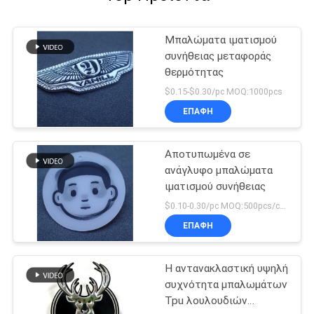
Μπαλώματα ιματισμού
συνήθειας μεταφοράς
θερμότητας
$0.15-$0.30/pc MOQ:1000pcs
ΕΠΑΦΉ
Αποτυπωμένα σε
ανάγλυφο μπαλώματα
ιματισμού συνήθειας
$0.10-0.30/pc MOQ:500pcs/color
ΕΠΑΦΉ
Η αντανακλαστική υψηλή
συχνότητα μπαλωμάτων
Tpu λουλουδιών