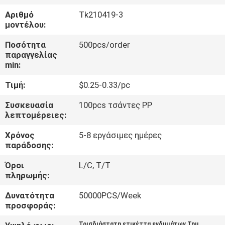
ΈΛΕΓΧΟΣ
Αριθμό
Tk210419-3
μοντέλου:
ΜΑΣ
Ποσότητα
500pcs/order
ΕΛΆΤΕ
παραγγελίας
min:
ΣΕ
Τιμή:
$0.25-0.33/pc
ΕΠΑΦΉ
ΜΕ
Συσκευασία
100pcs τσάντες PP
λεπτομέρειες:
Χρόνος
5-8 εργάσιμες ημέρες
ΖΗΤΉΣΤΕ
παράδοσης:
ΈΝΑ
Όροι
L/C, T/T
ΑΠΌΣΠΑΣΜΑ
πληρωμής:
Δυνατότητα
50000PCS/Week
SITEMAP
προσφοράς:
Τρισδιάστατη ετικέττα ενδυμάτων Tpu