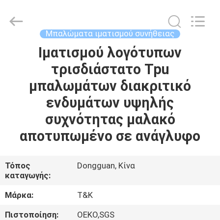
T&K
Garment
Accessories
Co.,Ltd.
All
Μπαλώματα ιματισμού συνήθειας
Rights
Reserved.
Ιματισμού λογότυπων
ΣΠΊΤΙ
τρισδιάστατο Tpu
ΠΡΟΪΌΝΤΑ
μπαλωμάτων διακριτικό
ενδυμάτων υψηλής
ΠΕΡΊΠΟΥ
συχνότητας μαλακό
ΕΜΕΊΣ
αποτυπωμένο σε ανάγλυφο
ΓΎΡΟΣ
Τόπος
Dongguan, Κίνα
καταγωγής:
ΕΡΓΟΣΤΑΣΊΩΝ
Μάρκα:
T&K
ΠΟΙΟΤΙΚΌΣ
Πιστοποίηση:
OEKO,SGS