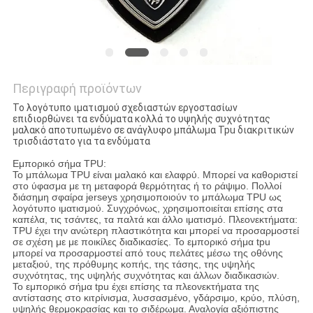
Περιγραφή προϊόντων
Το λογότυπο ιματισμού σχεδιαστών εργοστασίων
επιδιορθώνει τα ενδύματα κολλά το υψηλής συχνότητας
μαλακό αποτυπωμένο σε ανάγλυφο μπάλωμα Tpu διακριτικών
τρισδιάστατο για τα ενδύματα
Εμπορικό σήμα TPU:
Το μπάλωμα TPU είναι μαλακό και ελαφρύ. Μπορεί να καθοριστεί
στο ύφασμα με τη μεταφορά θερμότητας ή το ράψιμο. Πολλοί
διάσημη σφαίρα jerseys χρησιμοποιούν το μπάλωμα TPU ως
λογότυπο ιματισμού. Συγχρόνως, χρησιμοποιείται επίσης στα
καπέλα, τις τσάντες, τα παλτά και άλλο ιματισμό. Πλεονεκτήματα:
TPU έχει την ανώτερη πλαστικότητα και μπορεί να προσαρμοστεί
σε σχέση με με ποικίλες διαδικασίες. Το εμπορικό σήμα tpu
μπορεί να προσαρμοστεί από τους πελάτες μέσω της οθόνης
μεταξιού, της πρόθυμης κοπής, της τάσης, της υψηλής
συχνότητας, της υψηλής συχνότητας και άλλων διαδικασιών.
Το εμπορικό σήμα tpu έχει επίσης τα πλεονεκτήματα της
αντίστασης στο κιτρίνισμα, λυσσασμένο, γδάρσιμο, κρύο, πλύση,
υψηλής θερμοκρασίας και το σιδέρωμα. Αναλογία αξιόπιστης