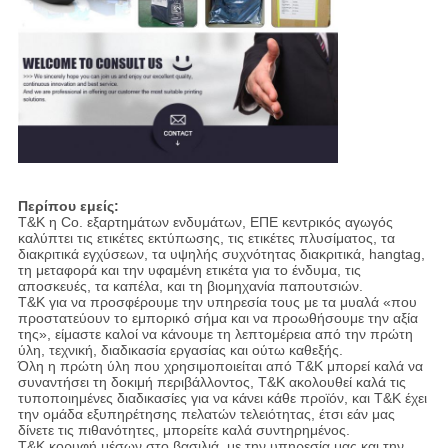
Περίπου εμείς:
T&K η Co. εξαρτημάτων ενδυμάτων, ΕΠΕ κεντρικός αγωγός
καλύπτει τις ετικέτες εκτύπωσης, τις ετικέτες πλυσίματος, τα
διακριτικά εγχύσεων, τα υψηλής συχνότητας διακριτικά, hangtag,
τη μεταφορά και την υφαμένη ετικέτα για το ένδυμα, τις
αποσκευές, τα καπέλα, και τη βιομηχανία παπουτσιών.
T&K για να προσφέρουμε την υπηρεσία τους με τα μυαλά «που
προστατεύουν το εμπορικό σήμα και να προωθήσουμε την αξία
της», είμαστε καλοί να κάνουμε τη λεπτομέρεια από την πρώτη
ύλη, τεχνική, διαδικασία εργασίας και ούτω καθεξής.
Όλη η πρώτη ύλη που χρησιμοποιείται από T&K μπορεί καλά να
συναντήσει τη δοκιμή περιβάλλοντος, T&K ακολουθεί καλά τις
τυποποιημένες διαδικασίες για να κάνει κάθε προϊόν, και T&K έχει
την ομάδα εξυπηρέτησης πελατών τελειότητας, έτσι εάν μας
δίνετε τις πιθανότητες, μπορείτε καλά συντηρημένος.
T&K κορυφή μέσων στο βασιλιά, με την υπηρεσία μας και την