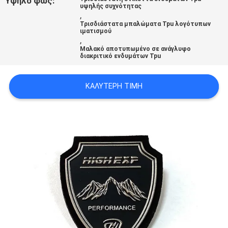
Υψηλό φως:
υψηλής συχνότητας
PRIVACY
,
Τρισδιάστατα μπαλώματα Tpu λογότυπων
POLICY
ιματισμού
,
Μαλακό αποτυπωμένο σε ανάγλυφο
διακριτικό ενδυμάτων Tpu
ΚΑΛΎΤΕΡΗ ΤΙΜΉ