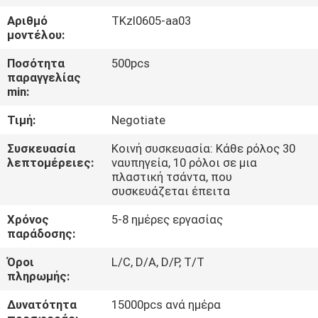
ΈΛΕΓΧΟΣ
Αριθμό
TKzl0605-aa03
μοντέλου:
ΜΑΣ
Ποσότητα
500pcs
ΕΛΆΤΕ
παραγγελίας
min:
ΣΕ
Τιμή:
Negotiate
ΕΠΑΦΉ
ΜΕ
Συσκευασία
Κοινή συσκευασία: Κάθε ρόλος 30
λεπτομέρειες:
ναυπηγεία, 10 ρόλοι σε μια
πλαστική τσάντα, που
συσκευάζεται έπειτα
ΖΗΤΉΣΤΕ
ΈΝΑ
Χρόνος
5-8 ημέρες εργασίας
παράδοσης:
ΑΠΌΣΠΑΣΜΑ
Όροι
L/C, D/A, D/P, T/T
πληρωμής:
SITEMAP
Δυνατότητα
15000pcs ανά ημέρα