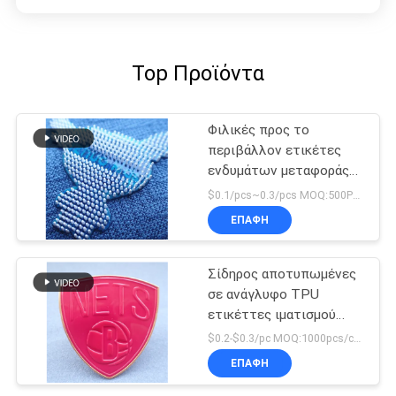
Top Προϊόντα
Φιλικές προς το
περιβάλλον ετικέτες
ενδυμάτων μεταφοράς
θερμότητας σημείων
$0.1/pcs~0.3/pcs MOQ:500PCS
σιλικόνης
ΕΠΑΦΉ
Σίδηρος αποτυπωμένες
σε ανάγλυφο TPU
ετικέττες ιματισμού
μεταφοράς θερμότητας
$0.2-$0.3/pc MOQ:1000pcs/color
διακριτικών ενδυμάτων
ΕΠΑΦΉ
στις μπάλωμα