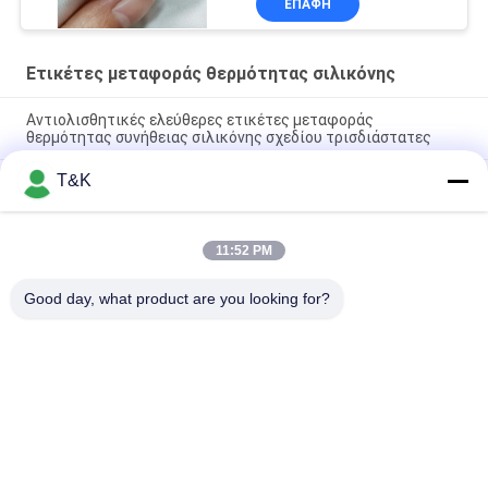
ΕΠΑΦΉ
Ετικέτες μεταφοράς θερμότητας σιλικόνης
Αντιολισθητικές ελεύθερες ετικέτες μεταφοράς
θερμότητας συνήθειας σιλικόνης σχεδίου τρισδιάστατες
T&K
Λαμπρό μπάλωμα εκτύπωσης μεταξιού εργοστασίων
ετικετών μεταφοράς θερμότητας σιλικόνης 1.2mm
Τα ζώα διαμορφώνουν την τρισδιάστατη λαστιχένια
11:52 PM
εκτύπωση πυριτίου ετικετών ενδυμάτων μεταφοράς
θερμότητας 7cm
Good day, what product are you looking for?
Λαϊκή κατηγορία
Όλα
Ντύνοντας 
Ετικέτες Ιματισμού 
Ετικέτες Ετικεττών
Εκτύπωσης Οθόνης
Λαστιχένιες 
Ετικέτες 