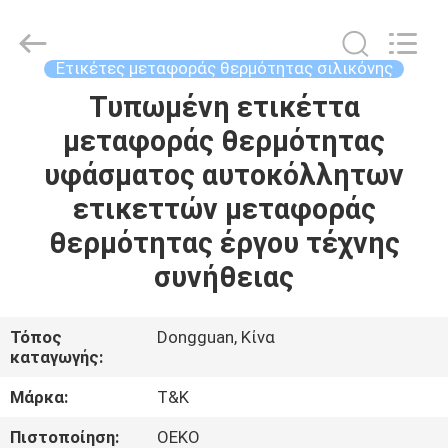
T&K
Garment
Accessories
Co.,Ltd.
All
Ετικέτες μεταφοράς θερμότητας σιλικόνης
Rights
Reserved.
Τυπωμένη ετικέττα
ΣΠΊΤΙ
μεταφοράς θερμότητας
ΠΡΟΪΌΝΤΑ
υφάσματος αυτοκόλλητων
ετικεττών μεταφοράς
ΠΕΡΊΠΟΥ
θερμότητας έργου τέχνης
ΕΜΕΊΣ
συνήθειας
ΓΎΡΟΣ
Τόπος
Dongguan, Κίνα
καταγωγής:
ΕΡΓΟΣΤΑΣΊΩΝ
Μάρκα:
T&K
ΠΟΙΟΤΙΚΌΣ
Πιστοποίηση:
OEKO