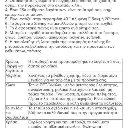
3. Οποιοδήποτε χρώμα στο διάγραμμα pantone, το χρυσό, το
ασήμι, την πυράκτωση στο σκοτάδι, κ.λπ.,
4. Είναι 2$α επίδραση λογότυπων κάνει το άτομό σας loog/
εμπορικών σημάτων.
5. Είναι εντάξει στην περασμένη 40 " πλυμένη Γ δοκιμή 20times.
6. Το λογότυπο Shinny και μεταλλινών μπορεί να επιτευχθεί.
7. Το διαφορετικό πάχος είναι εφικτό ανά αίτημά σας.
8. Μπορέστε αγαθό που καθορίζεται σε πολλά από το ύφασμα,
όπως: contton, νάυλον, αδιάβροχο, polyeter, softwell.
9. Η αντιολισθητική λειτουργία της μεταφοράς σιλικόνης θα
μπορούσε να βελτιώσει την απόδοση και την προστασία των
ενδυμάτων, τσάντες
Χρώμα,
Η υποδοχή που προσαρμόστηκε το λογότυπό σας,
μορφή και
άφησε μοναδικό.
λογότυπο
Μέγεθος
Συνήθως το μέγεθος χρήσης, κάνει το διορισμένο
μέγεθος για να ταιριάξει με τα προϊόντα σας.
Υλικό
Ταινία PET/βινύλιο, μελάνι μεταφοράς θερμότητας,
συγκέντρωση, μαλακό λαστιχένιο πλαστικό, μη
τοξικό πυρίτιο, Twill ύφασμα, ύφασμα πλέγματος,
δέρμα κ.λπ. εκτύπωσης μεταφοράς. Είναι φιλικοί
προς το περιβάλλον, η καλή υγεία είναι το καλύτερο.
Το σχέδιο
Το ελεύθερο σχέδιο και η ειδικευμένη υποστήριξη,
και
βάζουν το καλό ιδανικό σας στην πραγματικότητα.
συμβουλεύει
Χρήση
Ευρέως χρήση για την μπλούζα, τα ενδύματα
μωρών, το αθλητικό εργαλείο, Swimwear,