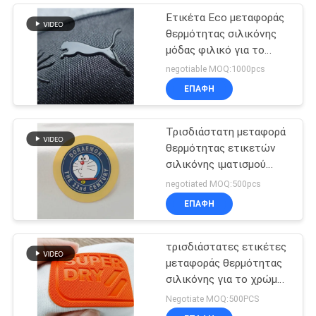
Ετικέτα Eco μεταφοράς
θερμότητας σιλικόνης
μόδας φιλικό για το
αθλητικό ένδυμα
negotiable MOQ:1000pcs
ΕΠΑΦΉ
Τρισδιάστατη μεταφορά
θερμότητας ετικετών
σιλικόνης ιματισμού
σιδερώματος σχεδίων
negotiated MOQ:500pcs
κινούμενων σχεδίων
ΕΠΑΦΉ
τρισδιάστατες ετικέτες
μεταφοράς θερμότητας
σιλικόνης για το χρώμα
Pantone εμπορικών
Negotiate MOQ:500PCS
σημάτων ιματισμού