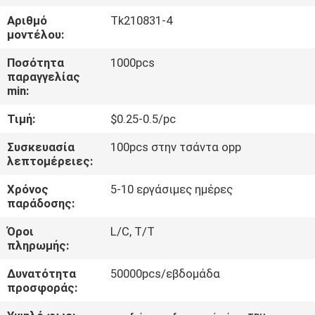
ΈΛΕΓΧΟΣ
Αριθμό
Tk210831-4
μοντέλου:
ΜΑΣ
Ποσότητα
1000pcs
ΕΛΆΤΕ
παραγγελίας
min:
ΣΕ
Τιμή:
$0.25-0.5/pc
ΕΠΑΦΉ
ΜΕ
Συσκευασία
100pcs στην τσάντα opp
λεπτομέρειες:
Χρόνος
5-10 εργάσιμες ημέρες
ΖΗΤΉΣΤΕ
παράδοσης:
ΈΝΑ
Όροι
L/C, T/T
ΑΠΌΣΠΑΣΜΑ
πληρωμής:
Δυνατότητα
50000pcs/εβδομάδα
SITEMAP
προσφοράς: