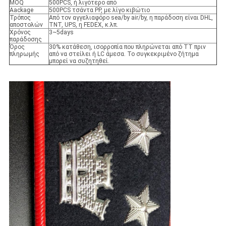
MOQ
500PCS, ή λιγότερο από
Aackage
500PCS τσάντα PP, με λίγο κιβώτιο
Τρόπος
Από τον αγγελιαφόρο sea/by air/by, η παράδοση είναι DHL,
αποστολών
TNT, UPS, η FEDEX, κ.λπ.
Χρόνος
3~5days
παράδοσης
Όρος
30% κατάθεση, ισορροπία που πληρώνεται από TT πριν
πληρωμής
από να στείλει ή LC άμεσα. Το συγκεκριμένο ζήτημα
μπορεί να συζητηθεί.