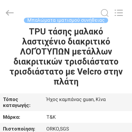
T&K
Garment
Accessories
Co.,Ltd.
All
Μπαλώματα ιματισμού συνήθειας
Rights
Reserved.
TPU τάσης μαλακό
ΣΠΊΤΙ
λαστιχένιο διακριτικό
ΠΡΟΪΌΝΤΑ
ΛΟΓΌΤΥΠΩΝ μετάλλων
διακριτικών τρισδιάστατο
ΠΕΡΊΠΟΥ
τρισδιάστατο με Velcro στην
ΕΜΕΊΣ
πλάτη
ΓΎΡΟΣ
Τόπος
Ήχος καμπάνας guan, Κίνα
καταγωγής:
ΕΡΓΟΣΤΑΣΊΩΝ
Μάρκα:
T&K
ΠΟΙΟΤΙΚΌΣ
Πιστοποίηση:
ORKO,SGS