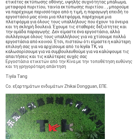
ετικέτες εκτύπωσης οθόνης, υψηλής συχνότητας μπάλωμα,
μεταφορά πυριτίου, ταινία εκτύπωσης πυριτίου…
, μπορούμε
να παρέχουμε περισσότερο από η τιμή, η παραγωγή επειδή το
εργοστάσιό μας είναι μια πλατφόρμα, παρέχουμε μια
πλατφόρμα για όλους τους υπαλλήλους που έχουν τα όνειρα
και τη σκληρή δουλειά.
Έχουμε τις σταθερές δεξιότητες και
την ομάδα παραγωγής.
Δεν είμαστε ένα εργοστάσιο, αλλά
συλλέγουμε όλους τους υπαλλήλους για να χτίσουμε πολλά
εργοστάσια από κοινού.
Έτσι, πιστεύω ότι είμαστε η καλύτερη
επιλογή σας για να αρχίσουμε από το kiyila TK, να
καλωσορίσουμε για να συμβουλευθούμε για να καλύψουμε τις
απαιτήσεις και τις καλύτερες ευχές σας
Εργοστάσιο ετικετών από την Κίνα με την τοποθέτηση ευθύνης
και τη γρηγορότερη απάντηση
Tiyila Tang
Co. εξαρτημάτων ενδυμάτων Zhikai Dongguan, ΕΠΕ.