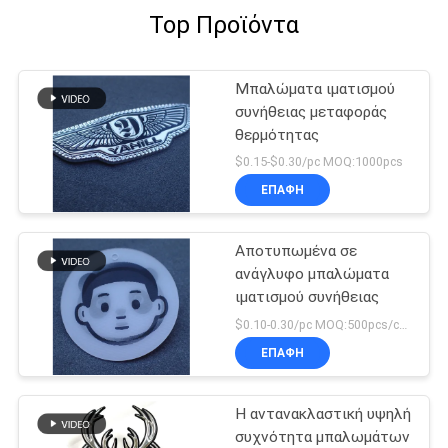
Top Προϊόντα
Μπαλώματα ιματισμού
συνήθειας μεταφοράς
θερμότητας
$0.15-$0.30/pc MOQ:1000pcs
ΕΠΑΦΉ
Αποτυπωμένα σε
ανάγλυφο μπαλώματα
ιματισμού συνήθειας
$0.10-0.30/pc MOQ:500pcs/color
ΕΠΑΦΉ
Η αντανακλαστική υψηλή
συχνότητα μπαλωμάτων