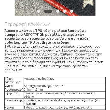
Περιγραφή προϊόντων
Άμεσο πωλώντας TPU τάσης μαλακό λαστιχένιο
διακριτικό ΛΟΓΌΤΥΠΩΝ μετάλλων διακριτικών
τρισδιάστατο τρισδιάστατο με Velcro στην πλάτη
μόδα λαμπρό TPU pacth για το ένδυμα
TPU είναι μαλακό και εύκαμπτο, κατάλληλος για όλους τους
τύπους μαρκαρισμένων προϊόντων. Τα μαλακά μπαλώματα
είναι ιδιαίτερα κατάλληλα για τα υπαίθριες προϊόντα και την
ενδυμασία. Με την προσθήκη ενός ράβοντας καναλιού στην
ετικέτα ή με το σιδέρωμα στο ύφασμα. Σαν εμπορικό σήμα του
ιματισμού, το μπάλωμα, αυξάνει την αναγνώριση των
προϊόντων
Τύπος
Μπάλωμα ενδυμάτων
παραγωγής
Υλικό
Λάστιχο συγκέντρωσης TPU
Προδιαγραφή
0.3mm1.0mm
Εφαρμογή
αποτυπωμένο σε ανάγλυφο ή λογότυπο εκτύπωσης
οθόνης
Πλεονέκτημα
το ανθεκτικό, υψηλό elastane, μη εύκολο εξασθενίζει,
καλό χέρι
Χρήση
Ενδύματα, παπούτσια, τσάντες, καλύμματα, κ.λπ.