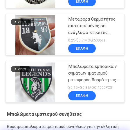
ΕΠΑΦΉ
διακριτικό Applique σε
ανάγλυφο
Μεταφορά θερμότητας
αποτυπωμένες σε
ανάγλυφο ετικέτες
ιματισμού ομάδας στις
0.2$-$0.7 MOQ:500pcs
ενδυμασία, διακριτικό
ΕΠΑΦΉ
Tpu ενδυμάτων
Μπαλώματα εμπορικών
σημάτων ιματισμού
μεταφοράς θερμότητας,
διακριτικό TPU για την
$0.15~$0.3 MOQ:1000PCS
ενδυμασία ομάδας
ΕΠΑΦΉ
Μπαλώματα ιματισμού συνήθειας
Βιώσιμα μπαλώματα ιματισμού συνήθειας για την αθλητική