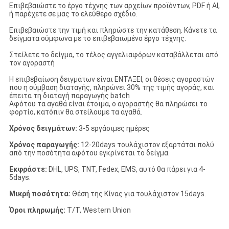
Επιβεβαιώστε το έργο τέχνης των αρχείων προϊόντων, PDF ή AI,
ή παρέχετε σε μας το ελεύθερο σχέδιο.
Επιβεβαιώστε την τιμή και πληρώστε την κατάθεση. Κάνετε τα
δείγματα σύμφωνα με το επιβεβαιωμένο έργο τέχνης.
Στείλετε το δείγμα, το τέλος αγγελιαφόρων καταβάλλεται από
τον αγοραστή
Η επιβεβαίωση δειγμάτων είναι ΕΝΤΑΞΕΙ, οι θέσεις αγοραστών
που η σύμβαση διαταγής, πληρώνει 30% της τιμής αγοράς, και
έπειτα τη διαταγή παραγωγής batch
Αφότου τα αγαθά είναι έτοιμα, ο αγοραστής θα πληρώσει το
φορτίο, κατόπιν θα στείλουμε τα αγαθά.
Χρόνος δειγμάτων:
3-5 εργάσιμες ημέρες
Χρόνος παραγωγής:
12-20days τουλάχιστον εξαρτάται πολύ
από την ποσότητα αφότου εγκρίνεται το δείγμα.
Εκφράστε:
DHL, UPS, TNT, Fedex, EMS, αυτό θα πάρει για 4-
5days.
Μικρή ποσότητα:
Θέση της Κίνας για τουλάχιστον 15days.
Όροι πληρωμής:
T/T, Western Union