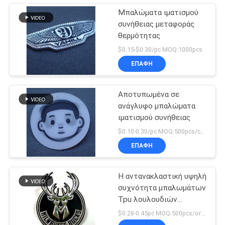
Μπαλώματα ιματισμού
συνήθειας μεταφοράς
θερμότητας
$0.15-$0.30/pc MOQ:1000pcs
ΕΠΑΦΉ
Αποτυπωμένα σε
ανάγλυφο μπαλώματα
ιματισμού συνήθειας
$0.10-0.30/pc MOQ:500pcs/color
ΕΠΑΦΉ
Η αντανακλαστική υψηλή
συχνότητα μπαλωμάτων
Tpu λουλουδιών
τρισδιάστατη
$0.28-0.45pc MOQ:500pcs/order
αποτύπωσε το μαλακό