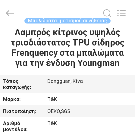
T&K
Garment
Accessories
Co.,Ltd.
All
Μπαλώματα ιματισμού συνήθειας
Rights
Reserved.
Λαμπρός κίτρινος υψηλός
ΣΠΊΤΙ
τρισδιάστατος TPU σίδηρος
ΠΡΟΪΌΝΤΑ
Frenquency στα μπαλώματα
για την ένδυση Youngman
ΠΕΡΊΠΟΥ
ΕΜΕΊΣ
Τόπος
Dongguan, Κίνα
καταγωγής:
ΓΎΡΟΣ
Μάρκα:
T&K
ΕΡΓΟΣΤΑΣΊΩΝ
Πιστοποίηση:
OEKO,SGS
Αριθμό
T&K
ΠΟΙΟΤΙΚΌΣ
μοντέλου: