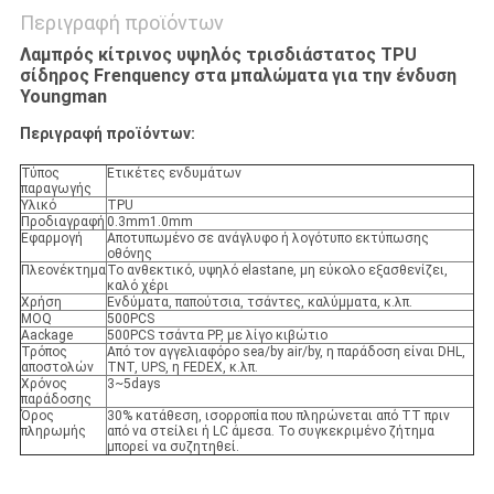
Περιγραφή προϊόντων
Λαμπρός κίτρινος υψηλός τρισδιάστατος TPU
σίδηρος Frenquency στα μπαλώματα για την ένδυση
Youngman
Περιγραφή προϊόντων:
Τύπος
Ετικέτες ενδυμάτων
παραγωγής
Υλικό
TPU
Προδιαγραφή
0.3mm1.0mm
Εφαρμογή
Αποτυπωμένο σε ανάγλυφο ή λογότυπο εκτύπωσης
οθόνης
Πλεονέκτημα
Το ανθεκτικό, υψηλό elastane, μη εύκολο εξασθενίζει,
καλό χέρι
Χρήση
Ενδύματα, παπούτσια, τσάντες, καλύμματα, κ.λπ.
MOQ
500PCS
Aackage
500PCS τσάντα PP, με λίγο κιβώτιο
Τρόπος
Από τον αγγελιαφόρο sea/by air/by, η παράδοση είναι DHL,
αποστολών
TNT, UPS, η FEDEX, κ.λπ.
Χρόνος
3~5days
παράδοσης
Όρος
30% κατάθεση, ισορροπία που πληρώνεται από TT πριν
πληρωμής
από να στείλει ή LC άμεσα. Το συγκεκριμένο ζήτημα
μπορεί να συζητηθεί.