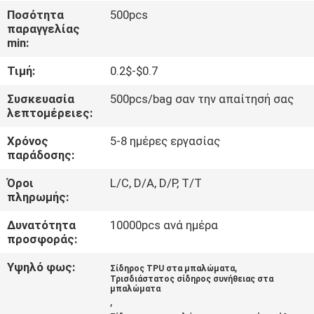
ΈΛΕΓΧΟΣ
Ποσότητα
500pcs
παραγγελίας
min:
ΜΑΣ
Τιμή:
0.2$-$0.7
ΕΛΆΤΕ
ΣΕ
Συσκευασία
500pcs/bag σαν την απαίτησή σας
λεπτομέρειες:
ΕΠΑΦΉ
Χρόνος
5-8 ημέρες εργασίας
ΜΕ
παράδοσης:
Όροι
L/C, D/A, D/P, T/T
ΖΗΤΉΣΤΕ
πληρωμής:
ΈΝΑ
Δυνατότητα
10000pcs ανά ημέρα
ΑΠΌΣΠΑΣΜΑ
προσφοράς:
Υψηλό φως:
,
Σίδηρος TPU στα μπαλώματα
Τρισδιάστατος σίδηρος συνήθειας στα
SITEMAP
μπαλώματα
,