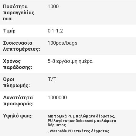
ΈΛΕΓΧΟΣ
Ποσότητα
1000
παραγγελίας
min:
ΜΑΣ
Τιμή:
0.1-1.2
ΕΛΆΤΕ
ΣΕ
Συσκευασία
100pcs/bags
λεπτομέρειες:
ΕΠΑΦΉ
Χρόνος
5-8 εργάσιμη ημέρα
ΜΕ
παράδοσης:
Όροι
T/T
ΖΗΤΉΣΤΕ
πληρωμής:
ΈΝΑ
Δυνατότητα
1000000
ΑΠΌΣΠΑΣΜΑ
προσφοράς:
Υψηλό φως:
,
Μη τοξικά PU μπαλώματα δέρματος
PU λογότυπων Debossed μπαλώματα
SITEMAP
δέρματος
,
Washable PU ετικέτες δέρματος