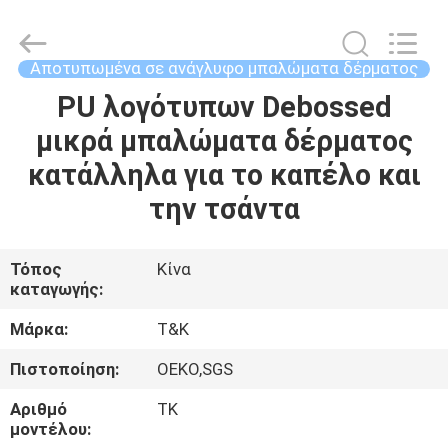
T&K
Garment
Accessories
Co.,Ltd.
All
Αποτυπωμένα σε ανάγλυφο μπαλώματα δέρματος
Rights
Reserved.
PU λογότυπων Debossed
ΣΠΊΤΙ
μικρά μπαλώματα δέρματος
ΠΡΟΪΌΝΤΑ
κατάλληλα για το καπέλο και
την τσάντα
ΠΕΡΊΠΟΥ
ΕΜΕΊΣ
Τόπος
Κίνα
καταγωγής:
ΓΎΡΟΣ
Μάρκα:
T&K
ΕΡΓΟΣΤΑΣΊΩΝ
Πιστοποίηση:
OEKO,SGS
Αριθμό
TK
ΠΟΙΟΤΙΚΌΣ
μοντέλου: