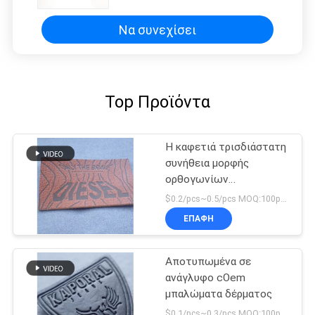
τσάντα
Να συνεχίσει
Top Προϊόντα
Η καφετιά τρισδιάστατη
συνήθεια μορφής
ορθογωνίων
αποτύπωσε τις
$0.2/pcs~0.5/pcs MOQ:100pcs
ετικέτες σε ανάγλυφο
ΕΠΑΦΉ
Αποτυπωμένα σε
ανάγλυφο cOem
μπαλώματα δέρματος
$0.1/pcs~0.3/pcs MOQ:100pcs