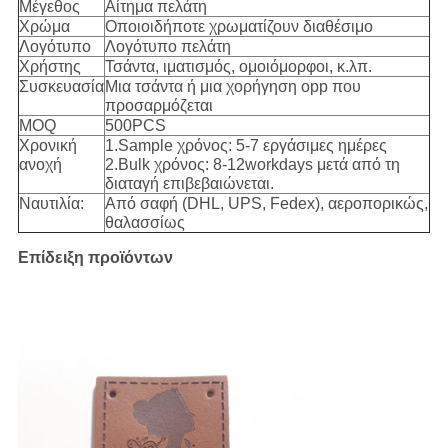
Μέγεθος
Αίτημα πελάτη
Χρώμα
Οποιοιδήποτε χρωματίζουν διαθέσιμο
Λογότυπο
Λογότυπο πελάτη
Χρήστης
Τσάντα, ιματισμός, ομοιόμορφοι, κ.λπ.
Συσκευασία
Μια τσάντα ή μια χορήγηση opp που
προσαρμόζεται
MOQ
500PCS
Χρονική
1.Sample χρόνος: 5-7 εργάσιμες ημέρες
ανοχή
2.Bulk χρόνος: 8-12workdays μετά από τη
διαταγή επιβεβαιώνεται.
Ναυτιλία:
Από σαφή (DHL, UPS, Fedex), αεροπορικώς,
θαλασσίως
Επίδειξη προϊόντων