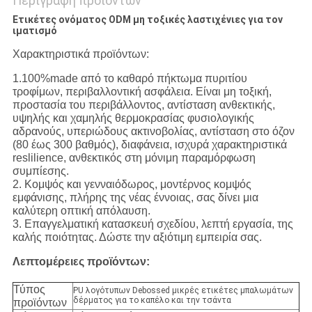
Περιγραφή προϊόντων
Ετικέτες ονόματος ODM μη τοξικές λαστιχένιες για τον
ιματισμό
Χαρακτηριστικά προϊόντων:
1.100%made από το καθαρό πήκτωμα πυριτίου
τροφίμων, περιβαλλοντική ασφάλεια. Είναι μη τοξική,
προστασία του περιβάλλοντος, αντίσταση ανθεκτικής,
υψηλής και χαμηλής θερμοκρασίας φυσιολογικής
αδρανούς, υπεριώδους ακτινοβολίας, αντίσταση στο όζον
(80 έως 300 βαθμός), διαφάνεια, ισχυρά χαρακτηριστικά
reslilience, ανθεκτικός στη μόνιμη παραμόρφωση
συμπίεσης.
2. Κομψός και γενναιόδωρος, μοντέρνος κομψός
εμφάνισης, πλήρης της νέας έννοιας, σας δίνει μια
καλύτερη οπτική απόλαυση.
3. Επαγγελματική κατασκευή σχεδίου, λεπτή εργασία, της
καλής ποιότητας. Δώστε την αξιότιμη εμπειρία σας.
Λεπτομέρειες προϊόντων:
Τύπος
PU λογότυπων Debossed μικρές ετικέτες μπαλωμάτων
δέρματος για το καπέλο και την τσάντα
προϊόντων