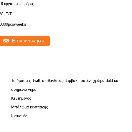
-8 εργάσιμες ημέρες
/C, T/T
0000pcs/weeks
Επικοινωνήστε
Το ύφασμα, Twill, αισθάνθηκε, βαμβάκι, σατέν, χρώμα dold και
ασημένιο νήμα
Κεντημένος
Μπάλωμα κεντητικής
Ιματισμός