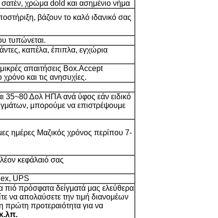
, σατέν, χρώμα dold και ασημένιο νήμα
ποστήριξη, βάζουν το καλό ιδανικό σας
υ τυπώνεται.
σάντες, καπέλα, έπιπλα, εγχώρια
 μικρές απαιτήσεις Box.Accept
 χρόνο και τις ανησυχίες.
αι 35~80 Δολ ΗΠΑ ανά ύφος εάν ειδικό
ειγμάτων, μπορούμε να επιστρέψουμε
μες ημέρες Μαζικός χρόνος περίπου 7-
λέον κεφάλαιό σας
dex, UPS
 τα πιό πρόσφατα δείγματά μας ελεύθερα
ίτε να απολαύσετε την τιμή διανομέων
τη πρώτη προτεραιότητα για να
κ.λπ.