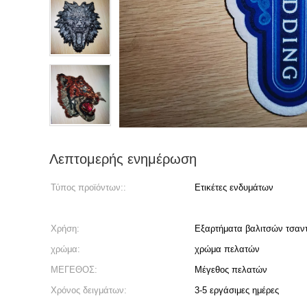
Λεπτομερής ενημέρωση
Τύπος προϊόντων::
Ετικέτες ενδυμάτων
Χρήση:
Εξαρτήματα βαλιτσών τσαν
χρώμα:
χρώμα πελατών
ΜΕΓΕΘΟΣ:
Μέγεθος πελατών
Χρόνος δειγμάτων:
3-5 εργάσιμες ημέρες