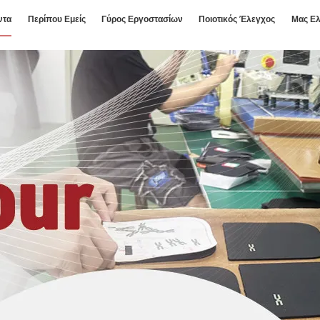
ντα
Περίπου Εμείς
Γύρος Εργοστασίων
Ποιοτικός Έλεγχος
Μας Ελ