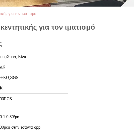
κής για τον ιματισμό
εντητικής για τον ιματισμό
ς
ongGuan, Κίνα
T&K
OEKO,SGS
TK
00PCS
0.1-0.30/pc
00pcs στην τσάντα opp