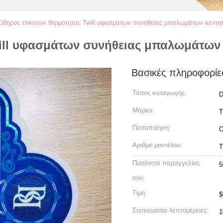
Σίδηρος ετικετών θερμότητας Twill υφασμάτων συνήθειας μπαλωμάτων κεντητι
ill υφασμάτων συνήθειας μπαλωμάτων κ
Βασικές πληροφορίε
Τόπος καταγωγής:
D
Μάρκα:
Πιστοποίηση:
Αριθμό μοντέλου:
Ποσότητα παραγγελίας
5
min:
Τιμή:
$
Συσκευασία λεπτομέρειες:
1