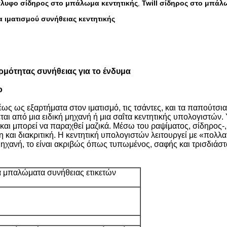
λυφο σίδηρος στο μπάλωμα κεντητικής
Twill σίδηρος στο μπάλ
,
 ιματισμού συνήθειας κεντητικής
μότητας συνήθειας για το ένδυμα
ο
 ως εξαρτήματα στον ιματισμό, τις τσάντες, και τα παπούτσια.
νεται από μια ειδική μηχανή ή μια σαΐτα κεντητικής υπολογιστ
και μπορεί να παραχθεί μαζικά. Μέσω του ραψίματος, σίδηρος-, 
και διακριτική. Η κεντητική υπολογιστών λειτουργεί με «πολλαπλ
η μηχανή, το είναι ακριβώς όπως τυπωμένος, σαφής και τρισδιάστ
α μπαλώματα συνήθειας ετικετών