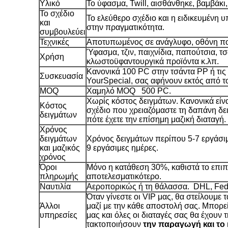
Υλικό
Το ύφασμα, Twill, αισθάνθηκε, βαμβάκι
Το σχέδιο
Το ελεύθερο σχέδιο και η ειδικευμένη υ
και
στην πραγματικότητα.
συμβουλεύει
Τεχνικές
Αποτυπωμένος σε ανάγλυφο, οθόνη πο
Ύφασμα, τζιν, παιχνίδια, παπούτσια, τ
Χρήση
κλωστοϋφαντουργικά προϊόντα κ.λπ.
Κανονικά 100 PC στην τσάντα PP ή τις
Συσκευασία
YourSpecial, σας αφήνουν εκτός από το
MOQ
Χαμηλό MOQ 500 PC.
Χωρίς κόστος δειγμάτων. Κανονικά είν
Κόστος
σχέδιο που χρειαζόμαστε τη δαπάνη δ
δειγμάτων
πότε έχετε την επίσημη μαζική διαταγή.
Χρόνος
δειγμάτων
Χρόνος δειγμάτων περίπου 5-7 εργάσι
και μαζικός
9 εργάσιμες ημέρες.
χρόνος
Όροι
Μόνο η κατάθεση 30%, καθιστά το επιπ
πληρωμής
αποτελεσματικότερο.
Ναυτιλία
Αεροπορικώς ή τη θάλασσα. DHL, Fe
Όταν γίνεστε οι VIP μας, θα στείλουμε
Άλλοι
μαζί με την κάθε αποστολή σας. Μπορε
υπηρεσίες
μας και όλες οι διαταγές σας θα έχουν 
τακτοποιήσουν
την παραγωγή και το 