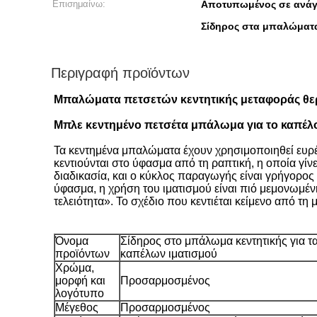
Επισημαίνω:
Αποτυπωμένος σε ανάγ
Σίδηρος στα μπαλώματα
Περιγραφή προϊόντων
Μπαλώματα πετσετών κεντητικής μεταφοράς θερ
Μπλε κεντημένο πετσέτα μπάλωμα για το καπέλ
Τα κεντημένα μπαλώματα έχουν χρησιμοποιηθεί ευρέως
κεντιούνται στο ύφασμα από τη ραπτική, η οποία γί
διαδικασία, και ο κύκλος παραγωγής είναι γρήγορος 
ύφασμα, η χρήση του ιματισμού είναι πιό μεμονωμένη 
τελειότητα». Το σχέδιο που κεντιέται κείμενο από τ
Όνομα
Σίδηρος στο μπάλωμα κεντητικής για τ
προϊόντων
καπέλων ιματισμού
Χρώμα,
μορφή και
Προσαρμοσμένος
λογότυπο
Μέγεθος
Προσαρμοσμένος