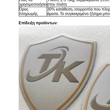
χρησιμοποιήσει
στην πλάτη
Όρος
30% κατάθεση, ισορροπία που πληρώ
πληρωμής
άμεσα. Το συγκεκριμένο ζήτημα μπορ
Επίδειξη προϊόντων
: