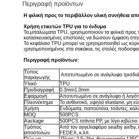
Περιγραφή προϊόντων
Η φιλική προς το περιβάλλον υλική συνήθεια απ
Χρήση ετικετών TPU για το ένδυμα
Τα μπαλώματα TPU, χρησιμοποιούν τα φιλικά προς το
κατασκευασμένες επιστολές να δώσουν έμφαση στην
Το κεφάλαιο TPU μπορεί να χρησιμοποιηθεί ως κύριο
χρησιμοποιημένος στα σακάκια, τις στολές ποδοσφαίρ
Περιγραφή προϊόντων:
Τύπος
Αποτυπωμένο σε ανάγλυφο τρισδιάσ
παραγωγής
Υλικό
TPU
Προδιαγραφή
0.3mm1.0mm
Εφαρμογή
Αποτυπωμένο σε ανάγλυφο ή λογό
Πλεονέκτημα
Το ανθεκτικό, υψηλό elastane, μη εύ
Χρήση
Ενδύματα, παπούτσια, τσάντες, καλύ
MOQ
500PCS
Aackage
500PCS τσάντα PP, με λίγο κιβώτιο
Τρόπος
Από τον αγγελιαφόρο sea/by air/by,
αποστολών
FEDEX, κ.λπ.
Πώς να
Πίεση: 2.5~3kg, θερμοκρασία 135C,