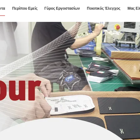
ντα
Περίπου Εμείς
Γύρος Εργοστασίων
Ποιοτικός Έλεγχος
Μας Ελ