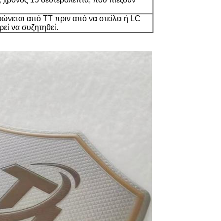
νεται από TT πριν από να στείλει ή LC
εί να συζητηθεί.