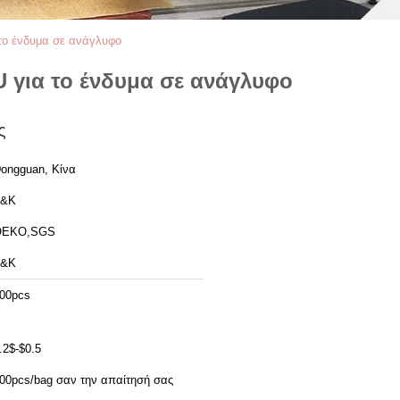
 το ένδυμα σε ανάγλυφο
 για το ένδυμα σε ανάγλυφο
ς
ongguan, Κίνα
T&K
OEKO,SGS
T&K
00pcs
.2$-$0.5
500pcs/bag σαν την απαίτησή σας