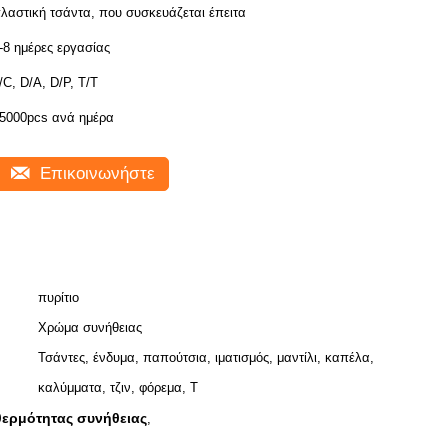
λαστική τσάντα, που συσκευάζεται έπειτα
-8 ημέρες εργασίας
/C, D/A, D/P, T/T
5000pcs ανά ημέρα
Επικοινωνήστε
πυρίτιο
Χρώμα συνήθειας
Τσάντες, ένδυμα, παπούτσια, ιματισμός, μαντίλι, καπέλα,
καλύμματα, τζιν, φόρεμα, Τ
θερμότητας συνήθειας
,