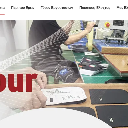
ντα
Περίπου Εμείς
Γύρος Εργοστασίων
Ποιοτικός Έλεγχος
Μας Ελ