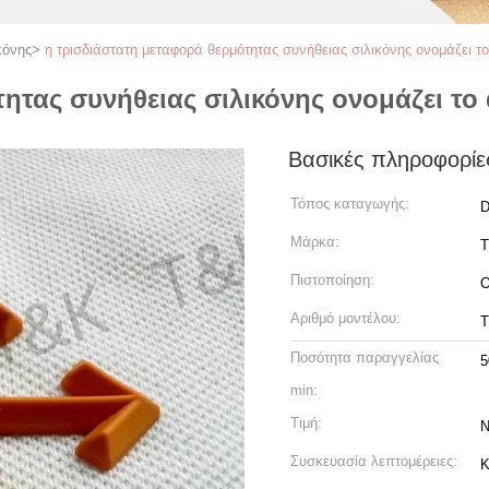
κόνης
>
η τρισδιάστατη μεταφορά θερμότητας συνήθειας σιλικόνης ονομάζει το
ητας συνήθειας σιλικόνης ονομάζει το 
Βασικές πληροφορίε
Τόπος καταγωγής:
D
Μάρκα:
Πιστοποίηση:
Αριθμό μοντέλου:
Ποσότητα παραγγελίας
5
min:
Τιμή:
N
Συσκευασία λεπτομέρειες:
Κ