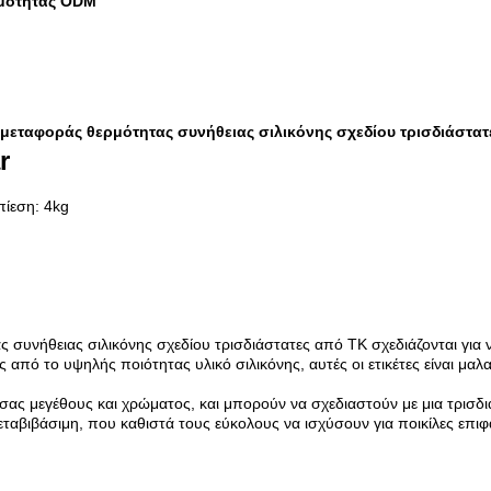
ρμότητας ODM
ς μεταφοράς θερμότητας συνήθειας σιλικόνης σχεδίου τρισδιάστατ
r
πίεση: 4kg
ας συνήθειας σιλικόνης σχεδίου τρισδιάστατες από TK σχεδιάζονται για 
ς από το υψηλής ποιότητας υλικό σιλικόνης, αυτές οι ετικέτες είναι μαλ
ς σας μεγέθους και χρώματος, και μπορούν να σχεδιαστούν με μια τρισδ
μεταβιβάσιμη, που καθιστά τους εύκολους να ισχύσουν για ποικίλες επιφ