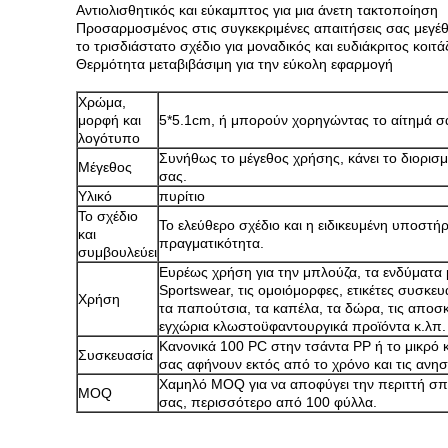
Αντιολισθητικός και εύκαμπτος για μια άνετη τακτοποίηση
Προσαρμοσμένος στις συγκεκριμένες απαιτήσεις σας μεγέ
το τρισδιάστατο σχέδιο για μοναδικός και ευδιάκριτος κοιτάζ
Θερμότητα μεταβιβάσιμη για την εύκολη εφαρμογή
Χρώμα,
μορφή και
5*5.1cm, ή μπορούν χορηγώντας το αίτημά σ
λογότυπο
Συνήθως το μέγεθος χρήσης, κάνει το διορισμέ
Μέγεθος
σας.
Υλικό
πυρίτιο
Το σχέδιο
Το ελεύθερο σχέδιο και η ειδικευμένη υποστήρ
και
πραγματικότητα.
συμβουλεύει
Ευρέως χρήση για την μπλούζα, τα ενδύματα 
Sportswear, τις ομοιόμορφες, ετικέτες συσκευα
Χρήση
τα παπούτσια, τα καπέλα, τα δώρα, τις αποσκε
εγχώρια κλωστοϋφαντουργικά προϊόντα κ.λπ.
Κανονικά 100 PC στην τσάντα PP ή το μικρό κι
Συσκευασία
σας αφήνουν εκτός από το χρόνο και τις ανησ
Χαμηλό MOQ για να αποφύγει την περιττή σ
MOQ
σας, περισσότερο από 100 φύλλα.