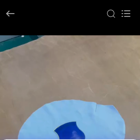
T&K
Garment
Accessories
Co.,Ltd.
All
Rights
Reserved.
ΣΠΊΤΙ
ΠΡΟΪΌΝΤΑ
ΠΕΡΊΠΟΥ
ΕΜΕΊΣ
ΓΎΡΟΣ
ΕΡΓΟΣΤΑΣΊΩΝ
ΠΟΙΟΤΙΚΌΣ