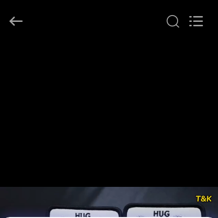
T&K
Garment
Accessories
Co.,Ltd.
All
Rights
Reserved.
ΣΠΊΤΙ
ΠΡΟΪΌΝΤΑ
ΠΕΡΊΠΟΥ
ΕΜΕΊΣ
ΓΎΡΟΣ
ΕΡΓΟΣΤΑΣΊΩΝ
ΠΟΙΟΤΙΚΌΣ