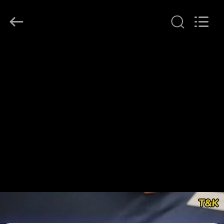
T&K
Garment
Accessories
Co.,Ltd.
All
Rights
Reserved.
ΣΠΊΤΙ
ΠΡΟΪΌΝΤΑ
ΠΕΡΊΠΟΥ
ΕΜΕΊΣ
ΓΎΡΟΣ
ΕΡΓΟΣΤΑΣΊΩΝ
ΠΟΙΟΤΙΚΌΣ