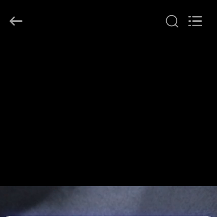
T&K
Garment
Accessories
Co.,Ltd.
All
Rights
Reserved.
ΣΠΊΤΙ
ΠΡΟΪΌΝΤΑ
ΠΕΡΊΠΟΥ
ΕΜΕΊΣ
ΓΎΡΟΣ
ΕΡΓΟΣΤΑΣΊΩΝ
ΠΟΙΟΤΙΚΌΣ