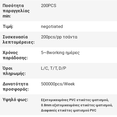
ΈΛΕΓΧΟΣ
Ποσότητα
200PCS
παραγγελίας
min:
ΜΑΣ
Τιμή:
negotiated
ΕΛΆΤΕ
ΣΕ
Συσκευασία
200pcs/pp τσάντα
λεπτομέρειες:
ΕΠΑΦΉ
Χρόνος
5~8working ημέρες
ΜΕ
παράδοσης:
Όροι
L/C, T/T, D/P
ΖΗΤΉΣΤΕ
πληρωμής:
ΈΝΑ
Δυνατότητα
500000pcs/Week
ΑΠΌΣΠΑΣΜΑ
προσφοράς:
Υψηλό φως:
,
Εξατομικευμένες PVC ετικέτες ιματισμού
,
SITEMAP
0.8mm εξατομικευμένες ετικέτες ιματισμού
Διαφανείς ετικέτες ιματισμού PVC