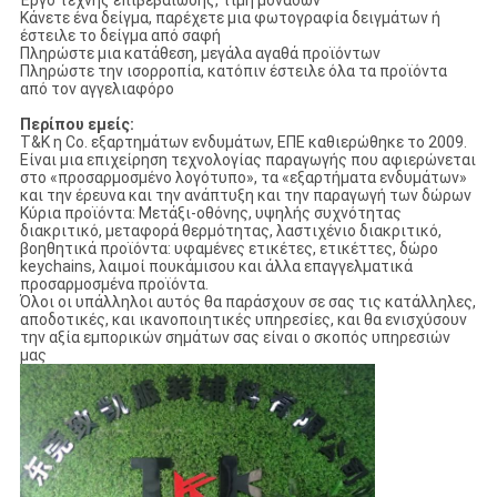
Έργο τέχνης επιβεβαίωσης, τιμή μονάδων
Κάνετε ένα δείγμα, παρέχετε μια φωτογραφία δειγμάτων ή
έστειλε το δείγμα από σαφή
Πληρώστε μια κατάθεση, μεγάλα αγαθά προϊόντων
Πληρώστε την ισορροπία, κατόπιν έστειλε όλα τα προϊόντα
από τον αγγελιαφόρο
Περίπου εμείς:
T&K η Co. εξαρτημάτων ενδυμάτων, ΕΠΕ καθιερώθηκε το 2009.
Είναι μια επιχείρηση τεχνολογίας παραγωγής που αφιερώνεται
στο «προσαρμοσμένο λογότυπο», τα «εξαρτήματα ενδυμάτων»
και την έρευνα και την ανάπτυξη και την παραγωγή των δώρων
Κύρια προϊόντα: Μετάξι-οθόνης, υψηλής συχνότητας
διακριτικό, μεταφορά θερμότητας, λαστιχένιο διακριτικό,
βοηθητικά προϊόντα: υφαμένες ετικέτες, ετικέττες, δώρο
keychains, λαιμοί πουκάμισου και άλλα επαγγελματικά
προσαρμοσμένα προϊόντα.
Όλοι οι υπάλληλοι αυτός θα παράσχουν σε σας τις κατάλληλες,
αποδοτικές, και ικανοποιητικές υπηρεσίες, και θα ενισχύσουν
την αξία εμπορικών σημάτων σας είναι ο σκοπός υπηρεσιών
μας