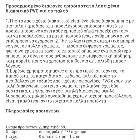
Προσαρμοσμένο διαφανές τρισδιάστατο λαστιχένιο
διακριτικό PVC για το παλτό
1.The το λαστιχένιο διακριτικό είναι ένα είδος διακόσμησης με
μια πολύ «τρισδιάστατη προεξέχουσα επίδραση». Αυτό το
προϊόν μπορεί να κάνει κάθε εμπορικό σήμα «προεξέχοντας»
και να προσελκύσει τα μάτια περισσότερων ανθρώπων και να
επιθυμήσει να αγοράσει. 2.The το λαστιχένιο διακριτικό μπορεί
να γίνει σε πολλά χρώματα. Η πλούσια έκφραση χρώματος,
φωτεινά χρώματα κάνει το εμπορικό σήμα σας ένα κυριώτερο
σημείο, που δίνει στους ανθρώπους μια διαφορετική αίσθηση,
και μπορεί επίσης να χρησιμοποιηθεί για αντιολισθητικούς
λόγους.
3. Ευρέως χρησιμοποιημένες στον ιματισμό, οι τσάντες, τα
παπούτσια, τα παιχνίδια και τα δώρα, φιλικές προς το
περιβάλλον μη τοξικές λαστιχένιες σφραγίδες PVC έχουν την
καλή διακένωση, φωτεινά χρώματα, η σιλικόνη έχει δύο
συστατικά, υψηλής αντοχής, υψηλή διαφάνεια, υψηλό
λυσσασμένο, μαλακό συναίσθημα χεριών, ισχυρή προσκόλληση,
είναι η καλύτερη αντιστοιχία για πολλά προϊόντα
Πληροφορίες προϊόντων:
Όνομα προϊόντων
Διακριτικό PVC
Χρώμα
άσπρο, μπλε ή άλλο χρώμα
Πάχος
0.6mm ή 0.8mm, 1.2mm