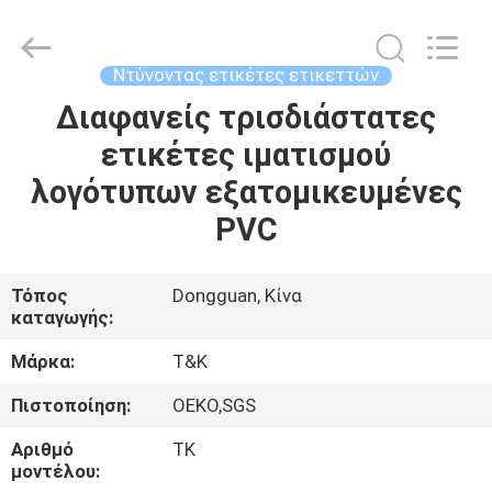
T&K
Garment
Accessories
Co.,Ltd.
All
Ντύνοντας ετικέτες ετικεττών
Rights
Reserved.
Διαφανείς τρισδιάστατες
ΣΠΊΤΙ
ετικέτες ιματισμού
ΠΡΟΪΌΝΤΑ
λογότυπων εξατομικευμένες
PVC
ΠΕΡΊΠΟΥ
ΕΜΕΊΣ
Τόπος
Dongguan, Κίνα
καταγωγής:
ΓΎΡΟΣ
Μάρκα:
T&K
ΕΡΓΟΣΤΑΣΊΩΝ
Πιστοποίηση:
OEKO,SGS
Αριθμό
TK
ΠΟΙΟΤΙΚΌΣ
μοντέλου: