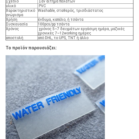
Σχέδιο
Σαν αίτημα πελατών
υλικό
PVC
Χαρακτηριστικό
Washable, σταθερός, τρισδιάστατος
γνώρισμα
Χρήση
ένδυμα, καπέλο, ή τσάντα
Συσκευασία
100pcs/pp τσάντα
Χρόνος
χρόνος 5~7 δειγμάτων εργάσιμη ημέρα, μαζικές
χρονικές 7~12working ημέρες
αποστολή
από DHL, το UPS, TNT ή άλλο
Το προϊόν παρουσιάζει: