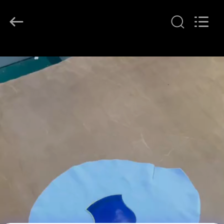
T&K
Garment
Accessories
Co.,Ltd.
All
Rights
Reserved.
ΣΠΊΤΙ
ΠΡΟΪΌΝΤΑ
ΠΕΡΊΠΟΥ
ΕΜΕΊΣ
ΓΎΡΟΣ
ΕΡΓΟΣΤΑΣΊΩΝ
ΠΟΙΟΤΙΚΌΣ