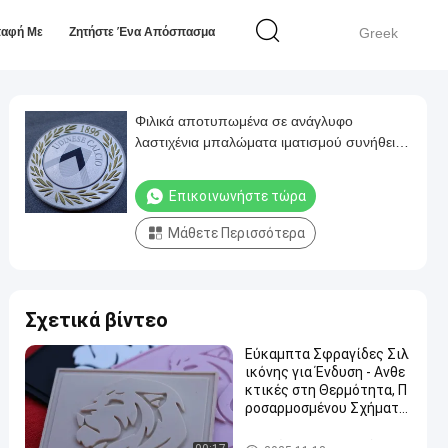
παφή Με
Ζητήστε Ένα Απόσπασμα
Greek
Φιλικά αποτυπωμένα σε ανάγλυφο
λαστιχένια μπαλώματα ιματισμού συνήθειας
Eco
Επικοινωνήστε τώρα
Μάθετε Περισσότερα
Σχετικά βίντεο
Εύκαμπτα Σφραγίδες Σιλ
ικόνης για Ένδυση - Ανθε
κτικές στη Θερμότητα, Π
ροσαρμοσμένου Σχήματο
ς για Ετικέτες Ρούχων
Μπαλώματα ιματισμού συνή