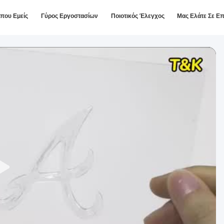
ίπου Εμείς
Γύρος Εργοστασίων
Ποιοτικός Έλεγχος
Μας Ελάτε Σε Ε