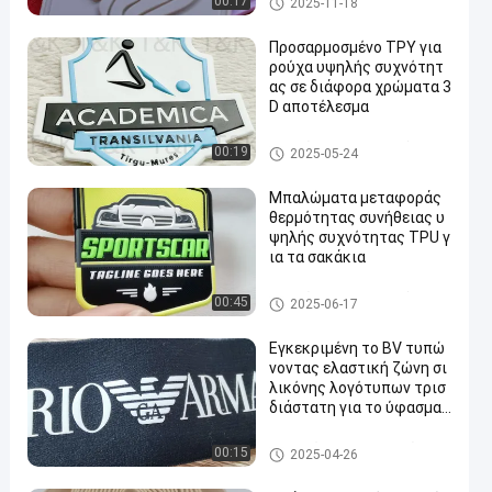
00:17
2025-11-18
θειας
Προσαρμοσμένο ΤΡΥ για
ρούχα υψηλής συχνότητ
ας σε διάφορα χρώματα 3
D αποτέλεσμα
Μπαλώματα ιματισμού συνή
00:19
2025-05-24
θειας
Μπαλώματα μεταφοράς
θερμότητας συνήθειας υ
ψηλής συχνότητας TPU γ
ια τα σακάκια
Μπαλώματα ιματισμού συνή
00:45
2025-06-17
θειας
Εγκεκριμένη το BV τυπώ
νοντας ελαστική ζώνη σι
λικόνης λογότυπων τρισ
διάστατη για το ύφασμα
γιόγκας
Τυπωμένη ελαστική ζώνη
00:15
2025-04-26