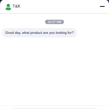
ΈΛΕΓΧΟΣ
T&K
ΜΑΣ
12:17 AM
ΕΛΆΤΕ
Good day, what product are you looking for?
ΣΕ
ΕΠΑΦΉ
ΜΕ
ΖΗΤΉΣΤΕ
ΈΝΑ
ΑΠΌΣΠΑΣΜΑ
Αντανακλαστικές ετικέτες ιματισμού εκτύπωσης οθόνης TPU
SITEMAP
υλικές
Ετικέτες ιματισμού εκτύπωσης οθόνης
2025-05-24