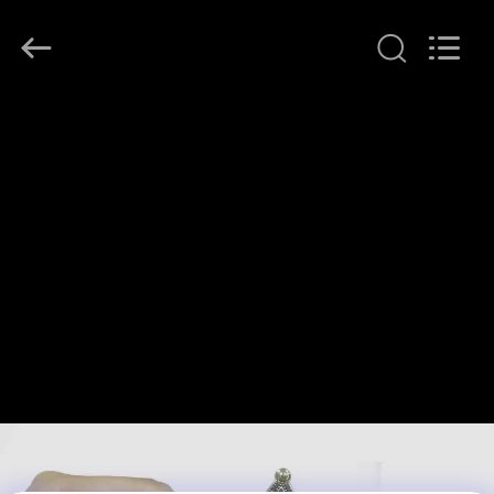
T&K
Garment
Accessories
Co.,Ltd.
All
Rights
Reserved.
ΣΠΊΤΙ
ΠΡΟΪΌΝΤΑ
ΠΕΡΊΠΟΥ
ΕΜΕΊΣ
ΓΎΡΟΣ
ΕΡΓΟΣΤΑΣΊΩΝ
ΠΟΙΟΤΙΚΌΣ