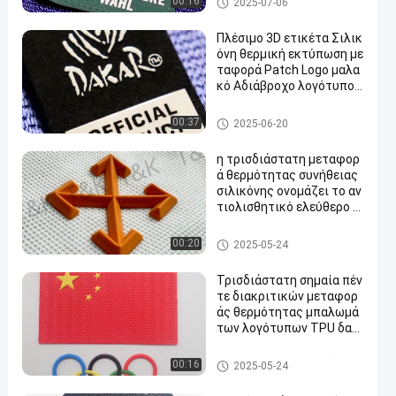
00:16
2025-07-06
ρήση ρούχων
ητας σιλικόνης
Πλέσιμο 3D ετικέτα Σιλικ
όνη θερμική εκτύπωση με
ταφορά Patch Logo μαλα
κό Αδιάβροχο λογότυπο γ
ια μπλουζάκια τσάντες π
απούτσια
Ετικέτες μεταφοράς θερμότ
00:37
2025-06-20
ητας σιλικόνης
η τρισδιάστατη μεταφορ
ά θερμότητας συνήθειας
σιλικόνης ονομάζει το αν
τιολισθητικό ελεύθερο σ
χέδιο
Ετικέτες μεταφοράς θερμότ
00:20
2025-05-24
ητας σιλικόνης
Τρισδιάστατη σημαία πέν
τε διακριτικών μεταφορ
άς θερμότητας μπαλωμά
των λογότυπων TPU δαχ
τυλίδι για την ΚΑΠ
Μπαλώματα ιματισμού συνή
00:16
2025-05-24
θειας