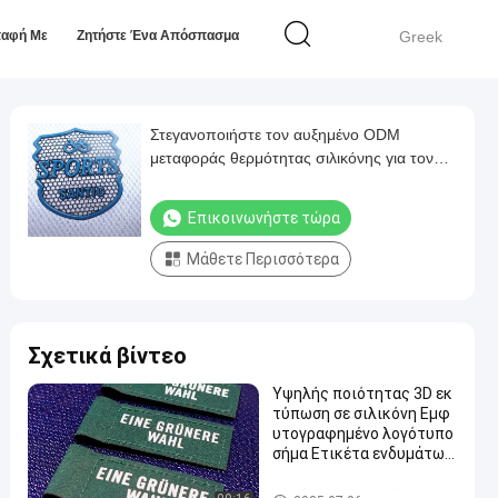
παφή Με
Ζητήστε Ένα Απόσπασμα
Greek
Στεγανοποιήστε τον αυξημένο ODM
μεταφοράς θερμότητας σιλικόνης για τον
ιματισμό
Επικοινωνήστε τώρα
Μάθετε Περισσότερα
Σχετικά βίντεο
Υψηλής ποιότητας 3D εκ
τύπωση σε σιλικόνη Εμφ
υτογραφημένο λογότυπο
σήμα Ετικέτα ενδυμάτων
Ετικέτα σε σιλικόνη Μετ
αφορά θερμότητας για χ
Ετικέτες μεταφοράς θερμότ