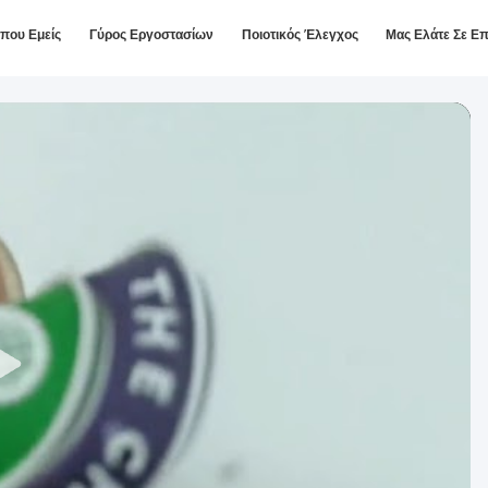
ίπου Εμείς
Γύρος Εργοστασίων
Ποιοτικός Έλεγχος
Μας Ελάτε Σε Ε