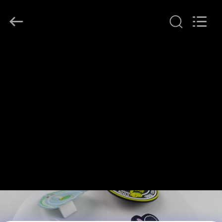
T&K
Garment
Accessories
Co.,Ltd.
All
Rights
Reserved.
ΣΠΊΤΙ
ΠΡΟΪΌΝΤΑ
ΠΕΡΊΠΟΥ
ΕΜΕΊΣ
ΓΎΡΟΣ
ΕΡΓΟΣΤΑΣΊΩΝ
ΠΟΙΟΤΙΚΌΣ