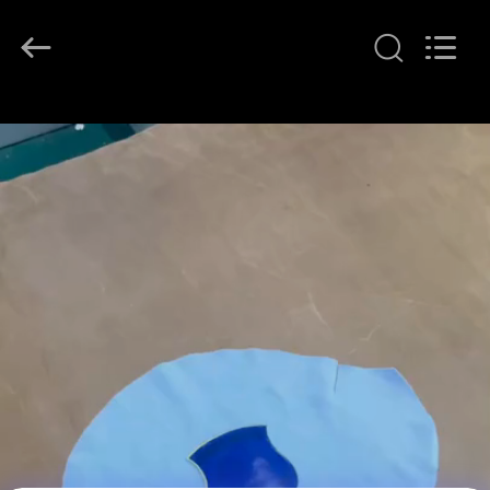
T&K
Garment
Accessories
Co.,Ltd.
All
Rights
Reserved.
ΣΠΊΤΙ
ΠΡΟΪΌΝΤΑ
ΠΕΡΊΠΟΥ
ΕΜΕΊΣ
ΓΎΡΟΣ
ΕΡΓΟΣΤΑΣΊΩΝ
ΠΟΙΟΤΙΚΌΣ