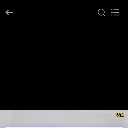
T&K
Garment
Accessories
Co.,Ltd.
All
Rights
Reserved.
ΣΠΊΤΙ
ΠΡΟΪΌΝΤΑ
ΠΕΡΊΠΟΥ
ΕΜΕΊΣ
ΓΎΡΟΣ
ΕΡΓΟΣΤΑΣΊΩΝ
ΠΟΙΟΤΙΚΌΣ