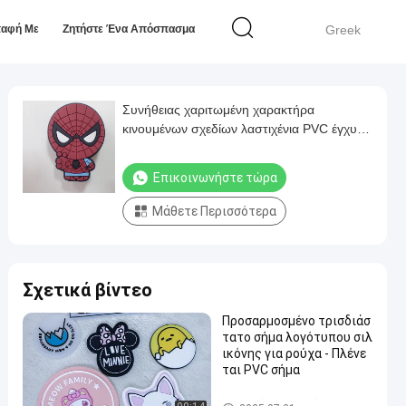
παφή Με
Ζητήστε Ένα Απόσπασμα
Greek
Συνήθειας χαριτωμένη χαρακτήρα
κινουμένων σχεδίων λαστιχένια PVC έγχυση
φορμών μπαλωμάτων μαλακή
Επικοινωνήστε τώρα
Μάθετε Περισσότερα
Σχετικά βίντεο
Προσαρμοσμένο τρισδιάσ
τατο σήμα λογότυπου σιλ
ικόνης για ρούχα - Πλένε
ται PVC σήμα
Λαστιχένιες ετικέτες ιματι