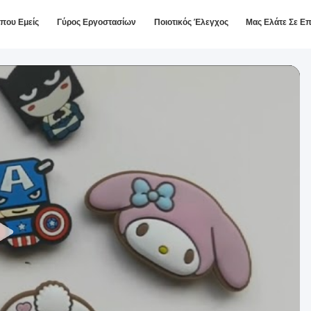
ίπου Εμείς
Γύρος Εργοστασίων
Ποιοτικός Έλεγχος
Μας Ελάτε Σε Ε