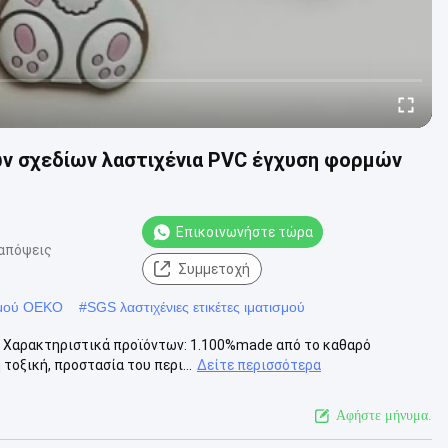
ν σχεδίων λαστιχένια PVC έγχυση φορμών
Επικοινωνήστε τώρα
απόψεις
Συμμετοχή
ισμού OEKO
#
SGS λαστιχένιες ετικέτες ιματισμού
μό Χαρακτηριστικά προϊόντων: 1.100%made από το καθαρό
τοξική, προστασία του περι...
Δείτε περισσότερα
Αφήστε μήνυμα.