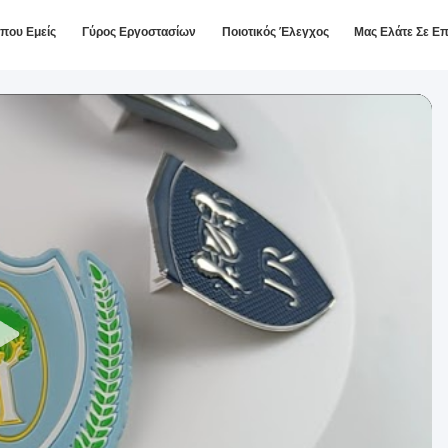
ίπου Εμείς
Γύρος Εργοστασίων
Ποιοτικός Έλεγχος
Μας Ελάτε Σε Ε