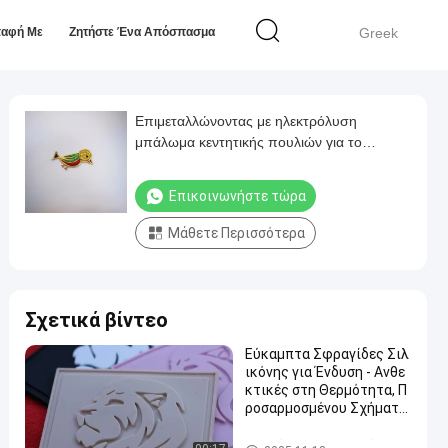
παφή Με
Ζητήστε Ένα Απόσπασμα
Greek
Επιμεταλλώνοντας με ηλεκτρόλυση
μπάλωμα κεντητικής πουλιών για το
φόρεμα και το προσωπικό στολισμό
Επικοινωνήστε τώρα
Μάθετε Περισσότερα
Σχετικά βίντεο
Εύκαμπτα Σφραγίδες Σιλ
ικόνης για Ένδυση - Ανθε
κτικές στη Θερμότητα, Π
ροσαρμοσμένου Σχήματο
ς για Ετικέτες Ρούχων
Μπαλώματα ιματισμού συνή