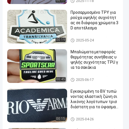
00:17
2025-11-18
θειας
Προσαρμοσμένο ΤΡΥ για
ρούχα υψηλής συχνότητ
ας σε διάφορα χρώματα 3
D αποτέλεσμα
Μπαλώματα ιματισμού συνή
00:19
2025-05-24
θειας
Μπαλώματα μεταφοράς
θερμότητας συνήθειας υ
ψηλής συχνότητας TPU γ
ια τα σακάκια
Μπαλώματα ιματισμού συνή
00:45
2025-06-17
θειας
Εγκεκριμένη το BV τυπώ
νοντας ελαστική ζώνη σι
λικόνης λογότυπων τρισ
διάστατη για το ύφασμα
γιόγκας
Τυπωμένη ελαστική ζώνη
00:15
2025-04-26