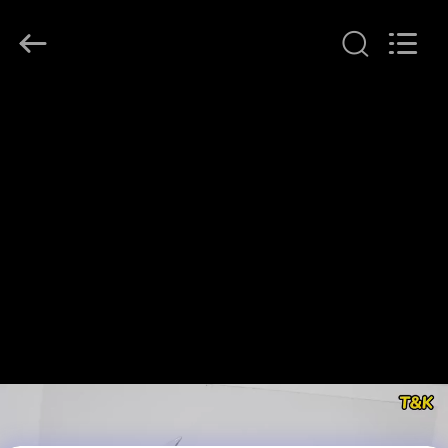
T&K
Garment
Accessories
Co.,Ltd.
All
Rights
Reserved.
ΣΠΊΤΙ
ΠΡΟΪΌΝΤΑ
ΠΕΡΊΠΟΥ
ΕΜΕΊΣ
ΓΎΡΟΣ
ΕΡΓΟΣΤΑΣΊΩΝ
ΠΟΙΟΤΙΚΌΣ