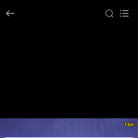
T&K
Garment
Accessories
Co.,Ltd.
All
Rights
Reserved.
ΣΠΊΤΙ
ΠΡΟΪΌΝΤΑ
ΠΕΡΊΠΟΥ
ΕΜΕΊΣ
ΓΎΡΟΣ
ΕΡΓΟΣΤΑΣΊΩΝ
ΠΟΙΟΤΙΚΌΣ