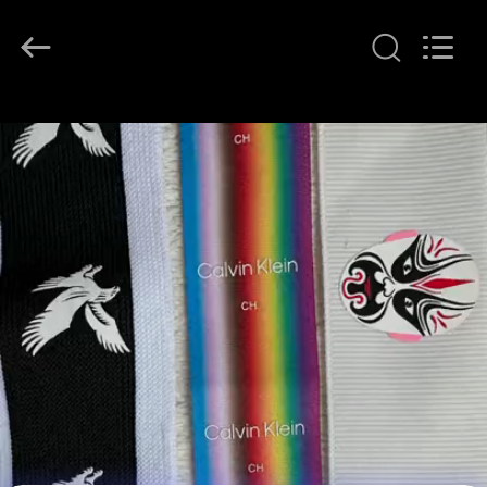
T&K
Garment
Accessories
Co.,Ltd.
All
Rights
Reserved.
ΣΠΊΤΙ
ΠΡΟΪΌΝΤΑ
ΠΕΡΊΠΟΥ
ΕΜΕΊΣ
ΓΎΡΟΣ
ΕΡΓΟΣΤΑΣΊΩΝ
ΠΟΙΟΤΙΚΌΣ