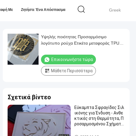
παφή Με
Ζητήστε Ένα Απόσπασμα
Greek
Υψηλής ποιότητας Προσαρμόσιμο
λογότυπο ρούχα Ετικέτα μεταφοράς TPU
Ετικέτες μεταφοράς θερμότητας Ετικέτες
ένδυσης
Επικοινωνήστε τώρα
Μάθετε Περισσότερα
Σχετικά βίντεο
Εύκαμπτα Σφραγίδες Σιλ
ικόνης για Ένδυση - Ανθε
κτικές στη Θερμότητα, Π
ροσαρμοσμένου Σχήματο
ς για Ετικέτες Ρούχων
Μπαλώματα ιματισμού συνή