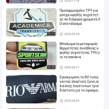
00:17
2025-11-18
θειας
Προσαρμοσμένο ΤΡΥ για
ρούχα υψηλής συχνότητ
ας σε διάφορα χρώματα 3
D αποτέλεσμα
Μπαλώματα ιματισμού συνή
00:19
2025-05-24
θειας
Μπαλώματα μεταφοράς
θερμότητας συνήθειας υ
ψηλής συχνότητας TPU γ
ια τα σακάκια
Μπαλώματα ιματισμού συνή
00:45
2025-06-17
θειας
Εγκεκριμένη το BV τυπώ
νοντας ελαστική ζώνη σι
λικόνης λογότυπων τρισ
διάστατη για το ύφασμα
γιόγκας
Τυπωμένη ελαστική ζώνη
00:15
2025-04-26