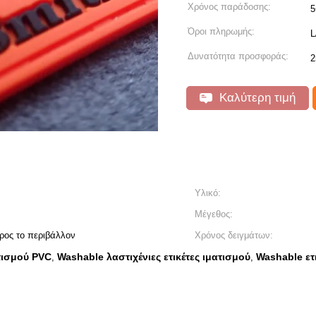
Χρόνος παράδοσης:
5
Όροι πληρωμής:
L
Δυνατότητα προσφοράς:
Καλύτερη τιμή
Υλικό:
Μέγεθος:
προς το περιβάλλον
Χρόνος δειγμάτων:
ατισμού PVC
Washable λαστιχένιες ετικέτες ιματισμού
Washable ετ
,
,