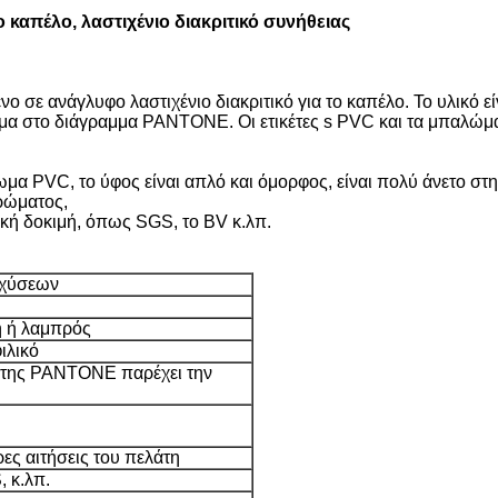
καπέλο, λαστιχένιο διακριτικό συνήθειας
 σε ανάγλυφο λαστιχένιο διακριτικό για το καπέλο. Το υλικό ε
μα στο διάγραμμα PANTONE. Οι ετικέτες s PVC και τα μπαλώμα
ωμα PVC, το ύφος είναι απλό και όμορφος, είναι πολύ άνετο στ
ρώματος,
ική δοκιμή, όπως SGS, το BV κ.λπ.
γχύσεων
η ή λαμπρός
ιλικό
λάτης PANTONE παρέχει την
ες αιτήσεις του πελάτη
 κ.λπ.