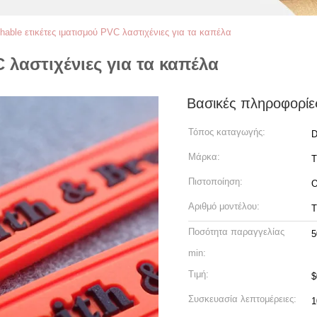
able ετικέτες ιματισμού PVC λαστιχένιες για τα καπέλα
 λαστιχένιες για τα καπέλα
Βασικές πληροφορίε
Τόπος καταγωγής:
D
Μάρκα:
Πιστοποίηση:
Αριθμό μοντέλου:
Ποσότητα παραγγελίας
5
min:
Τιμή:
$
Συσκευασία λεπτομέρειες:
1