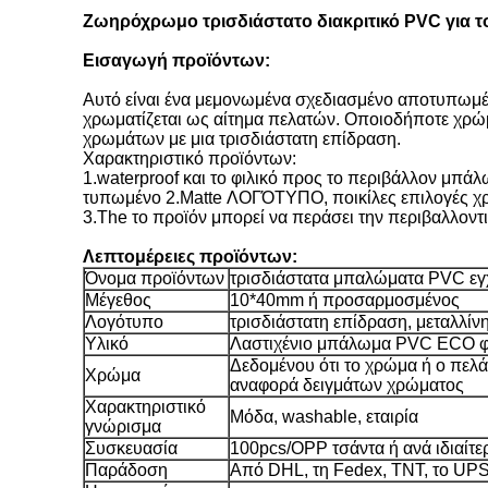
Ζωηρόχρωμο τρισδιάστατο διακριτικό PVC για το 
Εισαγωγή προϊόντων:
Αυτό είναι ένα μεμονωμένα σχεδιασμένο αποτυπωμένο
χρωματίζεται ως αίτημα πελατών. Οποιοδήποτε χρώ
χρωμάτων με μια τρισδιάστατη επίδραση.
Χαρακτηριστικό προϊόντων:
1.waterproof και το φιλικό προς το περιβάλλον μπάλ
τυπωμένο 2.Matte ΛΟΓΌΤΥΠΟ, ποικίλες επιλογές χ
3.The το προϊόν μπορεί να περάσει την περιβαλλοντ
Λεπτομέρειες προϊόντων:
Όνομα προϊόντων
τρισδιάστατα μπαλώματα PVC ε
Μέγεθος
10*40mm ή προσαρμοσμένος
Λογότυπο
τρισδιάστατη επίδραση, μεταλλίν
Υλικό
Λαστιχένιο μπάλωμα PVC ECO φ
Δεδομένου ότι το χρώμα ή ο πε
Χρώμα
αναφορά δειγμάτων χρώματος
Χαρακτηριστικό
Μόδα, washable, εταιρία
γνώρισμα
Συσκευασία
100pcs/OPP τσάντα ή ανά ιδιαίτερ
Παράδοση
Από DHL, τη Fedex, TNT, το UPS,