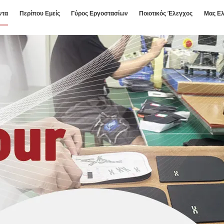
ντα
Περίπου Εμείς
Γύρος Εργοστασίων
Ποιοτικός Έλεγχος
Μας Ελ