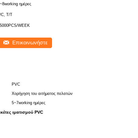
~8working ημέρες
/C, T/T
25000PCS/WEEK
Επικοινωνήστε
PVC
Χορήγηση του αιτήματος πελατών
5~7working ημέρες
ικέτες ιματισμού PVC