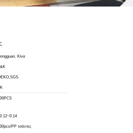
ς
ongguan, Κίνα
T&K
OEKO,SGS
TK
00PCS
0.12~0.14
00pcs/PP τσάντες